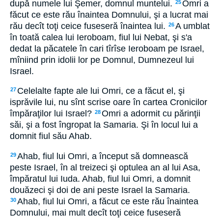
după numele lui Şemer, domnul muntelui.
Omri a
25
făcut ce este rău înaintea Domnului, şi a lucrat mai
rău decît toţi ceice fuseseră înaintea lui.
A umblat
26
în toată calea lui Ieroboam, fiul lui Nebat, şi s'a
dedat la păcatele în cari tîrîse Ieroboam pe Israel,
mîniind prin idolii lor pe Domnul, Dumnezeul lui
Israel.
Celelalte fapte ale lui Omri, ce a făcut el, şi
27
isprăvile lui, nu sînt scrise oare în cartea Cronicilor
împăraţilor lui Israel?
Omri a adormit cu părinţii
28
săi, şi a fost îngropat la Samaria. Şi în locul lui a
domnit fiul său Ahab.
Ahab, fiul lui Omri, a început să domnească
29
peste Israel, în al treizeci şi optulea an al lui Asa,
împăratul lui Iuda. Ahab, fiul lui Omri, a domnit
douăzeci şi doi de ani peste Israel la Samaria.
Ahab, fiul lui Omri, a făcut ce este rău înaintea
30
Domnului, mai mult decît toţi ceice fuseseră