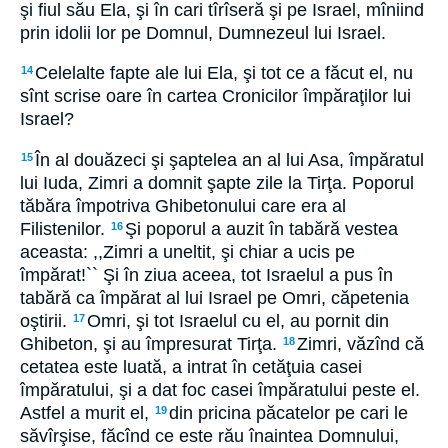
şi fiul său Ela, şi în cari tîrîseră şi pe Israel, mîniind
prin idolii lor pe Domnul, Dumnezeul lui Israel.
Celelalte fapte ale lui Ela, şi tot ce a făcut el, nu
14
sînt scrise oare în cartea Cronicilor împăraţilor lui
Israel?
În al douăzeci şi şaptelea an al lui Asa, împăratul
15
lui Iuda, Zimri a domnit şapte zile la Tirţa. Poporul
tăbăra împotriva Ghibetonului care era al
Filistenilor.
Şi poporul a auzit în tabără vestea
16
aceasta: ,,Zimri a uneltit, şi chiar a ucis pe
împărat!`` Şi în ziua aceea, tot Israelul a pus în
tabără ca împărat al lui Israel pe Omri, căpetenia
oştirii.
Omri, şi tot Israelul cu el, au pornit din
17
Ghibeton, şi au împresurat Tirţa.
Zimri, văzînd că
18
cetatea este luată, a intrat în cetăţuia casei
împăratului, şi a dat foc casei împăratului peste el.
Astfel a murit el,
din pricina păcatelor pe cari le
19
săvîrşise, făcînd ce este rău înaintea Domnului,