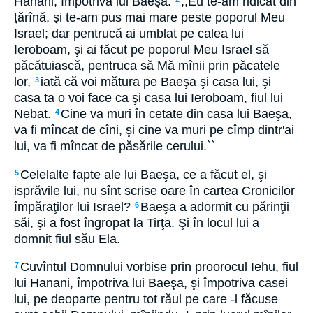
Hanani, împotriva lui Baeşa:
,,Eu te-am ridicat din
ţărînă, şi te-am pus mai mare peste poporul Meu
Israel; dar pentrucă ai umblat pe calea lui
Ieroboam, şi ai făcut pe poporul Meu Israel să
păcătuiască, pentruca să Mă mînii prin păcatele
lor,
iată că voi mătura pe Baeşa şi casa lui, şi
3
casa ta o voi face ca şi casa lui Ieroboam, fiul lui
Nebat.
Cine va muri în cetate din casa lui Baeşa,
4
va fi mîncat de cîni, şi cine va muri pe cîmp dintr'ai
lui, va fi mîncat de păsările cerului.``
Celelalte fapte ale lui Baeşa, ce a făcut el, şi
5
isprăvile lui, nu sînt scrise oare în cartea Cronicilor
împăraţilor lui Israel?
Baeşa a adormit cu părinţii
6
săi, şi a fost îngropat la Tirţa. Şi în locul lui a
domnit fiul său Ela.
Cuvîntul Domnului vorbise prin proorocul Iehu, fiul
7
lui Hanani, împotriva lui Baeşa, şi împotriva casei
lui, pe deoparte pentru tot răul pe care -l făcuse