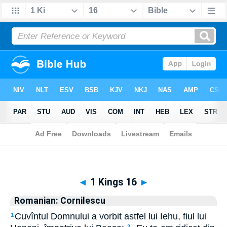
Biblia
>
Romanian: Cornilescu
> 1 Kings 16
◄
1 Kings 16
►
Romanian: Cornilescu
Cuvîntul Domnului a vorbit astfel lui Iehu, fiul lui
1
2