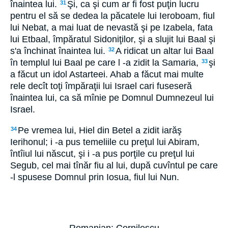
înaintea lui.
Şi, ca şi cum ar fi fost puţin lucru
31
pentru el să se dedea la păcatele lui Ieroboam, fiul
lui Nebat, a mai luat de nevastă şi pe Izabela, fata
lui Etbaal, împăratul Sidoniţilor, şi a slujit lui Baal şi
s'a închinat înaintea lui.
A ridicat un altar lui Baal
32
în templul lui Baal pe care l -a zidit la Samaria,
şi
33
a făcut un idol Astarteei. Ahab a făcut mai multe
rele decît toţi împăraţii lui Israel cari fuseseră
înaintea lui, ca să mînie pe Domnul Dumnezeul lui
Israel.
Pe vremea lui, Hiel din Betel a zidit iarăş
34
Ierihonul; i -a pus temeliile cu preţul lui Abiram,
întîiul lui născut, şi i -a pus porţile cu preţul lui
Segub, cel mai tînăr fiu al lui, după cuvîntul pe care
-l spusese Domnul prin Iosua, fiul lui Nun.