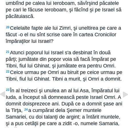
umblînd pe calea lui Ieroboam, săvîrşind păcatele
pe cari le făcuse Ieroboam, şi făcînd şi pe Israel să
păcătuiască.
Celelalte fapte ale lui Zimri, şi uneltirea pe care a
20
făcut -o el nu sînt scrise oare în cartea Cronicilor
împăraţilor lui Israel?
Atunci poporul lui Israel s'a desbinat în două
21
părţi; jumătate din popor voia să facă împărat pe
Tibni, fiul lui Ghinat, şi jumătate era pentru Omri.
Ceice urmau pe Omri au biruit pe ceice urmau pe
22
Tibni, fiul lui Ghinat. Tibni a murit, şi Omri a domnit.
În al treizeci şi unulea an al lui Asa, împăratul lui
23
Iuda, a început să domnească peste Israel Omri. A
domnit doisprezece ani. După ce a domnit şase ani
la Tirţa,
a cumpărat dela Şemer muntele
24
Samariei, cu doi talanţi de argint; a întărit muntele,
şi a pus cetăţii pe care a zidit -o, numele Samaria,