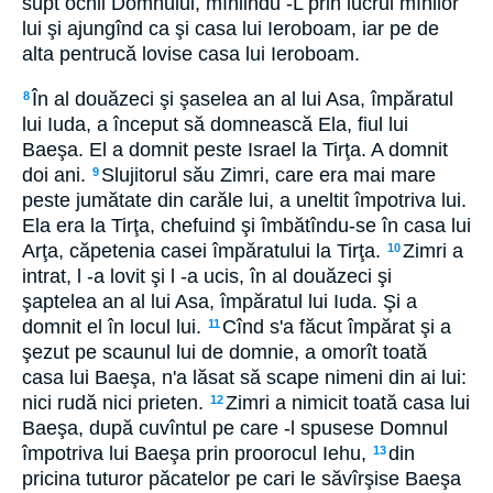
supt ochii Domnului, mîniindu -L prin lucrul mînilor
lui şi ajungînd ca şi casa lui Ieroboam, iar pe de
alta pentrucă lovise casa lui Ieroboam.
În al douăzeci şi şaselea an al lui Asa, împăratul
8
lui Iuda, a început să domnească Ela, fiul lui
Baeşa. El a domnit peste Israel la Tirţa. A domnit
doi ani.
Slujitorul său Zimri, care era mai mare
9
peste jumătate din carăle lui, a uneltit împotriva lui.
Ela era la Tirţa, chefuind şi îmbătîndu-se în casa lui
Arţa, căpetenia casei împăratului la Tirţa.
Zimri a
10
intrat, l -a lovit şi l -a ucis, în al douăzeci şi
şaptelea an al lui Asa, împăratul lui Iuda. Şi a
domnit el în locul lui.
Cînd s'a făcut împărat şi a
11
şezut pe scaunul lui de domnie, a omorît toată
casa lui Baeşa, n'a lăsat să scape nimeni din ai lui:
nici rudă nici prieten.
Zimri a nimicit toată casa lui
12
Baeşa, după cuvîntul pe care -l spusese Domnul
împotriva lui Baeşa prin proorocul Iehu,
din
13
pricina tuturor păcatelor pe cari le săvîrşise Baeşa