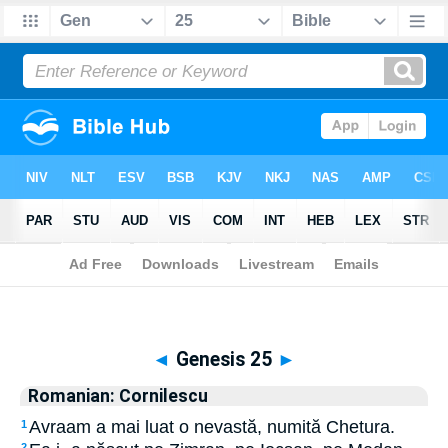
Biblia
>
Romanian: Cornilescu
> Genesis 25
◄
Genesis 25
►
Romanian: Cornilescu
Avraam a mai luat o nevastă, numită Chetura.
1
2