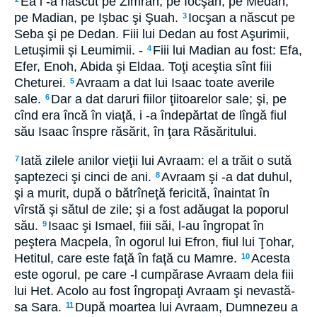
Ea i -a născut pe Zimran, pe Iocşan, pe Medan,
pe Madian, pe Işbac şi Şuah.
Iocşan a născut pe
3
Seba şi pe Dedan. Fiii lui Dedan au fost Aşurimii,
Letuşimii şi Leumimii. -
Fiii lui Madian au fost: Efa,
4
Efer, Enoh, Abida şi Eldaa. Toţi aceştia sînt fiii
Cheturei.
Avraam a dat lui Isaac toate averile
5
sale.
Dar a dat daruri fiilor ţiitoarelor sale; şi, pe
6
cînd era încă în viaţă, i -a îndepărtat de lîngă fiul
său Isaac înspre răsărit, în ţara Răsăritului.
Iată zilele anilor vieţii lui Avraam: el a trăit o sută
7
şaptezeci şi cinci de ani.
Avraam şi -a dat duhul,
8
şi a murit, după o bătrîneţă fericită, înaintat în
vîrstă şi sătul de zile; şi a fost adăugat la poporul
său.
Isaac şi Ismael, fiii săi, l-au îngropat în
9
peştera Macpela, în ogorul lui Efron, fiul lui Ţohar,
Hetitul, care este faţă în faţă cu Mamre.
Acesta
10
este ogorul, pe care -l cumpărase Avraam dela fiii
lui Het. Acolo au fost îngropaţi Avraam şi nevastă-
sa Sara.
După moartea lui Avraam, Dumnezeu a
11