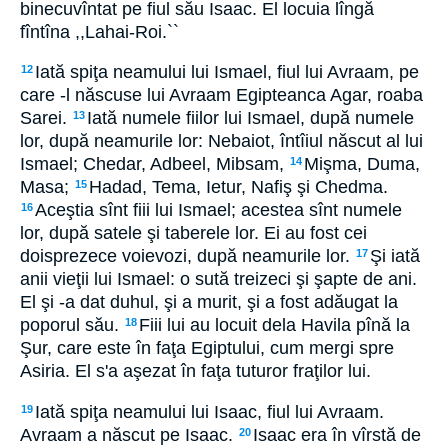
binecuvîntat pe fiul său Isaac. El locuia lîngă
fîntîna ,,Lahai-Roi.``
Iată spiţa neamului lui Ismael, fiul lui Avraam, pe
12
care -l născuse lui Avraam Egipteanca Agar, roaba
Sarei.
Iată numele fiilor lui Ismael, după numele
13
lor, după neamurile lor: Nebaiot, întîiul născut al lui
Ismael; Chedar, Adbeel, Mibsam,
Mişma, Duma,
14
Masa;
Hadad, Tema, Ietur, Nafiş şi Chedma.
15
Aceştia sînt fiii lui Ismael; acestea sînt numele
16
lor, după satele şi taberele lor. Ei au fost cei
doisprezece voievozi, după neamurile lor.
Şi iată
17
anii vieţii lui Ismael: o sută treizeci şi şapte de ani.
El şi -a dat duhul, şi a murit, şi a fost adăugat la
poporul său.
Fiii lui au locuit dela Havila pînă la
18
Şur, care este în faţa Egiptului, cum mergi spre
Asiria. El s'a aşezat în faţa tuturor fraţilor lui.
Iată spiţa neamului lui Isaac, fiul lui Avraam.
19
Avraam a născut pe Isaac.
Isaac era în vîrstă de
20