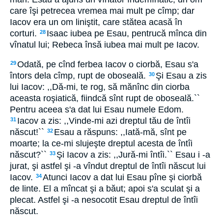
care îşi petrecea vremea mai mult pe cîmp; dar
Iacov era un om liniştit, care stătea acasă în
corturi.
Isaac iubea pe Esau, pentrucă mînca din
28
vînatul lui; Rebeca însă iubea mai mult pe Iacov.
Odată, pe cînd ferbea Iacov o ciorbă, Esau s'a
29
întors dela cîmp, rupt de oboseală.
Şi Esau a zis
30
lui Iacov: ,,Dă-mi, te rog, să mănînc din ciorba
aceasta roşiatică, fiindcă sînt rupt de oboseală.``
Pentru aceea s'a dat lui Esau numele Edom.
Iacov a zis: ,,Vinde-mi azi dreptul tău de întîi
31
născut!``
Esau a răspuns: ,,Iată-mă, sînt pe
32
moarte; la ce-mi slujeşte dreptul acesta de întîi
născut?``
Şi Iacov a zis: ,,Jură-mi întîi.`` Esau i -a
33
jurat, şi astfel şi -a vîndut dreptul de întîi născut lui
Iacov.
Atunci Iacov a dat lui Esau pîne şi ciorbă
34
de linte. El a mîncat şi a băut; apoi s'a sculat şi a
plecat. Astfel şi -a nesocotit Esau dreptul de întîi
născut.