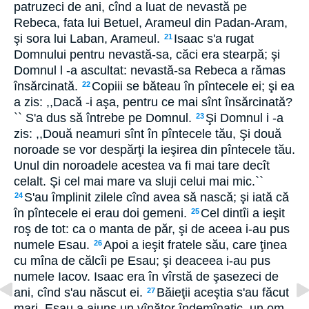
patruzeci de ani, cînd a luat de nevastă pe
Rebeca, fata lui Betuel, Arameul din Padan-Aram,
şi sora lui Laban, Arameul.
Isaac s'a rugat
21
Domnului pentru nevastă-sa, căci era stearpă; şi
Domnul l -a ascultat: nevastă-sa Rebeca a rămas
însărcinată.
Copiii se băteau în pîntecele ei; şi ea
22
a zis: ,,Dacă -i aşa, pentru ce mai sînt însărcinată?
`` S'a dus să întrebe pe Domnul.
Şi Domnul i -a
23
zis: ,,Două neamuri sînt în pîntecele tău, Şi două
noroade se vor despărţi la ieşirea din pîntecele tău.
Unul din noroadele acestea va fi mai tare decît
celalt. Şi cel mai mare va sluji celui mai mic.``
S'au împlinit zilele cînd avea să nască; şi iată că
24
în pîntecele ei erau doi gemeni.
Cel dintîi a ieşit
25
roş de tot: ca o manta de păr, şi de aceea i-au pus
numele Esau.
Apoi a ieşit fratele său, care ţinea
26
cu mîna de călcîi pe Esau; şi deaceea i-au pus
numele Iacov. Isaac era în vîrstă de şasezeci de
ani, cînd s'au născut ei.
Băieţii aceştia s'au făcut
27
mari. Esau a ajuns un vînător îndemînatic, un om