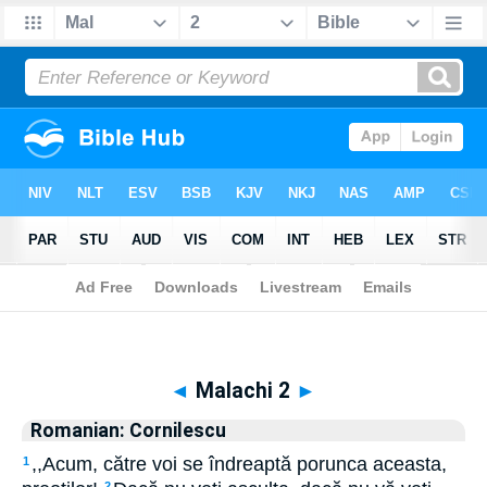
Biblia
>
Romanian: Cornilescu
> Malachi 2
◄
Malachi 2
►
Romanian: Cornilescu
,,Acum, către voi se îndreaptă porunca aceasta,
1
2