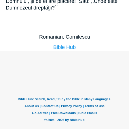
Domnului, şi de el are plăcere!` Sau: ,,Unde este
Dumnezeul dreptăţii?``
Romanian: Cornilescu
Bible Hub