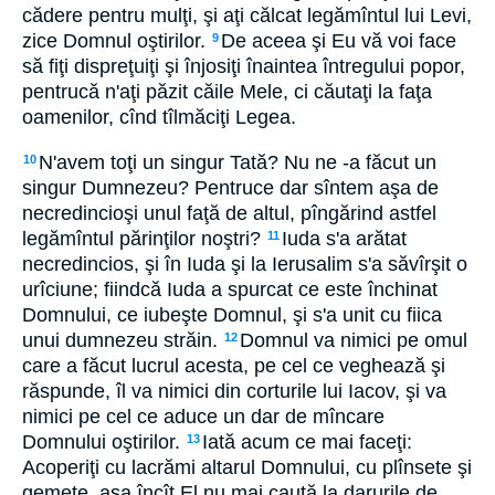
cădere pentru mulţi, şi aţi călcat legămîntul lui Levi,
zice Domnul oştirilor.
De aceea şi Eu vă voi face
9
să fiţi dispreţuiţi şi înjosiţi înaintea întregului popor,
pentrucă n'aţi păzit căile Mele, ci căutaţi la faţa
oamenilor, cînd tîlmăciţi Legea.
N'avem toţi un singur Tată? Nu ne -a făcut un
10
singur Dumnezeu? Pentruce dar sîntem aşa de
necredincioşi unul faţă de altul, pîngărind astfel
legămîntul părinţilor noştri?
Iuda s'a arătat
11
necredincios, şi în Iuda şi la Ierusalim s'a săvîrşit o
urîciune; fiindcă Iuda a spurcat ce este închinat
Domnului, ce iubeşte Domnul, şi s'a unit cu fiica
unui dumnezeu străin.
Domnul va nimici pe omul
12
care a făcut lucrul acesta, pe cel ce veghează şi
răspunde, îl va nimici din corturile lui Iacov, şi va
nimici pe cel ce aduce un dar de mîncare
Domnului oştirilor.
Iată acum ce mai faceţi:
13
Acoperiţi cu lacrămi altarul Domnului, cu plînsete şi
gemete, aşa încît El nu mai caută la darurile de