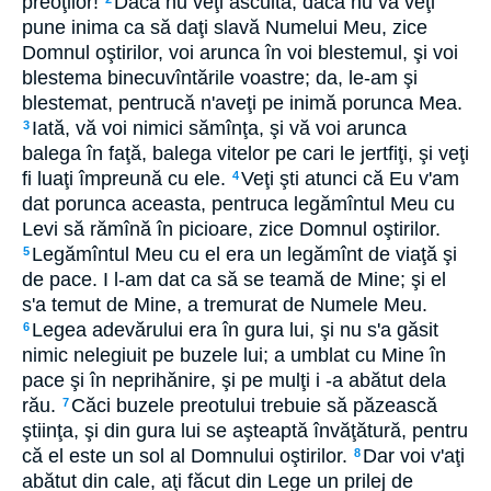
preoţilor!
Dacă nu veţi asculta, dacă nu vă veţi
pune inima ca să daţi slavă Numelui Meu, zice
Domnul oştirilor, voi arunca în voi blestemul, şi voi
blestema binecuvîntările voastre; da, le-am şi
blestemat, pentrucă n'aveţi pe inimă porunca Mea.
Iată, vă voi nimici sămînţa, şi vă voi arunca
3
balega în faţă, balega vitelor pe cari le jertfiţi, şi veţi
fi luaţi împreună cu ele.
Veţi şti atunci că Eu v'am
4
dat porunca aceasta, pentruca legămîntul Meu cu
Levi să rămînă în picioare, zice Domnul oştirilor.
Legămîntul Meu cu el era un legămînt de viaţă şi
5
de pace. I l-am dat ca să se teamă de Mine; şi el
s'a temut de Mine, a tremurat de Numele Meu.
Legea adevărului era în gura lui, şi nu s'a găsit
6
nimic nelegiuit pe buzele lui; a umblat cu Mine în
pace şi în neprihănire, şi pe mulţi i -a abătut dela
rău.
Căci buzele preotului trebuie să păzească
7
ştiinţa, şi din gura lui se aşteaptă învăţătură, pentru
că el este un sol al Domnului oştirilor.
Dar voi v'aţi
8
abătut din cale, aţi făcut din Lege un prilej de