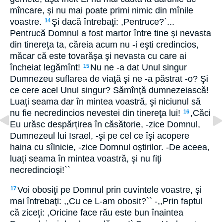
mîncare, şi nu mai poate primi nimic din mînile
voastre.
Şi dacă întrebaţi: ,Pentruce?`...
14
Pentrucă Domnul a fost martor între tine şi nevasta
din tinereţa ta, căreia acum nu -i eşti credincios,
măcar că este tovarăşa şi nevasta cu care ai
încheiat legămînt!
Nu ne -a dat Unul singur
15
Dumnezeu suflarea de viaţă şi ne -a păstrat -o? Şi
ce cere acel Unul singur? Sămînţă dumnezeiască!
Luaţi seama dar în mintea voastră, şi niciunul să
nu fie necredincios nevestei din tinereţa lui!
,Căci
16
Eu urăsc despărţirea în căsătorie, -zice Domnul,
Dumnezeul lui Israel, -şi pe cel ce îşi acopere
haina cu sîlnicie, -zice Domnul oştirilor. -De aceea,
luaţi seama în mintea voastră, şi nu fiţi
necredincioşi!``
Voi obosiţi pe Domnul prin cuvintele voastre, şi
17
mai întrebaţi: ,,Cu ce L-am obosit?`` -,,Prin faptul
că ziceţi: ,Oricine face rău este bun înaintea