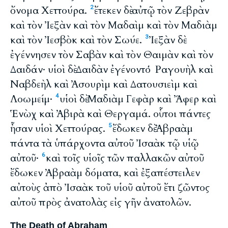
ὄνομα Χεττούρα.
ἔτεκεν δὲ αὐτῷ τὸν Ζεβρὰν
2
καὶ τὸν Ἰεξὰν καὶ τὸν Μαδαὶμ καὶ τὸν Μαδιὰμ
καὶ τὸν Ἰεσβὸκ καὶ τὸν Σωύε.
Ἰεξὰν δὲ
3
ἐγέννησεν τὸν Σαβὰν καὶ τὸν Θαιμὰν καὶ τὸν
Δαιδάν· υἱοὶ δὲ Δαιδὰν ἐγένοντο Ῥαγουὴλ καὶ
Ναβδεὴλ καὶ Ἀσουρὶμ καὶ Δατουσιεὶμ καὶ
Λοωμείμ·
υἱοὶ δὲ Μαδιὰμ Γεφὰρ καὶ Ἄφερ καὶ
4
Ἑνὼχ καὶ Ἀβιρὰ καὶ Θεργαμά. οὗτοι πάντες
ἦσαν υἱοὶ Χεττούρας.
ἔδωκεν δὲ Ἀβραὰμ
5
πάντα τὰ ὑπάρχοντα αὐτοῦ Ἰσαὰκ τῷ υἱῷ
αὐτοῦ·
καὶ τοῖς υἱοῖς τῶν παλλακῶν αὐτοῦ
6
ἔδωκεν Ἀβραὰμ δόματα, καὶ ἐξαπέστειλεν
αὐτοὺς ἀπὸ Ἰσαὰκ τοῦ υἱοῦ αὐτοῦ ἔτι ζῶντος
αὐτοῦ πρὸς ἀνατολὰς εἰς γῆν ἀνατολῶν.
The Death of Abraham