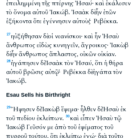
ἐπειλημμένη τῆς πτέρνης Ἠσαύ· καὶ ἐκάλεσεν
τὸ ὄνομα αὐτοῦ Ἰακώβ. Ἰσαὰκ δὲ ἦν ἐτῶν
ἑξήκοντα ὅτε ἐγέννησεν αὐτοὺς Ῥεβέκκα.
ηὐξήθησαν δὲ οἱ νεανίσκοι· καὶ ἦν Ἠσαὺ
27
ἄνθρωπος εἰδὼς κυνηγεῖν, ἄγροικος· Ἰακὼβ
δὲ ἦν ἄνθρωπος ἄπλαστος, οἰκῶν οἰκίαν.
ἠγάπησεν δὲ Ἰσαὰκ τὸν Ἠσαύ, ὅτι ἡ θήρα
28
αὐτοῦ βρῶσις αὐτῷ· Ῥεβέκκα δὲ ἠγάπα τὸν
Ἰακώβ.
Esau Sells his Birthright
Ἥψησεν δὲ Ἰακὼβ ἕψεμα· ἦλθεν δὲ Ἠσαὺ ἐκ
29
τοῦ πεδίου ἐκλείπων.
καὶ εἶπεν Ἠσαὺ τῷ
30
Ἰακώβ Γεῦσόν με ἀπὸ τοῦ ἑψέματος τοῦ
πυρροῦ τούτου, ὅτι ἐκλείπω ἐγώ· διὰ τοῦτο