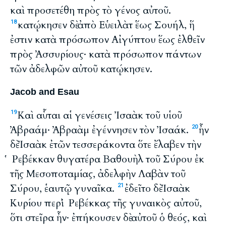
καὶ προσετέθη πρὸς τὸ γένος αὐτοῦ.
κατῴκησεν δὲ ἀπὸ Εὑειλὰτ ἕως Σουήλ, ἥ
18
ἐστιν κατὰ πρόσωπον Αἰγύπτου ἕως ἐλθεῖν
πρὸς Ἀσσυρίους· κατὰ πρόσωπον πάντων
τῶν ἀδελφῶν αὐτοῦ κατῴκησεν.
Jacob and Esau
Καὶ αὗται αἱ γενέσεις Ἰσαὰκ τοῦ υἱοῦ
19
Ἀβραάμ· Ἀβραὰμ ἐγέννησεν τὸν Ἰσαάκ.
ἦν
20
δὲ Ἰσαὰκ ἐτῶν τεσσεράκοντα ὅτε ἔλαβεν τὴν
Ῥεβέκκαν θυγατέρα Βαθουὴλ τοῦ Σύρου ἐκ
τῆς Μεσοποταμίας, ἀδελφὴν Λαβὰν τοῦ
Σύρου, ἑαυτῷ γυναῖκα.
ἐδεῖτο δὲ Ἰσαὰκ
21
Κυρίου περὶ Ῥεβέκκας τῆς γυναικὸς αὐτοῦ,
ὅτι στεῖρα ἦν· ἐπήκουσεν δὲ αὐτοῦ ὁ θεός, καὶ