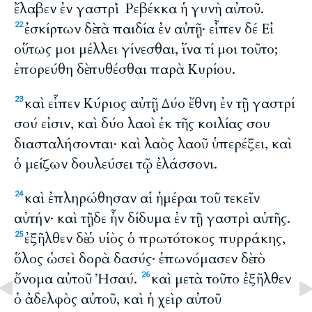
ἔλαβεν ἐν γαστρὶ Ῥεβέκκα ἡ γυνὴ αὐτοῦ.
ἐσκίρτων δὲ τὰ παιδία ἐν αὐτῇ· εἶπεν δέ Εἰ
22
οὕτως μοι μέλλει γίνεσθαι, ἵνα τί μοι τοῦτο;
ἐπορεύθη δὲ πυθέσθαι παρὰ Κυρίου.
καὶ εἶπεν Κύριος αὐτῇ Δύο ἔθνη ἐν τῇ γαστρί
23
σού εἰσιν, καὶ δύο λαοὶ ἐκ τῆς κοιλίας σου
διασταλήσονται· καὶ λαὸς λαοῦ ὑπερέξει, καὶ
ὁ μείζων δουλεύσει τῷ ἐλάσσονι.
καὶ ἐπληρώθησαν αἱ ἡμέραι τοῦ τεκεῖν
24
αὐτήν· καὶ τῇδε ἦν δίδυμα ἐν τῇ γαστρὶ αὐτῆς.
ἐξῆλθεν δὲ ὁ υἱὸς ὁ πρωτότοκος πυρράκης,
25
ὅλος ὡσεὶ δορὰ δασύς· ἐπωνόμασεν δὲ τὸ
ὄνομα αὐτοῦ Ἠσαύ.
καὶ μετὰ τοῦτο ἐξῆλθεν
26
ὁ ἀδελφὸς αὐτοῦ, καὶ ἡ χεὶρ αὐτοῦ