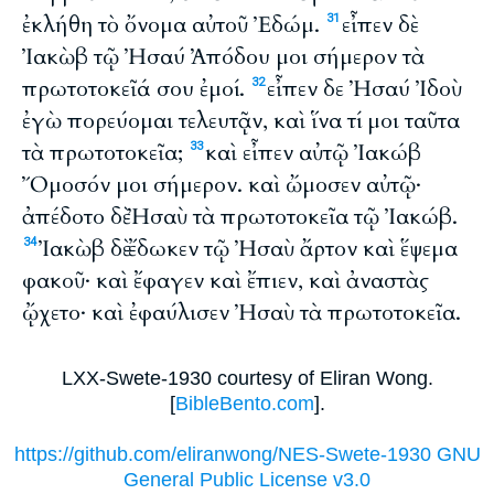
ἐκλήθη τὸ ὄνομα αὐτοῦ Ἐδώμ.
εἶπεν δὲ
31
Ἰακὼβ τῷ Ἠσαύ Ἀπόδου μοι σήμερον τὰ
πρωτοτοκεῖά σου ἐμοί.
εἶπεν δε Ἠσαύ Ἰδοὺ
32
ἐγὼ πορεύομαι τελευτᾷν, καὶ ἵνα τί μοι ταῦτα
τὰ πρωτοτοκεῖα;
καὶ εἶπεν αὐτῷ Ἰακώβ
33
Ὄμοσόν μοι σήμερον. καὶ ὤμοσεν αὐτῷ·
ἀπέδοτο δὲ Ἠσαὺ τὰ πρωτοτοκεῖα τῷ Ἰακώβ.
Ἰακὼβ δὲ ἔδωκεν τῷ Ἠσαὺ ἄρτον καὶ ἕψεμα
34
φακοῦ· καὶ ἔφαγεν καὶ ἔπιεν, καὶ ἀναστὰς
ᾤχετο· καὶ ἐφαύλισεν Ἠσαὺ τὰ πρωτοτοκεῖα.
LXX-Swete-1930 courtesy of Eliran Wong.
[
BibleBento.com
].
https://github.com/eliranwong/NES-Swete-1930 GNU
General Public License v3.0