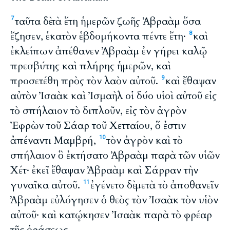
ταῦτα δὲ τὰ ἔτη ἡμερῶν ζωῆς Ἀβραὰμ ὅσα
7
ἔζησεν, ἑκατὸν ἑβδομήκοντα πέντε ἔτη·
καὶ
8
ἐκλείπων ἀπέθανεν Ἀβραὰμ ἐν γήρει καλῷ
πρεσβύτης καὶ πλήρης ἡμερῶν, καὶ
προσετέθη πρὸς τὸν λαὸν αὐτοῦ.
καὶ ἔθαψαν
9
αὐτὸν Ἰσαὰκ καὶ Ἰσμαὴλ οἱ δύο υἱοὶ αὐτοῦ εἰς
τὸ σπήλαιον τὸ διπλοῦν, εἰς τὸν ἀγρὸν
Ἐφρὼν τοῦ Σάαρ τοῦ Χετταίου, ὅ ἐστιν
ἀπέναντι Μαμβρή,
τὸν ἀγρὸν καὶ τὸ
10
σπήλαιον ὃ ἐκτήσατο Ἀβραὰμ παρὰ τῶν υἱῶν
Χέτ· ἐκεῖ ἔθαψαν Ἀβραὰμ καὶ Σάρραν τὴν
γυναῖκα αὐτοῦ.
ἐγένετο δὲ μετὰ τὸ ἀποθανεῖν
11
Ἀβραὰμ εὐλόγησεν ὁ θεὸς τὸν Ἰσαὰκ τὸν υἱὸν
αὐτοῦ· καὶ κατῴκησεν Ἰσαὰκ παρὰ τὸ φρέαρ
τῆς ὁράσεως.