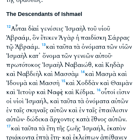
The Descendants of Ishmael
Αὗται δὲ αἱ γενέσεις Ἰσμαὴλ τοῦ υἱοῦ
12
Ἀβραάμ, ὃν ἔτεκεν Ἁγὰρ ἡ παιδίσκη Σάρρας
τῷ Ἀβραάμ.
καὶ ταῦτα τὰ ὀνόματα τῶν υἱῶν
13
Ἰσμαὴλ κατ᾽ ὄνομα τῶν γενεῶν αὐτοῦ·
πρωτότοκος Ἰσμαὴλ Ναβαιώθ, καὶ Κηδὰρ
καὶ Ναβδεὴλ καὶ Μασσὰμ
καὶ Μασμὰ καὶ
14
Ἰδουμὰ καὶ Μασσὴ
καὶ Χοδδὰν καὶ Θαιμὰν
15
καὶ Ἰετοὺρ καὶ Ναφὲς καὶ Κέδμα.
οὗτοί εἰσιν
16
οἱ υἱοὶ Ἰσμαήλ, καὶ ταῦτα τὰ ὀνόματα αὐτῶν
ἐν ταῖς σκηναῖς αὐτῶν καὶ ἐν ταῖς ἐπαύλεσιν
αὐτῶν· δώδεκα ἄρχοντες κατὰ ἔθνος αὐτῶν.
καὶ ταῦτα τὰ ἔτη τῆς ζωῆς Ἰσμαήλ, ἑκατὸν
17
τριάκοντα ἑπτὰ ἔτη· καὶ ἐκλείπων ἀπέθανεν