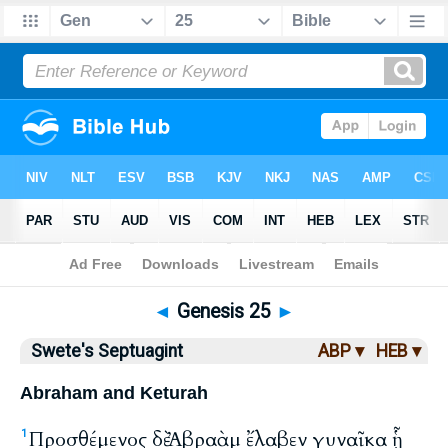
Bible
>
LXX
> Genesis 25
◄
Genesis 25
►
Swete's Septuagint
ABP ▾
HEB ▾
Abraham and Keturah
Προσθέμενος δὲ Ἀβραὰμ ἔλαβεν γυναῖκα ᾗ
1