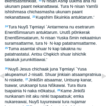
ekentsashtinkiait.
N·nisan Ashφ uukma ana nu
22
ukunam paant nekanattawai. Tura N·nisan Yamßi
ishishmasa chichasmasha ukunam paant
nekanattawai.
Kuφshim ßkuinkia antuktarum.'
23
Tura Nuyß Tφmiayi `Antarmena nu esetrarum
24
Enentßimsarum antuktarum. Urutß pΘnkerak
Enentßimsatarum, N·nisan Yuska ßmin nekaatniun
suramsattarme, tura N· N·kap patatramsattarme.
Tuma asamtai shuar N·kap takakna nu
25
patatnastatui. Antsu Chφkich shuar ishichik
takakuk jurunkittiawai.'
Nuyß Jesus chichaak juna Tφmiayi `Yusa
26
akupeamuri J·nisaiti. Shuar jinkiain atsaampratniua
N·niskete.
Jinkißin atsaamar, Untsurφ kanar,
27
tsawar, uruksanpi tusa Nßkawai. Tura itiura
tsapainia N·naka nΘkatsui.
Kame Jinkißi
28
nunkanam init aku ninki tsapaatsuk; emka
nukareawai, Nuyß tuyureawai tura nujamar