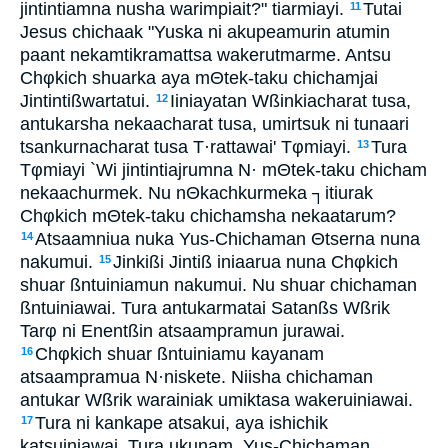
jintintiamna nusha warimpiait?" tiarmiayi.
Tutai
11
Jesus chichaak "Yuska ni akupeamurin atumin
paant nekamtikramattsa wakerutmarme. Antsu
Chφkich shuarka aya mΘtek-taku chichamjai
Jintintißwartatui.
Iiniayatan Wßinkiacharat tusa,
12
antukarsha nekaacharat tusa, umirtsuk ni tunaari
tsankurnacharat tusa T·rattawai' Tφmiayi.
Tura
13
Tφmiayi `Wi jintintiajrumna N· mΘtek-taku chicham
nekaachurmek. Nu nΘkachkurmeka ┐itiurak
Chφkich mΘtek-taku chichamsha nekaatarum?
Atsaamniua nuka Yus-Chichaman Θtserna nuna
14
nakumui.
Jinkißi Jintiß iniaarua nuna Chφkich
15
shuar ßntuiniamun nakumui. Nu shuar chichaman
ßntuiniawai. Tura antukarmatai Satanßs Wßrik
Tarφ ni Enentßin atsaampramun jurawai.
Chφkich shuar ßntuiniamu kayanam
16
atsaampramua N·niskete. Niisha chichaman
antukar Wßrik warainiak umiktasa wakeruiniawai.
Tura ni kankape atsakui, aya ishichik
17
katsuiniawai. Tura ukunam, Yus-Chichaman