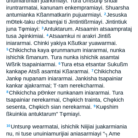
unuiniartinian juarkimiayi. Tura Untsurφ shuar
iruntrarmatai, kanunam enkempramiayi. Shuarsha
antumianka Kßanmatkarin pujuarmiayi.
Jesuska
2
mΘtek-taku chichamjai ti Jintintißrmiayi. Jintintiuk
juna Tφmiayi:
Antuktarum. Atsaamin atsaamprataj
3
tusa Jφinkimiai.
Atsaamkui ni arakri Jintiß
4
iniararmai. Chinki yakiya Kßutkar yuawarmai.
Chikichcha kaya φrunmanum iniararmai, nunka
5
ishichik ßmanum. Tura nunka ishichik asamtai
Wßrik tsapainiarmai.
Tura etsa etsantar Sukußm
6
kankape Atsß asamtai Kßararmai.
Chikichcha
7
Jankφ nupanam iniararmai. Jankisha tsapainiar
kankar ajakrarmai; T·ram nerekcharmai.
Chikichcha pΘnker nunkanam iniararmai. Tura
8
tsapainiar nerekarmai, Chφkich trainta, Chφkich
sesenta, Chφkich sian nerekarmai.
Kuφshim
9
ßkuinkia antuktarum" Tφmiayi.
Untsurφ wearmatai, ishichik Niijiai juakarmiania
10
nu, ni tuse unuiniamurijiai aniasarmiayi "┐Ame