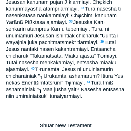
Jesusan kanunam pujan J·kiarmiayi. Chφkich
kanunmayasha atampriarmiayi.
Tura nasesha ti
37
nasenkatasa nankammiayi; Chφchimi kanunam
Yarßnß Pißktasa ajamiayi.
Jesuska Kan·
38
senkarin atamprus Kan·u tepemiayi. Tura, ni
unuiniamuri Jesusan ishintiak chicharuk "Uunta ii
wayajnia juka pachitmatsmek" tiarmiayi.
Tutai
39
Jesus nantaki nasen kakantramiayi. Entsancha
chicharuk "Takamatsata. Miaku ajasta" Tφmiayi.
Tutai nasesha menkakamiayi, entsasha miaaku
ajasmiayi.
T·runamtai Jesus ni unuiniamurin
40
chicharainiak "┐Urukamtai ashamarum? Itiura Yus
nekas Enentßimtatsrum" Tφmiayi.
Tura Imiß
41
ashamainiak "┐Maa jusha yait? Nasesha entsasha
niin umirainiatsuk" tunaiyarmiayi.
Shuar New Testament