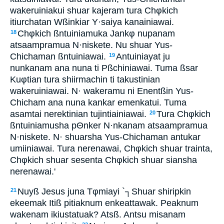
wakeruiniakui shuar kajeram tura Chφkich
itiurchatan Wßinkiar Y·saiya kanainiawai.
Chφkich ßntuiniamuka Jankφ nupanam
18
atsaampramua N·niskete. Nu shuar Yus-
Chichaman ßntuiniawai.
Antuiniayat ju
19
nunkanam ana nuna ti Pßchiniawai. Tuma ßsar
Kuφtian tura shiirmachin ti takustinian
wakeruiniawai. N· wakeramu ni Enentßin Yus-
Chicham ana nuna kankar emenkatui. Tuma
asamtai nerektinian tujintiainiawai.
Tura Chφkich
20
ßntuiniamusha pΘnker N·nkanam atsaampramua
N·niskete. N· shuarsha Yus-Chichaman antukar
umiiniawai. Tura nerenawai, Chφkich shuar trainta,
Chφkich shuar sesenta Chφkich shuar siansha
nerenawai.'
Nuyß Jesus juna Tφmiayi `┐Shuar shiripkin
21
ekeemak Itiß pitiaknum enkeattawak. Peaknum
wakenam ikiustatuak? Atsß. Antsu misanam