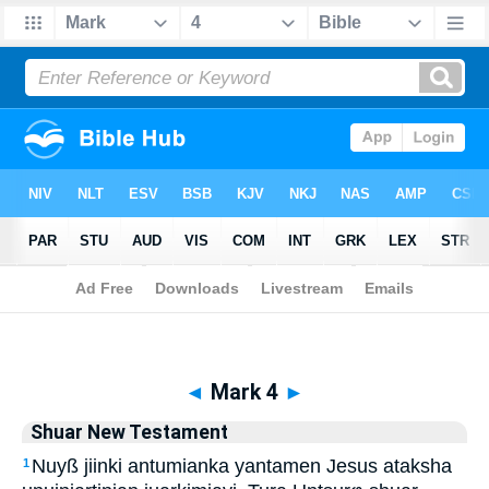
Biblia
>
Shuar New Testament
> Mark 4
◄
Mark 4
►
Shuar New Testament
Nuyß jiinki antumianka yantamen Jesus ataksha
1