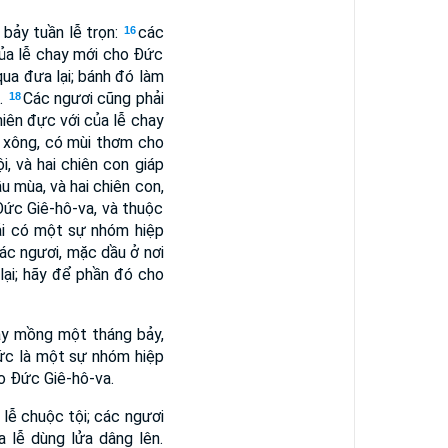
 bảy tuần lễ trọn:
các
16
của lễ chay mới cho Ðức
ua đưa lại; bánh đó làm
a.
Các ngươi cũng phải
18
hiên đực với của lễ chay
a xông, có mùi thơm cho
, và hai chiên con giáp
u mùa, và hai chiên con,
Ðức Giê-hô-va, và thuộc
ải có một sự nhóm hiệp
các ngươi, mặc dầu ở nơi
lại; hãy để phần đó cho
ày mồng một tháng bảy,
tức là một sự nhóm hiệp
o Ðức Giê-hô-va.
lễ chuộc tội; các ngươi
 lễ dùng lửa dâng lên.