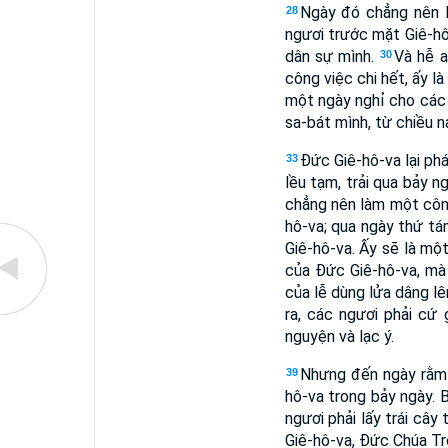
Ngày đó chẳng nên l
28
ngươi trước mặt Giê-hô
dân sự mình.
Và hễ a
30
công việc chi hết, ấy l
một ngày nghỉ cho các 
sa-bát mình, từ chiều n
Ðức Giê-hô-va lại ph
33
lều tạm, trải qua bảy 
chẳng nên làm một công
hô-va; qua ngày thứ t
Giê-hô-va. Ấy sẽ là mộ
của Ðức Giê-hô-va, mà
của lễ dùng lửa dâng lên
ra, các ngươi phải cứ
nguyện và lạc ý.
Nhưng đến ngày rằm t
39
hô-va trong bảy ngày. 
ngươi phải lấy trái cây
Giê-hô-va, Ðức Chúa Tr