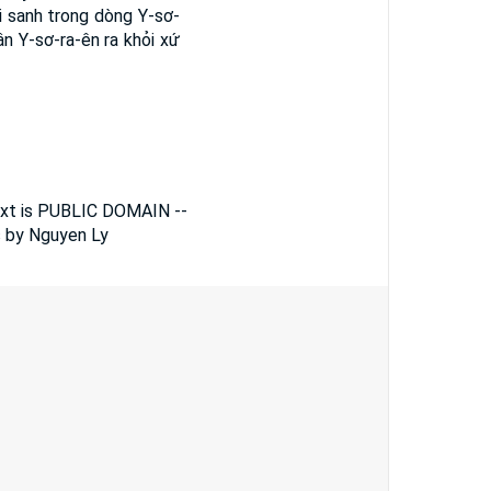
i sanh trong dòng Y-sơ-
n Y-sơ-ra-ên ra khỏi xứ
Text is PUBLIC DOMAIN --
s by Nguyen Ly