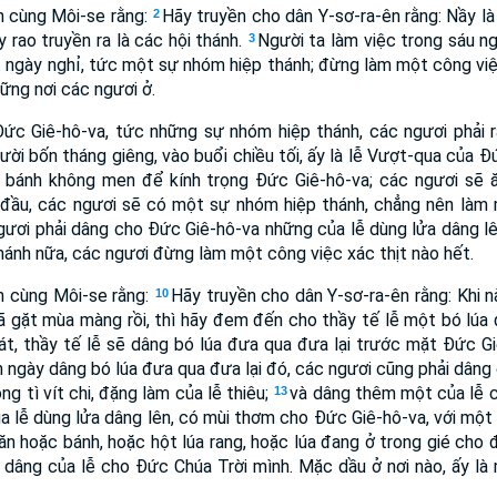
n cùng Môi-se rằng:
Hãy truyền cho dân Y-sơ-ra-ên rằng: Nầy l
2
 rao truyền ra là các hội thánh.
Người ta làm việc trong sáu n
3
t ngày nghỉ, tức một sự nhóm hiệp thánh; đừng làm một công việc 
ững nơi các ngươi ở.
Ðức Giê-hô-va, tức những sự nhóm hiệp thánh, các ngươi phải r
ời bốn tháng giêng, vào buổi chiều tối, ấy là lễ Vượt-qua của Ð
lễ bánh không men để kính trọng Ðức Giê-hô-va; các ngươi sẽ
đầu, các ngươi sẽ có một sự nhóm hiệp thánh, chẳng nên làm m
ươi phải dâng cho Ðức Giê-hô-va những của lễ dùng lửa dâng lê
ánh nữa, các ngươi đừng làm một công việc xác thịt nào hết.
n cùng Môi-se rằng:
Hãy truyền cho dân Y-sơ-ra-ên rằng: Khi 
10
ã gặt mùa màng rồi, thì hãy đem đến cho thầy tế lễ một bó lúa
át, thầy tế lễ sẽ dâng bó lúa đưa qua đưa lại trước mặt Ðức Gi
 ngày dâng bó lúa đưa qua đưa lại đó, các ngươi cũng phải dân
ng tì vít chi, đặng làm của lễ thiêu;
và dâng thêm một của lễ c
13
a lễ dùng lửa dâng lên, có mùi thơm cho Ðức Giê-hô-va, với một 
n hoặc bánh, hoặc hột lúa rang, hoặc lúa đang ở trong gié cho 
dâng của lễ cho Ðức Chúa Trời mình. Mặc dầu ở nơi nào, ấy là 