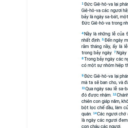
Ðức Giê-hô-va lại phá
1
Giê-hô-va các ngươi hãy
bảy là ngày sa-bát, mộ
Ðức Giê-hô-va trong nh
Nầy là những lễ của 
4
nhất định.
Ðến ngày mư
5
rằm tháng nầy, ấy là 
trong bảy ngày.
Ngày 
7
Trong bảy ngày các ng
8
có một sự nhóm hiệp th
Ðức Giê-hô-va lại phá
9
mà ta sẽ ban cho, và đ
Qua ngày sau lễ sa-b
11
đó được nhậm.
Chánh
12
chiên con giáp năm, khô
bột lọc chế dầu, làm củ
quán.
Các ngươi chớ ă
14
là ngày các ngươi đem 
con cháu các ngươi.