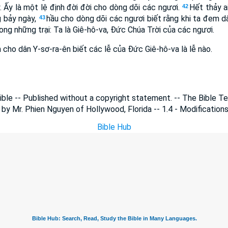
. Ấy là một lệ định đời đời cho dòng dõi các ngươi.
Hết thảy a
42
ng bảy ngày,
hầu cho dòng dõi các ngươi biết rằng khi ta đem dâ
43
rong những trại: Ta là Giê-hô-va, Ðức Chúa Trời của các ngươi.
 cho dân Y-sơ-ra-ên biết các lễ của Ðức Giê-hô-va là lễ nào.
le -- Published without a copyright statement. -- The Bible 
 by Mr. Phien Nguyen of Hollywood, Florida -- 1.4 - Modification
Bible Hub