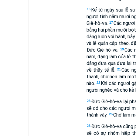
Kể từ ngày sau lễ sa-
15
ngươi tính năm mươi ng
Giê-hô-va.
Các ngươi 
17
bằng hai phần mười bột
dâng luôn với bánh, bảy
và lễ quán cặp theo, đ
Ðức Giê-hô-va.
Các n
19
năm, đặng làm của lễ t
dâng đưa qua đưa lại t
về thầy tế lễ.
Các ng
21
thánh, chớ nên làm một 
nào.
Khi các ngươi gặ
22
người nghèo và cho kẻ k
Ðức Giê-hô-va lại ph
23
sẽ có cho các ngươi mộ
thánh vậy.
Chớ làm mộ
25
Ðức Giê-hô-va cũng 
26
sẽ có sự nhóm hiệp th