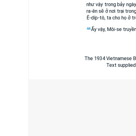
như vậy trong bảy ngày
ra-ên sẽ ở nơi trại tro
Ê-díp-tô, ta cho họ ở t
Ấy vậy, Môi-se truyền
44
The 1934 Vietnamese Bib
Text supplied