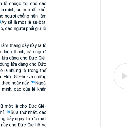
m lễ chuộc tội cho các
n mình, sẽ bị truất khỏi
ác ngươi chẳng nên làm
Ấy sẽ là một lễ sa-bát,
2
, các ngươi phải giữ lễ
rằm tháng bảy nầy là lễ
 hiệp thánh, các ngươi
g lửa dâng cho Ðức Giê-
 dùng lửa dâng cho Ðức
ó là những lễ trọng thể
ho Ðức Giê-hô-va những
nh theo ngày nấy.
Ngoài
38
 mình, các của lễ khấn
giữ một lễ cho Ðức Giê-
ghỉ.
Bữa thứ nhất, các
40
trong bảy ngày trước mặt
ễ nầy cho Ðức Giê-hô-va