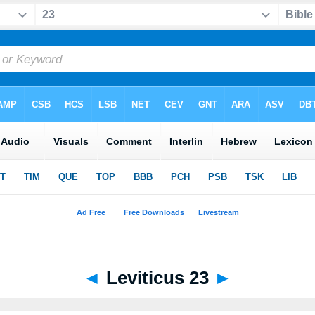
◄
Leviticus 23
►