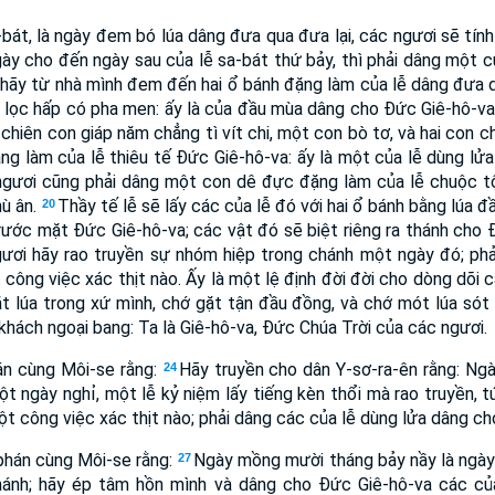
bát, là ngày đem bó lúa dâng đưa qua đưa lại, các ngươi sẽ tính
ày cho đến ngày sau của lễ sa-bát thứ bảy, thì phải dâng một 
hãy từ nhà mình đem đến hai ổ bánh đặng làm của lễ dâng đưa q
 lọc hấp có pha men: ấy là của đầu mùa dâng cho Ðức Giê-hô-v
 chiên con giáp năm chẳng tì vít chi, một con bò tơ, và hai con c
ặng làm của lễ thiêu tế Ðức Giê-hô-va: ấy là một của lễ dùng lử
gươi cũng phải dâng một con dê đực đặng làm của lễ chuộc tội
hù ân.
Thầy tế lễ sẽ lấy các của lễ đó với hai ổ bánh bằng lúa đầ
20
rước mặt Ðức Giê-hô-va; các vật đó sẽ biệt riêng ra thánh cho 
ươi hãy rao truyền sự nhóm hiệp trong chánh một ngày đó; ph
công việc xác thịt nào. Ấy là một lệ định đời đời cho dòng dõi 
t lúa trong xứ mình, chớ gặt tận đầu đồng, và chớ mót lúa sót 
hách ngoại bang: Ta là Giê-hô-va, Ðức Chúa Trời của các ngươi.
án cùng Môi-se rằng:
Hãy truyền cho dân Y-sơ-ra-ên rằng: Ng
24
t ngày nghỉ, một lễ kỷ niệm lấy tiếng kèn thổi mà rao truyền, 
t công việc xác thịt nào; phải dâng các của lễ dùng lửa dâng ch
phán cùng Môi-se rằng:
Ngày mồng mười tháng bảy nầy là ngày 
27
ánh; hãy ép tâm hồn mình và dâng cho Ðức Giê-hô-va các của