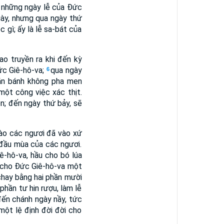
à những ngày lễ của Ðức
gày, nhưng qua ngày thứ
gì; ấy là lễ sa-bát của
ao truyền ra khi đến kỳ
ức Giê-hô-va;
qua ngày
6
 ăn bánh không pha men
ột công việc xác thịt.
n; đến ngày thứ bảy, sẽ
nào các ngươi đã vào xứ
 đầu mùa của các ngươi.
ê-hô-va, hầu cho bó lúa
g cho Ðức Giê-hô-va một
hay bằng hai phần mười
phần tư hin rượu, làm lễ
đến chánh ngày nầy, tức
một lệ định đời đời cho