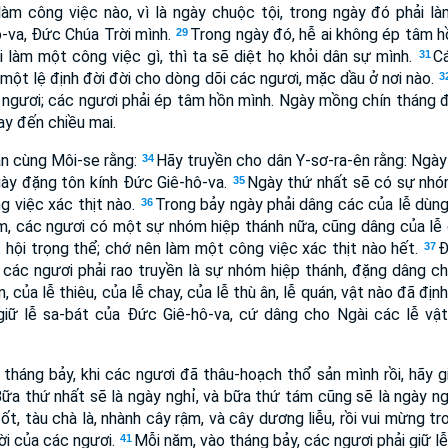
àm công việc nào, vì là ngày chuộc tội, trong ngày đó phải là
-va, Ðức Chúa Trời mình.
Trong ngày đó, hễ ai không ép tâm hồ
29
i làm một công việc gì, thì ta sẽ diệt họ khỏi dân sự mình.
C
31
à một lệ định đời đời cho dòng dõi các ngươi, mặc dầu ở nơi nào.
3
ngươi; các ngươi phải ép tâm hồn mình. Ngày mồng chín tháng đó
ay đến chiều mai.
án cùng Môi-se rằng:
Hãy truyền cho dân Y-sơ-ra-ên rằng: Ngày 
34
ngày đặng tôn kính Ðức Giê-hô-va.
Ngày thứ nhất sẽ có sự nhóm
35
 việc xác thịt nào.
Trong bảy ngày phải dâng các của lễ dùn
36
ám, các ngươi có một sự nhóm hiệp thánh nữa, cũng dâng của lễ
t hội trọng thể; chớ nên làm một công việc xác thịt nào hết.
Ð
37
 các ngươi phải rao truyền là sự nhóm hiệp thánh, đặng dâng c
, của lễ thiêu, của lễ chay, của lễ thù ân, lễ quán, vật nào đã đị
 giữ lễ sa-bát của Ðức Giê-hô-va, cứ dâng cho Ngài các lễ vật
háng bảy, khi các ngươi đã thâu-hoạch thổ sản mình rồi, hãy 
Bữa thứ nhất sẽ là ngày nghỉ, và bữa thứ tám cũng sẽ là ngày n
 tốt, tàu chà là, nhành cây rậm, và cây dương liễu, rồi vui mừng 
ời của các ngươi.
Mỗi năm, vào tháng bảy, các ngươi phải giữ l
41