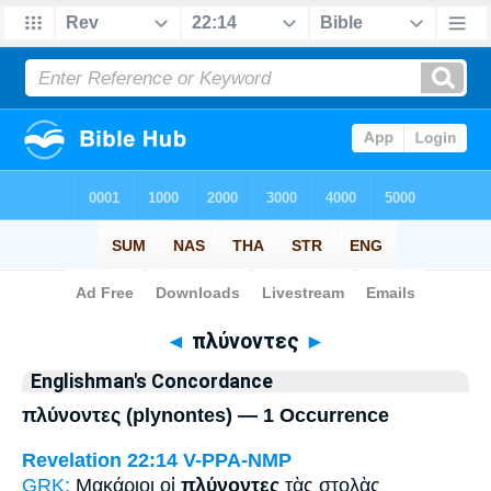
Bible
>
Strong's
> Greek
◄
πλύνοντες
►
Englishman's Concordance
πλύνοντες (plynontes) — 1 Occurrence
Revelation 22:14
V-PPA-NMP
GRK:
Μακάριοι οἱ
πλύνοντες
τὰς στολὰς