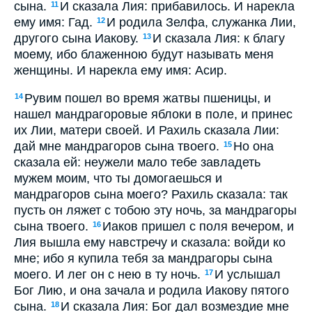
сына.
И сказала Лия: прибавилось. И нарекла
11
ему имя: Гад.
И родила Зелфа, служанка Лии,
12
другого сына Иакову.
И сказала Лия: к благу
13
моему, ибо блаженною будут называть меня
женщины. И нарекла ему имя: Асир.
Рувим пошел во время жатвы пшеницы, и
14
нашел мандрагоровые яблоки в поле, и принес
их Лии, матери своей. И Рахиль сказала Лии:
дай мне мандрагоров сына твоего.
Но она
15
сказала ей: неужели мало тебе завладеть
мужем моим, что ты домогаешься и
мандрагоров сына моего? Рахиль сказала: так
пусть он ляжет с тобою эту ночь, за мандрагоры
сына твоего.
Иаков пришел с поля вечером, и
16
Лия вышла ему навстречу и сказала: войди ко
мне; ибо я купила тебя за мандрагоры сына
моего. И лег он с нею в ту ночь.
И услышал
17
Бог Лию, и она зачала и родила Иакову пятого
сына.
И сказала Лия: Бог дал возмездие мне
18