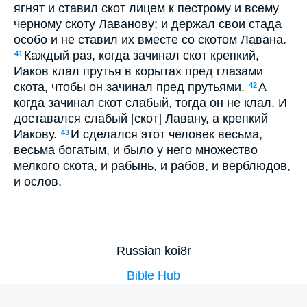
ягнят и ставил скот лицем к пестрому и всему
черному скоту Лаванову; и держал свои стада
особо и не ставил их вместе со скотом Лавана.
Каждый раз, когда зачинал скот крепкий,
41
Иаков клал прутья в корытах пред глазами
скота, чтобы он зачинал пред прутьями.
А
42
когда зачинал скот слабый, тогда он не клал. И
доставался слабый [скот] Лавану, а крепкий
Иакову.
И сделался этот человек весьма,
43
весьма богатым, и было у него множество
мелкого скота, и рабынь, и рабов, и верблюдов,
и ослов.
Russian koi8r
Bible Hub