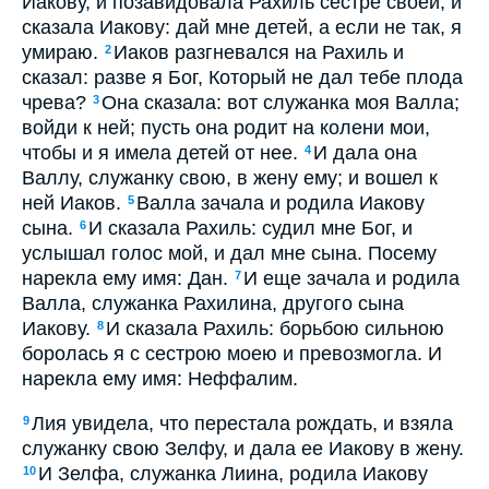
Иакову, и позавидовала Рахиль сестре своей, и
сказала Иакову: дай мне детей, а если не так, я
умираю.
Иаков разгневался на Рахиль и
2
сказал: разве я Бог, Который не дал тебе плода
чрева?
Она сказала: вот служанка моя Валла;
3
войди к ней; пусть она родит на колени мои,
чтобы и я имела детей от нее.
И дала она
4
Валлу, служанку свою, в жену ему; и вошел к
ней Иаков.
Валла зачала и родила Иакову
5
сына.
И сказала Рахиль: судил мне Бог, и
6
услышал голос мой, и дал мне сына. Посему
нарекла ему имя: Дан.
И еще зачала и родила
7
Валла, служанка Рахилина, другого сына
Иакову.
И сказала Рахиль: борьбою сильною
8
боролась я с сестрою моею и превозмогла. И
нарекла ему имя: Неффалим.
Лия увидела, что перестала рождать, и взяла
9
служанку свою Зелфу, и дала ее Иакову в жену.
И Зелфа, служанка Лиина, родила Иакову
10