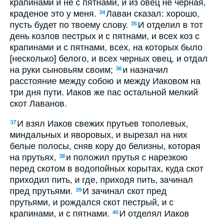
крапинами и не с пятнами, и из овец не черная,
краденое это у меня.
Лаван сказал: хорошо,
34
пусть будет по твоему слову.
И отделил в тот
35
день козлов пестрых и с пятнами, и всех коз с
крапинами и с пятнами, всех, на которых было
[несколько] белого, и всех черных овец, и отдал
на руки сыновьям своим;
и назначил
36
расстояние между собою и между Иаковом на
три дня пути. Иаков же пас остальной мелкий
скот Лаванов.
И взял Иаков свежих прутьев тополевых,
37
миндальных и яворовых, и вырезал на них
белые полосы, сняв кору до белизны, которая
на прутьях,
и положил прутья с нарезкою
38
перед скотом в водопойных корытах, куда скот
приходил пить, и где, приходя пить, зачинал
пред прутьями.
И зачинал скот пред
39
прутьями, и рождался скот пестрый, и с
крапинами, и с пятнами.
И отделял Иаков
40