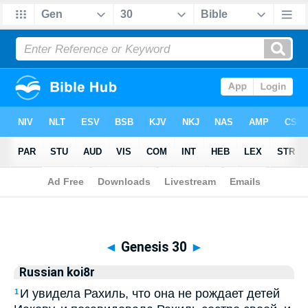
Biblia
>
Russian koi8r
> Genesis 30
◄
Genesis 30
►
Russian koi8r
И увидела Рахиль, что она не рождает детей
1