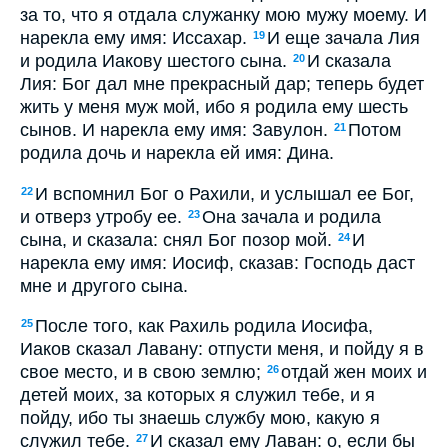
за то, что я отдала служанку мою мужу моему. И
нарекла ему имя: Иссахар.
И еще зачала Лия
19
и родила Иакову шестого сына.
И сказала
20
Лия: Бог дал мне прекрасный дар; теперь будет
жить у меня муж мой, ибо я родила ему шесть
сынов. И нарекла ему имя: Завулон.
Потом
21
родила дочь и нарекла ей имя: Дина.
И вспомнил Бог о Рахили, и услышал ее Бог,
22
и отверз утробу ее.
Она зачала и родила
23
сына, и сказала: снял Бог позор мой.
И
24
нарекла ему имя: Иосиф, сказав: Господь даст
мне и другого сына.
После того, как Рахиль родила Иосифа,
25
Иаков сказал Лавану: отпусти меня, и пойду я в
свое место, и в свою землю;
отдай жен моих и
26
детей моих, за которых я служил тебе, и я
пойду, ибо ты знаешь службу мою, какую я
служил тебе.
И сказал ему Лаван: о, если бы
27