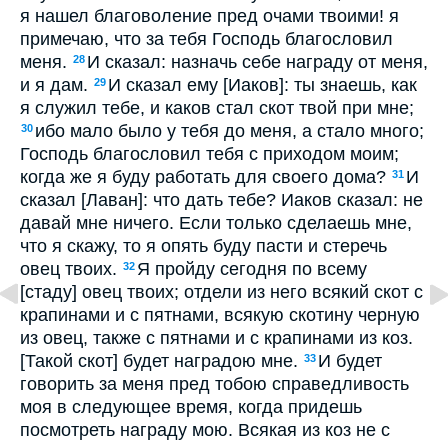
я нашел благоволение пред очами твоими! я
примечаю, что за тебя Господь благословил
меня.
И сказал: назначь себе награду от меня,
28
и я дам.
И сказал ему [Иаков]: ты знаешь, как
29
я служил тебе, и каков стал скот твой при мне;
ибо мало было у тебя до меня, а стало много;
30
Господь благословил тебя с приходом моим;
когда же я буду работать для своего дома?
И
31
сказал [Лаван]: что дать тебе? Иаков сказал: не
давай мне ничего. Если только сделаешь мне,
что я скажу, то я опять буду пасти и стеречь
овец твоих.
Я пройду сегодня по всему
32
[стаду] овец твоих; отдели из него всякий скот с
крапинами и с пятнами, всякую скотину черную
из овец, также с пятнами и с крапинами из коз.
[Такой скот] будет наградою мне.
И будет
33
говорить за меня пред тобою справедливость
моя в следующее время, когда придешь
посмотреть награду мою. Всякая из коз не с