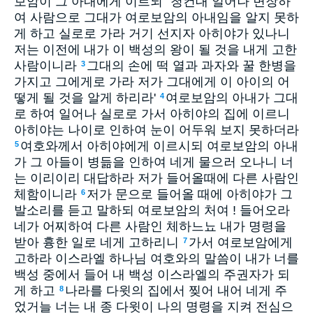
보암이 그 아내에게 이르되 `청컨대 일어나 변장하
여 사람으로 그대가 여로보암의 아내임을 알지 못하
게 하고 실로로 가라 거기 선지자 아히야가 있나니
저는 이전에 내가 이 백성의 왕이 될 것을 내게 고한
사람이니라
그대의 손에 떡 열과 과자와 꿀 한병을
3
가지고 그에게로 가라 저가 그대에게 이 아이의 어
떻게 될 것을 알게 하리라'
여로보암의 아내가 그대
4
로 하여 일어나 실로로 가서 아히야의 집에 이르니
아히야는 나이로 인하여 눈이 어두워 보지 못하더라
여호와께서 아히야에게 이르시되 여로보암의 아내
5
가 그 아들이 병듦을 인하여 네게 물으러 오나니 너
는 이리이리 대답하라 저가 들어올때에 다른 사람인
체함이니라
저가 문으로 들어올 때에 아히야가 그
6
발소리를 듣고 말하되 여로보암의 처여 ! 들어오라
네가 어찌하여 다른 사람인 체하느뇨 내가 명령을
받아 흉한 일로 네게 고하리니
가서 여로보암에게
7
고하라 이스라엘 하나님 여호와의 말씀이 내가 너를
백성 중에서 들어 내 백성 이스라엘의 주권자가 되
게 하고
나라를 다윗의 집에서 찢어 내어 네게 주
8
었거늘 너는 내 종 다윗이 나의 명령을 지켜 전심으