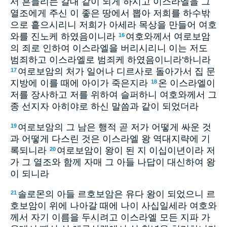
서 흔들리는 갈대 같이 되게 하시고 이스라엘을 그
열조에게 주신 이 좋은 땅에서 뽑아 저희를 하수밖
으로 흩으시리니 저희가 아세라 목상을 만들어 여호
와를 진노케 하였음이니라
여호와께서 여로보암
16
의 죄로 인하여 이스라엘을 버리시리니 이는 저도
범죄하고 이스라엘로 범죄케 하였음이니라'하니라
여로보암의 처가 일어나 디르사로 돌아가서 집 문
17
지방에 이를 때에 아이가 죽은지라
온 이스라엘이
18
저를 장사하고 저를 위하여 슬퍼하니 여호와께서 그
종 선지자 아히야로 하신 말씀과 같이 되었더라
여로보암의 그 남은 행적 곧 저가 어떻게 싸운 것
19
과 어떻게 다스린 것은 이스라엘 왕 역대지략에 기
록되니라
여로보암이 왕이 된 지 이십이년이라 저
20
가 그 열조와 함께 자매 그 아들 나답이 대신하여 왕
이 되니라
솔로몬의 아들 르호보암은 유다 왕이 되었으니 르
21
호보암이 위에 나아갈 때에 나이 사십일세라 여호와
께서 자기 이름을 두시려고 이스라엘 모든 지파 가