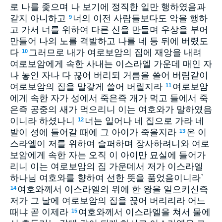
로 나를 좇으며 나 보기에 정직한 일만 행하였음과
같지 아니하고
너의 이전 사람들보다도 악을 행하
9
고 가서 너를 위하여 다른 신을 만들며 우상을 부어
만들어 나의 노를 격발하고 나를 네 등 뒤에 버렸도
다
그러므로 내가 여로보암의 집에 재앙을 내려
10
여로보암에게 속한 사내는 이스라엘 가운데 매인 자
나 놓인 자나 다 끊어 버리되 거름을 쓸어 버림같이
여로보암의 집을 말갛게 쓸어 버릴지라
여로보암
11
에게 속한 자가 성에서 죽은즉 개가 먹고 들에서 죽
은즉 공중의 새가 먹으리니 이는 여호와가 말하였음
이니라 하셨나니
너는 일어나 네 집으로 가라 네
12
발이 성에 들어갈 때에 그 아이가 죽을지라
온 이
13
스라엘이 저를 위하여 슬퍼하며 장사하려니와 여로
보암에게 속한 자는 오직 이 아이만 묘실에 들어가
리니 이는 여로보암의 집 가운데서 저가 이스라엘
하나님 여호와를 향하여 선한 뜻을 품었음이니라`
여호와께서 이스라엘의 위에 한 왕을 일으키신즉
14
저가 그 날에 여로보암의 집을 끊어 버리리라 어느
때냐 곧 이제라
여호와께서 이스라엘을 쳐서 물에
15