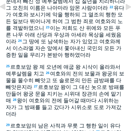
운데서 빼신 성 예루살렘에서 십 칠년을 치리하니라
그 모친의 이름은 나아마라 암몬 사람이더라
유다
22
가 여호와 보시기에 악을 행하되 그 열조의 행한 모
든 일보다 뛰어나게 하여 그 범한 죄로 여호와의 노
를 격발하였으니
이는 저희도 산 위에와 모든 푸
23
른 나무 아래 산당과 우상과 아세라 목상을 세웠음
이라
그 땅에 또 남색하는 자가 있었고 여호와께
24
서 이스라엘 자손 앞에서 쫓아내신 국민의 모든 가
증한 일을 무리가 본받아 행하였더라
르호보암 왕 제 오년에 애굽 왕 시삭이 올라와서
25
예루살렘을 치고
여호와의 전의 보물과 왕궁의 보
26
물을 몰수히 빼앗고 또 솔로몬의 만든 금방패를 다
빼앗은지라
르호보암 왕이 그 대신 놋으로 방패를
27
만들어 왕궁 문을 지키는 시위대 장관의 손에 맡기
매
왕이 여호와의 전에 들어갈 때마다 시위하는
28
자가 그 방패를 들고 갔다가 시위소로 도로 가져갔
더라
르호보암의 남은 사적과 무릇 그 행한 일이 유다
29