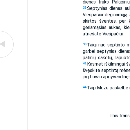
dienas truks Palapini
Septynias dienas au
36
Viešpačiui deginamąją 
skirtos šventės, per 
geriamąsias aukas, ki
atnešate Viešpačiui.
Taigi nuo septinto mė
39
garbei septynias dienas
palmių šakelių, lapuot
Kasmet iškilmingai š
41
švęskite septintą mėne
jog buvau apgyvendinęs 
Taip Mozė paskelbė i
44
This trans