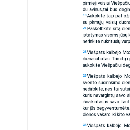
pirmieji vaisiai Viešpači
du avinus,­tai bus deg
Aukokite taip pat ožį
19
su pirmųjų vaisių duon
Paskelbkite šitą dien
21
įstatymas visoms jūsų 
nerinkite nukritusių var
Viešpats kalbėjo Mo
23
diena­sabatas. Trimitų g
aukokite Viešpačiui deg
Viešpats kalbėjo M
26
švento susirinkimo dien
nedirbkite, nes tai suta
kuris nevargintų savo s
išnaikintas iš savo tau
kur jūs begyventumėte
dienos vakaro iki kito v
Viešpats kalbėjo M
33