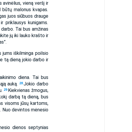
vinėlius, vieną veršį ir
ad būtų malonus kvapas.
gas juos siūbuos drauge
ir priklausys kunigams.
o darbo. Tai bus amžinas
te jų iki lauko krašto ir
as”.
 jums iškilminga poilsio
e tą dieną jokio darbo ir
aikinimo diena. Tai bus
mąją auką.
Jokio darbo
28
u.
Kiekvienas žmogus,
29
kokį darbą tą dieną, bus
as visoms jūsų kartoms,
as. Nuo devintos mėnesio
nesio dienos septynias