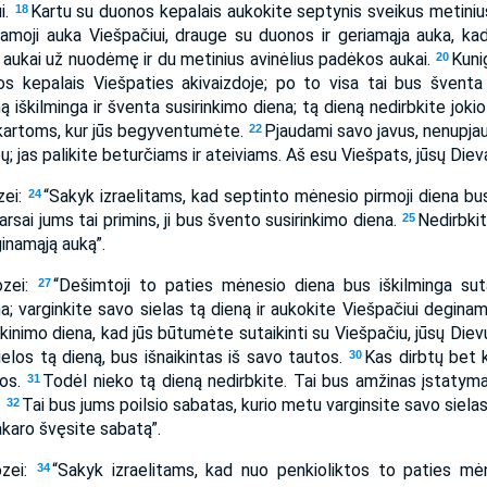
ui.
Kartu su duonos kepalais aukokite septynis sveikus metinius a
18
inamoji auka Viešpačiui, drauge su duonos ir geriamąja auka, k
 aukai už nuodėmę ir du metinius avinėlius padėkos aukai.
Kuni
20
os kepalais Viešpaties akivaizdoje; po to visa tai bus šventa 
ą iškilminga ir šventa susirinkimo diena; tą dieną nedirbkite joki
kartoms, kur jūs begyventumėte.
Pjaudami savo javus, nenupjauki
22
pų; jas palikite beturčiams ir ateiviams. Aš esu Viešpats, jūsų Diev
zei:
“Sakyk izraelitams, kad septinto mėnesio pirmoji diena bus
24
arsai jums tai primins, ji bus švento susirinkimo diena.
Nedirbkit
25
inamąją auką”.
ozei:
“Dešimtoji to paties mėnesio diena bus iškilminga sut
27
a; varginkite savo sielas tą dieną ir aukokite Viešpačiui degina
ikinimo diena, kad jūs būtumėte sutaikinti su Viešpačiu, jūsų Diev
ielos tą dieną, bus išnaikintas iš savo tautos.
Kas dirbtų bet 
30
tos.
Todėl nieko tą dieną nedirbkite. Tai bus amžinas įstatym
31
.
Tai bus jums poilsio sabatas, kurio metu varginsite savo siel
32
akaro švęsite sabatą”.
ozei:
“Sakyk izraelitams, kad nuo penkioliktos to paties mė
34