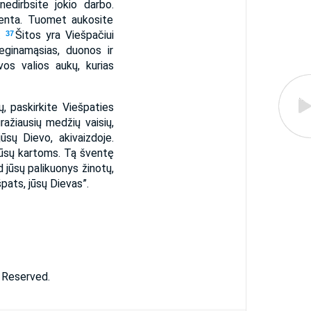
nedirbsite jokio darbo.
venta. Tuomet aukosite
o.
Šitos yra Viešpačiui
37
eginamąsias, duonos ir
vos valios aukų, kurias
ų, paskirkite Viešpaties
ražiausių medžių vaisių,
ūsų Dievo, akivaizdoje.
jūsų kartoms. Tą šventę
d jūsų palikuonys žinotų,
pats, jūsų Dievas”.
s Reserved.