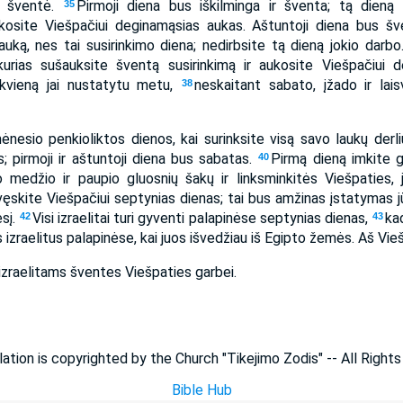
ų šventė.
Pirmoji diena bus iškilminga ir šventa; tą dieną 
35
kosite Viešpačiui deginamąsias aukas. Aštuntoji diena bus š
auką, nes tai susirinkimo diena; nedirbsite tą dieną jokio darb
kurias sušauksite šventą susirinkimą ir aukosite Viešpačiui d
ekvieną jai nustatytu metu,
neskaitant sabato, įžado ir lais
38
nesio penkioliktos dienos, kai surinksite visą savo laukų derli
; pirmoji ir aštuntoji diena bus sabatas.
Pirmą dieną imkite g
40
o medžio ir paupio gluosnių šakų ir linksminkitės Viešpaties, j
vęskite Viešpačiui septynias dienas; tai bus amžinas įstatymas 
sį.
Visi izraelitai turi gyventi palapinėse septynias dienas,
ka
42
43
izraelitus palapinėse, kai juos išvedžiau iš Egipto žemės. Aš Vieš
zraelitams šventes Viešpaties garbei.
lation is copyrighted by the Church "Tikejimo Zodis" -- All Right
Bible Hub