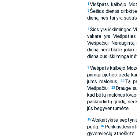
Viešpats kalbėjo Mo
1
Šešias dienas dirbkite
3
dieną, nes tai yra saba
Šios yra iškilmingos V
4
vakare yra Viešpatie
Viešpačiui. Neraugintą
dieną nedirbkite jokio
diena bus iškilminga ir š
Viešpats kalbėjo Moz
9
pirmąjį pjūties pėdą ku
jums malonus.
Tą pa
12
Viešpačiui.
Drauge su
13
kad būtų malonus kvapas
paskrudintų grūdų, nei
jūs begyventumėte.
Atskaitykite septyni
15
pėdą.
Penkiasdešimtą
16
gyvenviečių atneškite 