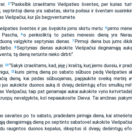
zei:
“Paskelbk izraelitams Viešpaties šventes, per kurias turit
2
; septintoji diena yra sabatas, skirta poilsiui ir šventam susirink
tas Viešpačiui, kur jūs begyventumėte.
iešpaties šventės ir jas švęskite joms skirtu metu:
pirmo mėnes
5
s Pascha,
o penkioliktą to paties mėnesio dieną yra Nera
6
 duoną valgykite septynias dienas.
Pirmoji diena bus jums iškil
7
 darbo.
Septynias dienas aukokite Viešpačiui deginamąją auką.
8
venta; tą dieną neturite nieko dirbti”.
ei:
“Sakyk izraelitams, kad, įėję į kraštą, kurį jiems duosiu, ir pra
10
nigui,
kuris pirmą dieną po sabato siūbuos pėdą Viešpaties ak
11
čią dieną, kai pėdas siūbuojamas, papjaukite sveiką metinį av
 juo aukokite duonos auką iš dviejų dešimtųjų efos smulkių milt
 Viešpačiui; taip pat geriamajai aukai aukokite vyno ketvirtadal
 kruopų nevalgykite, kol nepaaukosite Dievui. Tai amžinas įsaky
as savaites po to sabato, pradėdami pirmąja diena, kai atnešėte
ją dieną­pirmąją dieną po septinto sabato­vėl aukokite Viešpačiu
du raugintos duonos kepalus, iškeptus iš dviejų dešimtųjų efos