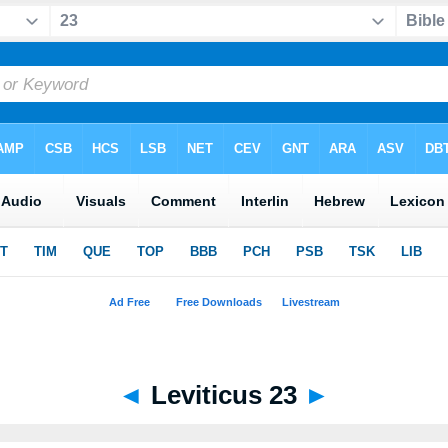
◄
Leviticus 23
►