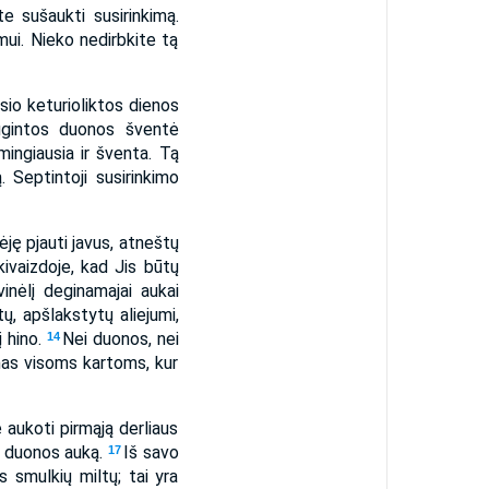
e sušaukti susirinkimą.
imui. Nieko nedirbkite tą
io keturioliktos dienos
ugintos duonos šventė
mingiausia ir šventa. Tą
 Septintoji susirinkimo
dėję pjauti javus, atneštų
ivaizdoje, kad Jis būtų
inėlį deginamajai aukai
ų, apšlakstytų aliejumi,
į hino.
Nei duonos, nei
14
mas visoms kartoms, kur
 aukoti pirmąją derliaus
i duonos auką.
Iš savo
17
 smulkių miltų; tai yra