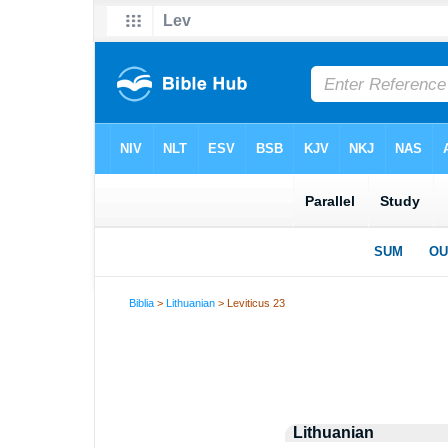
Biblia
>
Lithuanian
> Leviticus 23
Lithuanian