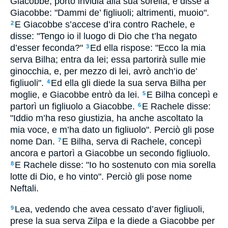
Giacobbe, portò invidia alla sua sorella, e disse a
Giacobbe: "Dammi de’ figliuoli; altrimenti, muoio".
E Giacobbe s’accese d’ira contro Rachele, e
2
disse: "Tengo io il luogo di Dio che t’ha negato
d’esser feconda?"
Ed ella rispose: "Ecco la mia
3
serva Bilha; entra da lei; essa partorirà sulle mie
ginocchia, e, per mezzo di lei, avrò anch’io de’
figliuoli".
Ed ella gli diede la sua serva Bilha per
4
moglie, e Giacobbe entrò da lei.
E Bilha concepì e
5
partorì un figliuolo a Giacobbe.
E Rachele disse:
6
"Iddio m’ha reso giustizia, ha anche ascoltato la
mia voce, e m’ha dato un figliuolo". Perciò gli pose
nome Dan.
E Bilha, serva di Rachele, concepì
7
ancora e partorì a Giacobbe un secondo figliuolo.
E Rachele disse: "Io ho sostenuto con mia sorella
8
lotte di Dio, e ho vinto". Perciò gli pose nome
Neftali.
Lea, vedendo che avea cessato d’aver figliuoli,
9
prese la sua serva Zilpa e la diede a Giacobbe per