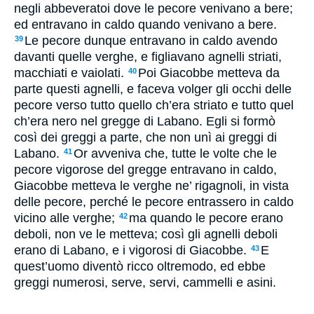
negli abbeveratoi dove le pecore venivano a bere;
ed entravano in caldo quando venivano a bere.
Le pecore dunque entravano in caldo avendo
39
davanti quelle verghe, e figliavano agnelli striati,
macchiati e vaiolati.
Poi Giacobbe metteva da
40
parte questi agnelli, e faceva volger gli occhi delle
pecore verso tutto quello ch’era striato e tutto quel
ch’era nero nel gregge di Labano. Egli si formò
così dei greggi a parte, che non unì ai greggi di
Labano.
Or avveniva che, tutte le volte che le
41
pecore vigorose del gregge entravano in caldo,
Giacobbe metteva le verghe ne’ rigagnoli, in vista
delle pecore, perché le pecore entrassero in caldo
vicino alle verghe;
ma quando le pecore erano
42
deboli, non ve le metteva; così gli agnelli deboli
erano di Labano, e i vigorosi di Giacobbe.
E
43
quest’uomo diventò ricco oltremodo, ed ebbe
greggi numerosi, serve, servi, cammelli e asini.