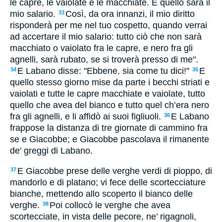
le capre, le vaiolate e le macchiate. E quello sarà il
mio salario.
Così, da ora innanzi, il mio diritto
33
risponderà per me nel tuo cospetto, quando verrai
ad accertare il mio salario: tutto ciò che non sarà
macchiato o vaiolato fra le capre, e nero fra gli
agnelli, sarà rubato, se si troverà presso di me".
E Labano disse: "Ebbene, sia come tu dici!"
E
34
35
quello stesso giorno mise da parte i becchi striati e
vaiolati e tutte le capre macchiate e vaiolate, tutto
quello che avea del bianco e tutto quel ch’era nero
fra gli agnelli, e li affidò ai suoi figliuoli.
E Labano
36
frappose la distanza di tre giornate di cammino fra
se e Giacobbe; e Giacobbe pascolava il rimanente
de’ greggi di Labano.
E Giacobbe prese delle verghe verdi di pioppo, di
37
mandorlo e di platano; vi fece delle scortecciature
bianche, mettendo allo scoperto il bianco delle
verghe.
Poi collocò le verghe che avea
38
scortecciate, in vista delle pecore, ne’ rigagnoli,