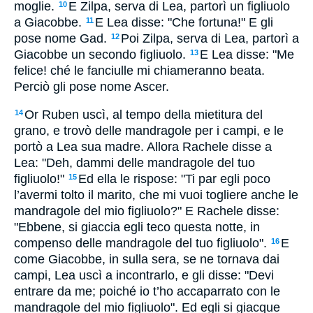
moglie.
E Zilpa, serva di Lea, partorì un figliuolo
10
a Giacobbe.
E Lea disse: "Che fortuna!" E gli
11
pose nome Gad.
Poi Zilpa, serva di Lea, partorì a
12
Giacobbe un secondo figliuolo.
E Lea disse: "Me
13
felice! ché le fanciulle mi chiameranno beata.
Perciò gli pose nome Ascer.
Or Ruben uscì, al tempo della mietitura del
14
grano, e trovò delle mandragole per i campi, e le
portò a Lea sua madre. Allora Rachele disse a
Lea: "Deh, dammi delle mandragole del tuo
figliuolo!"
Ed ella le rispose: "Ti par egli poco
15
l’avermi tolto il marito, che mi vuoi togliere anche le
mandragole del mio figliuolo?" E Rachele disse:
"Ebbene, si giaccia egli teco questa notte, in
compenso delle mandragole del tuo figliuolo".
E
16
come Giacobbe, in sulla sera, se ne tornava dai
campi, Lea uscì a incontrarlo, e gli disse: "Devi
entrare da me; poiché io t’ho accaparrato con le
mandragole del mio figliuolo". Ed egli si giacque