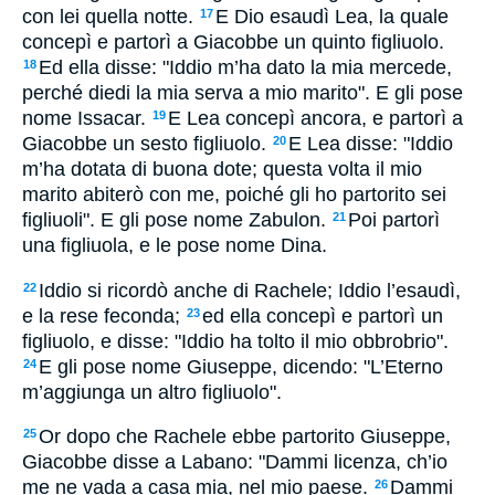
con lei quella notte.
E Dio esaudì Lea, la quale
17
concepì e partorì a Giacobbe un quinto figliuolo.
Ed ella disse: "Iddio m’ha dato la mia mercede,
18
perché diedi la mia serva a mio marito". E gli pose
nome Issacar.
E Lea concepì ancora, e partorì a
19
Giacobbe un sesto figliuolo.
E Lea disse: "Iddio
20
m’ha dotata di buona dote; questa volta il mio
marito abiterò con me, poiché gli ho partorito sei
figliuoli". E gli pose nome Zabulon.
Poi partorì
21
una figliuola, e le pose nome Dina.
Iddio si ricordò anche di Rachele; Iddio l’esaudì,
22
e la rese feconda;
ed ella concepì e partorì un
23
figliuolo, e disse: "Iddio ha tolto il mio obbrobrio".
E gli pose nome Giuseppe, dicendo: "L’Eterno
24
m’aggiunga un altro figliuolo".
Or dopo che Rachele ebbe partorito Giuseppe,
25
Giacobbe disse a Labano: "Dammi licenza, ch’io
me ne vada a casa mia, nel mio paese.
Dammi
26