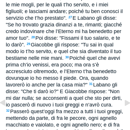
le mie mogli, per le quali t’ho servito, e i miei
figliuoli; e lasciami andare; poiché tu ben conosci il
servizio che t’ho prestato".
E Labano gli disse:
27
"Se ho trovato grazia dinanzi a te, rimanti; giacché
credo indovinare che l’Eterno mi ha benedetto per
amor tuo".
Poi disse: "Fissami il tuo salario, e te
28
lo darò".
Giacobbe gli rispose: "Tu sai in qual
29
modo io t’ho servito, e quel che sia diventato il tuo
bestiame nelle mie mani.
Poiché quel che avevi
30
prima ch’io venissi, era poco; ma ora s’è
accresciuto oltremodo, e l’Eterno t’ha benedetto
dovunque io ho messo il piede. Ora, quando
lavorerò io anche per la casa mia?"
Labano gli
31
disse: "Che ti darò io?" E Giacobbe rispose: "Non
mi dar nulla; se acconsenti a quel che sto per dirti,
io pascerò di nuovo i tuoi greggi e n’avrò cura.
Passerò quest’oggi fra mezzo a tutti i tuoi greggi,
32
mettendo da parte, di fra le pecore, ogni agnello
macchiato e vaiolato, e ogni agnello nero; e di fra