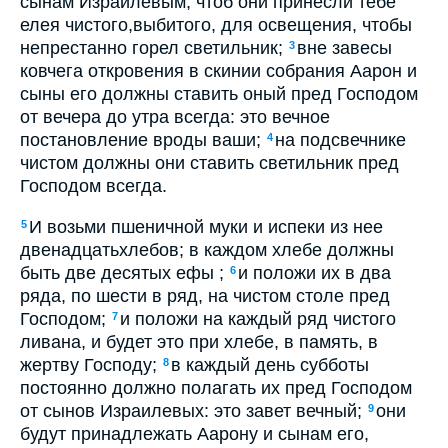
сынам Израилевым, чтоб они принесли тебе
елея чистого,выбитого, для освещения, чтобы
непрестанно горел светильник;
вне завесы
3
ковчега откровения в скинии собрания Аарон и
сыны его должны ставить оный пред Господом
от вечера до утра всегда: это вечное
постановление вроды ваши;
на подсвечнике
4
чистом должны они ставить светильник пред
Господом всегда.
И возьми пшеничной муки и испеки из нее
5
двенадцатьхлебов; в каждом хлебе должны
быть две десятых ефы ;
и положи их в два
6
ряда, по шести в ряд, на чистом столе пред
Господом;
и положи на каждый ряд чистого
7
ливана, и будет это при хлебе, в память, в
жертву Господу;
в каждый день субботы
8
постоянно должно полагать их пред Господом
от сынов Израилевых: это завет вечный;
они
9
будут принадлежать Аарону и сынам его,