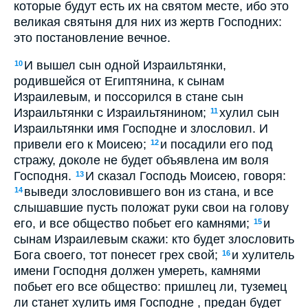
которые будут есть их на святом месте, ибо это
великая святыня для них из жертв Господних:
это постановление вечное.
И вышел сын одной Израильтянки,
10
родившейся от Египтянина, к сынам
Израилевым, и поссорился в стане сын
Израильтянки с Израильтянином;
хулил сын
11
Израильтянки имя Господне и злословил. И
привели его к Моисею;
и посадили его под
12
стражу, доколе не будет объявлена им воля
Господня.
И сказал Господь Моисею, говоря:
13
выведи злословившего вон из стана, и все
14
слышавшие пусть положат руки свои на голову
его, и все общество побьет его камнями;
и
15
сынам Израилевым скажи: кто будет злословить
Бога своего, тот понесет грех свой;
и хулитель
16
имени Господня должен умереть, камнями
побьет его все общество: пришлец ли, туземец
ли станет хулить имя Господне , предан будет