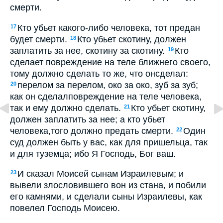
смерти.
Кто убьет какого-либо человека, тот предан
17
будет смерти.
Кто убьет скотину, должен
18
заплатить за нее, скотину за скотину.
Кто
19
сделает повреждение на теле ближнего своего,
тому должно сделать то же, что онсделал:
перелом за перелом, око за око, зуб за зуб;
20
как он сделалповреждение на теле человека,
так и ему должно сделать.
Кто убьет скотину,
21
должен заплатить за нее; а кто убьет
человека,того должно предать смерти.
Один
22
суд должен быть у вас, как для пришельца, так
и для туземца; ибо Я Господь, Бог ваш.
И сказал Моисей сынам Израилевым; и
23
вывели злословившего вон из стана, и побили
его камнями, и сделали сыны Израилевы, как
повелел Господь Моисею.