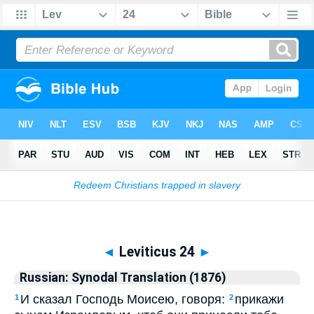
Biblia
>
Russian: Synodal Translation (1876)
> Leviticus 24
◄
Leviticus 24
►
Russian: Synodal Translation (1876)
И сказал Господь Моисею, говоря:
прикажи
1
2