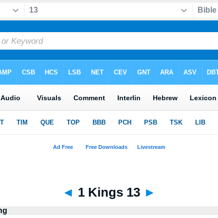
◄
1 Kings 13
►
ng