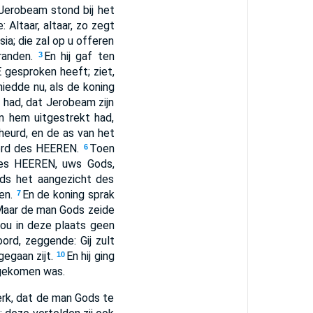
Jerobeam stond bij het
 Altaar, altaar, zo zegt
ia; die zal op u offeren
randen.
En hij gaf ten
3
gesproken heeft; ziet,
iedde nu, als de koning
 had, dat Jerobeam zijn
en hem uitgestrekt had,
heurd, en de as van het
oord des HEEREN.
Toen
6
des HEEREN, uws Gods,
ods het aangezicht des
ren.
En de koning sprak
7
aar de man Gods zeide
 zou in deze plaats geen
rd, zeggende: Gij zult
gegaan zijt.
En hij ging
10
 gekomen was.
erk, dat de man Gods te