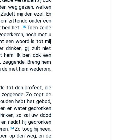
 deze vertelden zij ook
 den weg gezien, welken
 Zadelt mij den ezel. En
 hem zittende onder een
Ik ben het.
Toen zeide
15
 wederkeren, noch met u
t een woord is tot mij
drinken; gij zult niet
ot hem: Ik ben ook een
N, zeggende: Breng hem
eerde met hem wederom,
de tot den profeet, die
s, zeggende: Zo zegt de
houden hebt het gebod,
ten en water gedronken
drinken; zo zal uw dood
 en nadat hij gedronken
eren.
Zo toog hij heen,
24
rpen op den weg, en de