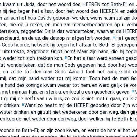
s kwam uit Juda, door het woord des HEEREN tot Beth-El; en 
n hij riep tegen het altaar, door het woord des HEEREN, en zeide:
 zal aan het huis Davids geboren worden, wiens naam zal zijn Jos
gten, die op u roken, en men zal mensenbeenderen op u verb
erteken, zeggende: Dit is dat wonderteken, waarvan de HEERE 
escheurd, en de as, die daarop is, afgestort worden.
Het gesch
4
Gods hoorde, hetwelk hij tegen het altaar te Beth-El geroepen
 uitstrekte, zeggende: Grijpt hem! Maar zijn hand, die hij teg
et weder tot zich trekken kon.
En het altaar werd vaneen gesc
5
r dat wonderteken, dat de man Gods gegeven had, door het w
, en zeide tot den man Gods: Aanbid toch het aangezicht 
or mij, dat mijn hand weder tot mij kome! Toen bad de man G
de hand des konings kwam weder tot hem, en werd gelijk te vo
et mij naar huis, en sterk u, en ik zal u een geschenk geven.
M
8
t gij mij de helft van uw huis, zo zou ik niet met u gaan, en ik
r drinken.
Want zo heeft mij de HEERE geboden door Zijn woo
9
ater drinken; en gij zult niet wederkeren door den weg, dien gij 
en keerde niet weder door den weg, door welken hij te Beth-El
oonde te Beth-El; en zijn zoon kwam, en vertelde hem al het w