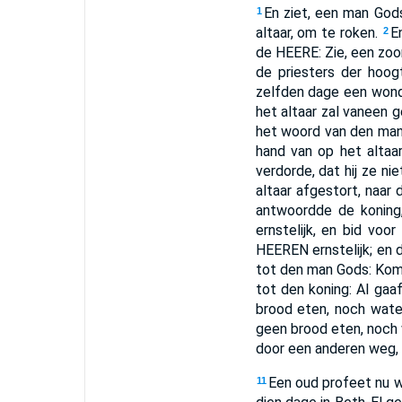
En ziet, een man God
1
altaar, om te roken.
E
2
de HEERE: Zie, een zoon
de priesters der hoo
zelfden dage een wond
het altaar zal vaneen g
het woord van den man 
hand van op het altaar
verdorde, dat hij ze ni
altaar afgestort, naa
antwoordde de koning
ernstelijk, en bid vo
HEEREN ernstelijk; en 
tot den man Gods: Kom m
tot den koning: Al gaaf
brood eten, noch wate
geen brood eten, noch w
door een anderen weg, 
Een oud profeet nu w
11