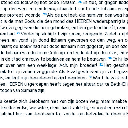
k stond de leeuw bij het dode lichaam.
En ziet, er gingen lied
25
op den weg, en den leeuw, staande bij het dode lichaam; en z
 oude profeet woonde.
Als de profeet, die hem van den weg ha
26
 Het is de man Gods, die den mond des HEEREN wederspannig is
w overgegeven die hem gebroken, en hem gedood heeft, naar
ken had.
Verder sprak hij tot zijn zonen, zeggende: Zadelt mij 
27
heen, en vond zijn dood lichaam geworpen op den weg, en d
ichaam; de leeuw had het dode lichaam niet gegeten, en den eze
de lichaam van den man Gods op, en legde dat op den ezel, en 
in de stad om rouw te bedrijven en hem te begraven.
En hij l
30
kten over hem een weeklage: Ach, mijn broeder!
Het geschie
31
rak tot zijn zonen, zeggende: Als ik zal gestorven zijn, zo begraaf
, en legt mijn beenderen bij zijn beenderen.
Want de zaak zal 
32
des HEEREN uitgeroepen heeft tegen het altaar, dat te Beth-El i
steden van Samaria zijn.
s keerde zich Jerobeam niet van zijn bozen weg; maar maakte
en des volks; wie wilde, diens hand vulde hij, en werd een van d
zaak het huis van Jerobeam tot zonde, om hetzelve te doen af