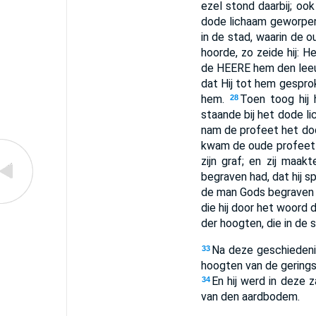
ezel stond daarbij; oo
dode lichaam geworpen 
in de stad, waarin de
hoorde, zo zeide hij:
de HEERE hem den leeu
dat Hij tot hem gespro
hem.
Toen toog hij 
28
staande bij het dode l
nam de profeet het do
kwam de oude profeet 
zijn graf; en zij maa
begraven had, dat hij sp
de man Gods begraven is
die hij door het woord 
der hoogten, die in de 
Na deze geschiedeni
33
hoogten van de geringst
En hij werd in deze 
34
van den aardbodem.