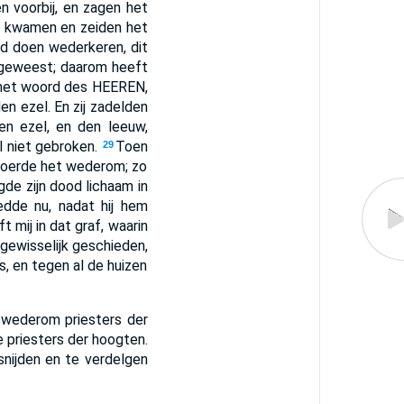
en voorbij, en zagen het
ij kwamen en zeiden het
d doen wederkeren, dit
 geweest; daarom heeft
 het woord des HEEREN,
den ezel. En zij zadelden
en ezel, en den leeuw,
l niet gebroken.
Toen
29
voerde het wederom; zo
egde zijn dood lichaam in
dde nu, nadat hij hem
t mij in dat graf, waarin
gewisselijk geschieden,
s, en tegen al de huizen
 wederom priesters der
e priesters der hoogten.
snijden en te verdelgen