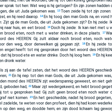
edaan had, met de woorden, die hij tot den koning gesproken had;
er sprak tot hen: Wat weg is hij getogen? En zijn zonen hadden
gen, die uit Juda gekomen was.
Toen zeide hij tot zijn zonen:
13
el, en hij reed daarop.
En hij toog den man Gods na, en vond
14
m: Zijt gij de man Gods, die uit Juda gekomen zijt? En hij zeide: 
ij naar huis, en eet brood.
Doch hij zeide: Ik kan niet met u
16
en brood eten, noch met u water drinken, in deze plaats.
Wan
17
rd des HEEREN: Gij zult aldaar noch brood eten, noch water 
or den weg, door denwelken gij gegaan zijt.
En hij zeide t
18
en een engel heeft tot mij gesproken door het woord des HEERE
 dat hij brood ete en water drinke. Doch hij loog hem.
En hij k
19
 en dronk water.
ls zij aan de tafel zaten, dat het woord des HEEREN geschied
eren;
En hij riep tot den man Gods, die uit Juda gekomen wa
21
 den mond des HEEREN zijt wederspannig geweest, en niet ge
d, geboden had,
Maar zijt wedergekeerd, en hebt brood gege
22
ij tot u gesproken had: Gij zult geen brood eten noch water 
graf niet komen.
En het geschiedde, nadat hij brood gegeten,
23
el zadelde, te weten voor den profeet, dien hij had koen wederk
 op den weg, en doodde hem; en zijn dood lichaam lag gewo