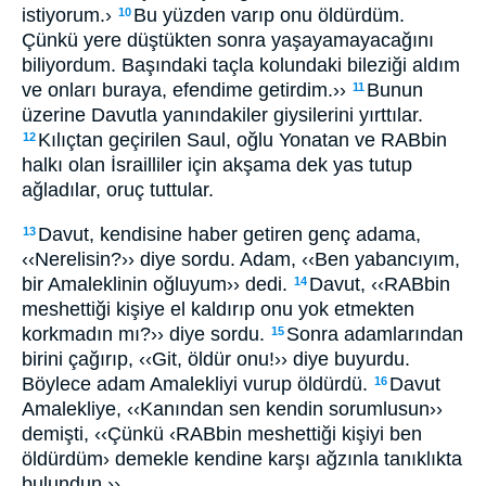
istiyorum.›
Bu yüzden varıp onu öldürdüm.
10
Çünkü yere düştükten sonra yaşayamayacağını
biliyordum. Başındaki taçla kolundaki bileziği aldım
ve onları buraya, efendime getirdim.››
Bunun
11
üzerine Davutla yanındakiler giysilerini yırttılar.
Kılıçtan geçirilen Saul, oğlu Yonatan ve RABbin
12
halkı olan İsrailliler için akşama dek yas tutup
ağladılar, oruç tuttular.
Davut, kendisine haber getiren genç adama,
13
‹‹Nerelisin?›› diye sordu. Adam, ‹‹Ben yabancıyım,
bir Amaleklinin oğluyum›› dedi.
Davut, ‹‹RABbin
14
meshettiği kişiye el kaldırıp onu yok etmekten
korkmadın mı?›› diye sordu.
Sonra adamlarından
15
birini çağırıp, ‹‹Git, öldür onu!›› diye buyurdu.
Böylece adam Amalekliyi vurup öldürdü.
Davut
16
Amalekliye, ‹‹Kanından sen kendin sorumlusun››
demişti, ‹‹Çünkü ‹RABbin meshettiği kişiyi ben
öldürdüm› demekle kendine karşı ağzınla tanıklıkta
bulundun.››