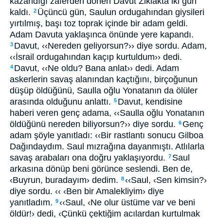
kazandığı zaferden dönen Davut Ziklakta iki gün
kaldı.
Üçüncü gün, Saulun ordugahından giysileri
2
yırtılmış, başı toz toprak içinde bir adam geldi.
Adam Davuta yaklaşınca önünde yere kapandı.
Davut, ‹‹Nereden geliyorsun?›› diye sordu. Adam,
3
‹‹İsrail ordugahından kaçıp kurtuldum›› dedi.
Davut, ‹‹Ne oldu? Bana anlat›› dedi. Adam
4
askerlerin savaş alanından kaçtığını, birçoğunun
düşüp öldüğünü, Saulla oğlu Yonatanın da ölüler
arasında olduğunu anlattı.
Davut, kendisine
5
haberi veren genç adama, ‹‹Saulla oğlu Yonatanın
öldüğünü nereden biliyorsun?›› diye sordu.
Genç
6
adam şöyle yanıtladı: ‹‹Bir rastlantı sonucu Gilboa
Dağındaydım. Saul mızrağına dayanmıştı. Atlılarla
savaş arabaları ona doğru yaklaşıyordu.
Saul
7
arkasına dönüp beni görünce seslendi. Ben de,
‹Buyrun, buradayım› dedim.
‹‹Saul, ‹Sen kimsin?›
8
diye sordu. ‹‹ ‹Ben bir Amalekliyim› diye
yanıtladım.
‹‹Saul, ‹Ne olur üstüme var ve beni
9
öldür!› dedi, ‹Çünkü çektiğim acılardan kurtulmak