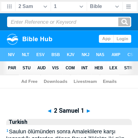
Biblia
>
Turkish
> 2 Samuel 1
◄
2 Samuel 1
►
Turkish
Saulun ölümünden sonra Amaleklilere karşı
1