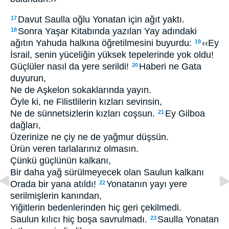
Davut Saulla oğlu Yonatan için ağıt yaktı.
17
Sonra Yaşar Kitabında yazılan Yay adındaki
18
ağıtın Yahuda halkına öğretilmesini buyurdu:
‹‹Ey
19
İsrail, senin yüceliğin yüksek tepelerinde yok oldu!
Güçlüler nasıl da yere serildi!
Haberi ne Gata
20
duyurun,
Ne de Aşkelon sokaklarında yayın.
Öyle ki, ne Filistlilerin kızları sevinsin,
Ne de sünnetsizlerin kızları coşsun.
Ey Gilboa
21
dağları,
Üzerinize ne çiy ne de yağmur düşsün.
Ürün veren tarlalarınız olmasın.
Çünkü güçlünün kalkanı,
Bir daha yağ sürülmeyecek olan Saulun kalkanı
Orada bir yana atıldı!
Yonatanın yayı yere
22
serilmişlerin kanından,
Yiğitlerin bedenlerinden hiç geri çekilmedi.
Saulun kılıcı hiç boşa savrulmadı.
Saulla Yonatan
23