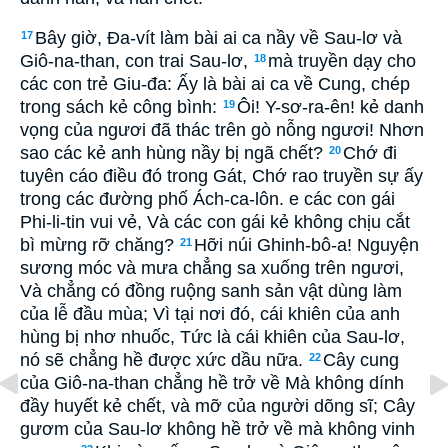
Bây giờ, Ða-vít làm bài ai ca nầy về Sau-lơ và
17
Giô-na-than, con trai Sau-lơ,
mà truyền dạy cho
18
các con trẻ Giu-đa: Ấy là bài ai ca về Cung, chép
trong sách kẻ công bình:
Ôi! Y-sơ-ra-ên! kẻ danh
19
vọng của ngươi đã thác trên gò nỗng ngươi! Nhơn
sao các kẻ anh hùng nầy bị ngã chết?
Chớ đi
20
tuyên cáo điều đó trong Gát, Chớ rao truyền sự ấy
trong các đường phố Ách-ca-lôn. e các con gái
Phi-li-tin vui vẻ, Và các con gái kẻ không chịu cắt
bì mừng rỡ chăng?
Hỡi núi Ghinh-bô-a! Nguyện
21
sương móc và mưa chẳng sa xuống trên ngươi,
Và chẳng có đồng ruộng sanh sản vật dùng làm
của lễ đầu mùa; Vì tại nơi đó, cái khiên của anh
hùng bị nhơ nhuốc, Tức là cái khiên của Sau-lơ,
nó sẽ chẳng hề được xức dầu nữa.
Cây cung
22
của Giô-na-than chẳng hề trở về Mà không dính
đầy huyết kẻ chết, và mỡ của người dõng sĩ; Cây
gươm của Sau-lơ không hề trở về mà không vinh