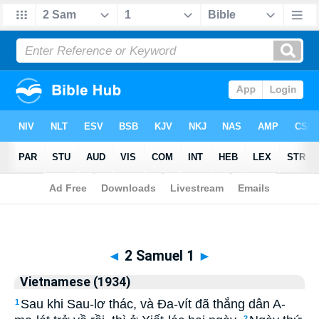
Biblia
>
Vietnamese (1934)
> 2 Samuel 1
◄
2 Samuel 1
►
Vietnamese (1934)
Sau khi Sau-lơ thác, và Ða-vít đã thắng dân A-
1
2