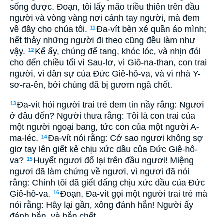
sống được. Ðoạn, tôi lấy mão triều thiên trên đầu
người và vòng vàng nơi cánh tay người, mà đem
về đây cho chúa tôi.
Ða-vít bèn xé quần áo mình;
11
hết thảy những người đi theo cũng đều làm như
vậy.
Kế ấy, chúng để tang, khóc lóc, và nhịn đói
12
cho đến chiều tối vì Sau-lơ, vì Giô-na-than, con trai
người, vì dân sự của Ðức Giê-hô-va, và vì nhà Y-
sơ-ra-ên, bởi chúng đã bị gươm ngã chết.
Ða-vít hỏi người trai trẻ đem tin nầy rằng: Ngươi
13
ở đâu đến? Người thưa rằng: Tôi là con trai của
một người ngoại bang, tức con của một người A-
ma-léc.
Ða-vít nói rằng: Cớ sao ngươi không sợ
14
giơ tay lên giết kẻ chịu xức dầu của Ðức Giê-hô-
va?
Huyết ngươi đổ lại trên đầu ngươi! Miệng
15
ngươi đã làm chứng về ngươi, vì ngươi đã nói
rằng: Chính tôi đã giết đấng chịu xức dầu của Ðức
Giê-hô-va.
Ðoạn, Ða-vít gọi một người trai trẻ mà
16
nói rằng: Hãy lại gần, xông đánh hắn! Người ấy
đánh hắn, và hắn chết.