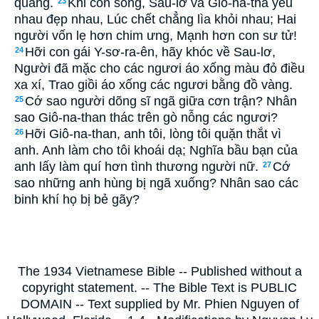
quang.
Khi còn sống, Sau-lơ và Giô-na-tha yêu
23
nhau đẹp nhau, Lúc chết chẳng lìa khỏi nhau; Hai
người vốn lẹ hơn chim ưng, Mạnh hơn con sư tử!
Hỡi con gái Y-sơ-ra-ên, hãy khóc về Sau-lơ,
24
Người đã mặc cho các ngươi áo xống màu đỏ điều
xa xí, Trao giồi áo xống các ngươi bằng đồ vàng.
Cớ sao người dõng sĩ ngã giữa cơn trận? Nhân
25
sao Giô-na-than thác trên gò nỗng các ngươi?
Hỡi Giô-na-than, anh tôi, lòng tôi quặn thắt vì
26
anh. Anh làm cho tôi khoái dạ; Nghĩa bầu bạn của
anh lấy làm quí hơn tình thương người nữ.
Cớ
27
sao những anh hùng bị ngã xuống? Nhân sao các
binh khí họ bị bẻ gãy?
The 1934 Vietnamese Bible -- Published without a
copyright statement. -- The Bible Text is PUBLIC
DOMAIN -- Text supplied by Mr. Phien Nguyen of