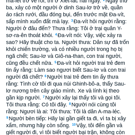
ma-lét trở về rồi, thì ở Xiết-lác hai ngày.
Ngày thứ
ba, xảy có một người ở dinh Sau-lơ trở về, quần
áo rách rưới, đầu đóng bụi, đến trước mặt Ða-vít,
sấp mình xuốn đất mà lạy.
Ða-vít hỏi người rằng:
3
Người ở đâu đến? Thưa rằng: Tôi ở trại quân Y-
sơ-ra-ên thoát khỏi.
Ða-vít nói: Vậy, việc xảy ra
4
sao? Hãy thuật cho ta. Người thưa: Dân sự đã trốn
khỏi chiến trường, và có nhiều người trong họ bị
ngã chết; Sau-lơ và Giô-na-than, con trai người,
cũng đều chết nữa.
Ða-vít hỏi người trai trẻ đem
5
tin ấy rằng: Làm sao ngươi biết Sau-lơ và con trai
người đã chết?
Người trai trẻ đem tin ấy thưa
6
rằng: Tình cờ tôi đi qua núi Ghinh-bô-a, thấy Sau-
lơ nương trên cây giáo mình. Xe và lính kị theo
gần kịp người.
Người xây lại thấy tôi và gọi tôi.
7
Tôi thưa rằng: Có tôi đây.
Người nói cùng tôi
8
rằng: Ngươi là ai: Tôi thưa: Tôi là dân A-ma-léc.
Người bèn tiếp: Hãy lại gần giết ta đi, vì ta bị xây
9
xẩm, nhưng hãy còn sống.
Vậy, tôi đến gần và
10
giết người đi, vì tôi biết người bại trận, không còn