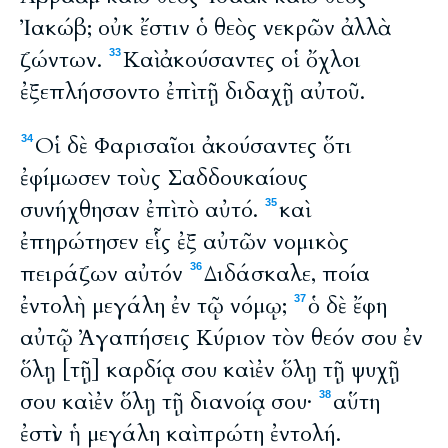
Ἰακώβ; οὐκ ἔστιν ὁ θεὸς νεκρῶν ἀλλὰ
ζώντων.
Καὶ ἀκούσαντες οἱ ὄχλοι
33
ἐξεπλήσσοντο ἐπὶ τῇ διδαχῇ αὐτοῦ.
Οἱ δὲ Φαρισαῖοι ἀκούσαντες ὅτι
34
ἐφίμωσεν τοὺς Σαδδουκαίους
συνήχθησαν ἐπὶ τὸ αὐτό.
καὶ
35
ἐπηρώτησεν εἷς ἐξ αὐτῶν νομικὸς
πειράζων αὐτόν
Διδάσκαλε, ποία
36
ἐντολὴ μεγάλη ἐν τῷ νόμῳ;
ὁ δὲ ἔφη
37
αὐτῷ Ἀγαπήσεις Κύριον τὸν θεόν σου ἐν
ὅλῃ [τῇ] καρδίᾳ σου καὶ ἐν ὅλῃ τῇ ψυχῇ
σου καὶ ἐν ὅλῃ τῇ διανοίᾳ σου·
αὕτη
38
ἐστὶν ἡ μεγάλη καὶ πρώτη ἐντολή.