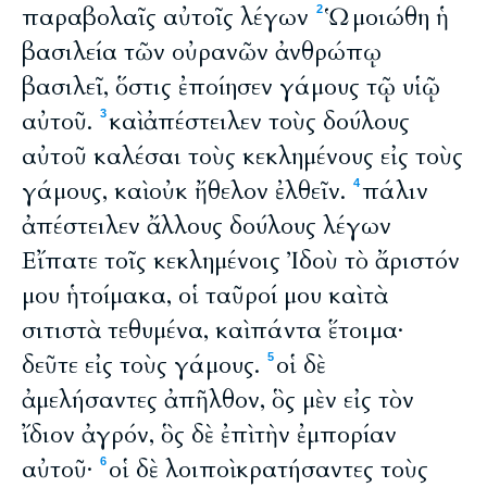
παραβολαῖς αὐτοῖς λέγων
Ὡμοιώθη ἡ
2
βασιλεία τῶν οὐρανῶν ἀνθρώπῳ
βασιλεῖ, ὅστις ἐποίησεν γάμους τῷ υἱῷ
αὐτοῦ.
καὶ ἀπέστειλεν τοὺς δούλους
3
αὐτοῦ καλέσαι τοὺς κεκλημένους εἰς τοὺς
γάμους, καὶ οὐκ ἤθελον ἐλθεῖν.
πάλιν
4
ἀπέστειλεν ἄλλους δούλους λέγων
Εἴπατε τοῖς κεκλημένοις Ἰδοὺ τὸ ἄριστόν
μου ἡτοίμακα, οἱ ταῦροί μου καὶ τὰ
σιτιστὰ τεθυμένα, καὶ πάντα ἕτοιμα·
δεῦτε εἰς τοὺς γάμους.
οἱ δὲ
5
ἀμελήσαντες ἀπῆλθον, ὃς μὲν εἰς τὸν
ἴδιον ἀγρόν, ὃς δὲ ἐπὶ τὴν ἐμπορίαν
αὐτοῦ·
οἱ δὲ λοιποὶ κρατήσαντες τοὺς
6