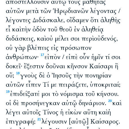
ἀποστέλλουσιν αὐτῷ τοὺς μαθητὰς
αὐτῶν μετὰ τῶν Ἡρῳδιανῶν λέγοντας /
λέγοντες Διδάσκαλε, οἴδαμεν ὅτι ἀληθὴς
εἶ καὶ τὴν ὁδὸν τοῦ θεοῦ ἐν ἀληθείᾳ
διδάσκεις, καὶ οὐ μέλει σοι περὶ οὐδενός,
οὐ γὰρ βλέπεις εἰς πρόσωπον
ἀνθρώπων·
εἰπὸν / εἰπὲ οὖν ἡμῖν τί σοι
17
δοκεῖ· ἔξεστιν δοῦναι κῆνσον Καίσαρι ἢ
οὔ;
γνοὺς δὲ ὁ Ἰησοῦς τὴν πονηρίαν
18
αὐτῶν εἶπεν Τί με πειράζετε, ὑποκριταί;
ἐπιδείξατέ μοι τὸ νόμισμα τοῦ κήνσου.
19
οἱ δὲ προσήνεγκαν αὐτῷ δηνάριον.
καὶ
20
λέγει αὐτοῖς Τίνος ἡ εἰκὼν αὕτη καὶ ἡ
ἐπιγραφή;
λέγουσιν [αὐτῷ] Καίσαρος.
21