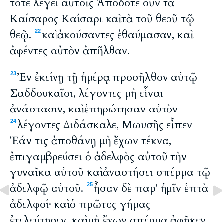
τότε λέγει αὐτοῖς Ἀπόδοτε οὖν τὰ
Καίσαρος Καίσαρι καὶ τὰ τοῦ θεοῦ τῷ
θεῷ.
καὶ ἀκούσαντες ἐθαύμασαν, καὶ
22
ἀφέντες αὐτὸν ἀπῆλθαν.
Ἐν ἐκείνῃ τῇ ἡμέρᾳ προσῆλθον αὐτῷ
23
Σαδδουκαῖοι, λέγοντες μὴ εἶναι
ἀνάστασιν, καὶ ἐπηρώτησαν αὐτὸν
λέγοντες Διδάσκαλε, Μωυσῆς εἶπεν
24
Ἐάν τις ἀποθάνῃ μὴ ἔχων τέκνα,
ἐπιγαμβρεύσει ὁ ἀδελφὸς αὐτοῦ τὴν
γυναῖκα αὐτοῦ καὶ ἀναστήσει σπέρμα τῷ
ἀδελφῷ αὐτοῦ.
ἦσαν δὲ παρ' ἡμῖν ἑπτὰ
25
ἀδελφοί· καὶ ὁ πρῶτος γήμας
ἐτελεύτησεν, καὶ μὴ ἔχων σπέρμα ἀφῆκεν