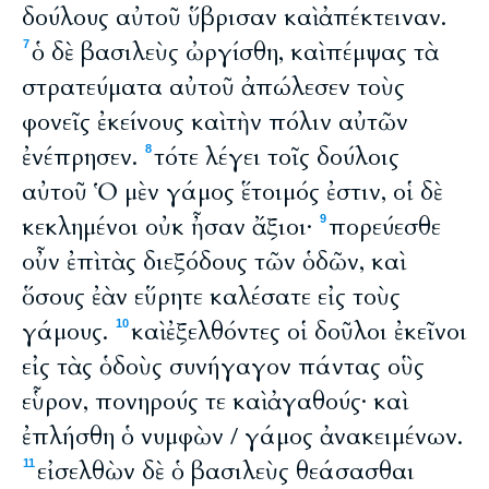
δούλους αὐτοῦ ὕβρισαν καὶ ἀπέκτειναν.
ὁ δὲ βασιλεὺς ὠργίσθη, καὶ πέμψας τὰ
7
στρατεύματα αὐτοῦ ἀπώλεσεν τοὺς
φονεῖς ἐκείνους καὶ τὴν πόλιν αὐτῶν
ἐνέπρησεν.
τότε λέγει τοῖς δούλοις
8
αὐτοῦ Ὁ μὲν γάμος ἕτοιμός ἐστιν, οἱ δὲ
κεκλημένοι οὐκ ἦσαν ἄξιοι·
πορεύεσθε
9
οὖν ἐπὶ τὰς διεξόδους τῶν ὁδῶν, καὶ
ὅσους ἐὰν εὕρητε καλέσατε εἰς τοὺς
γάμους.
καὶ ἐξελθόντες οἱ δοῦλοι ἐκεῖνοι
10
εἰς τὰς ὁδοὺς συνήγαγον πάντας οὓς
εὗρον, πονηρούς τε καὶ ἀγαθούς· καὶ
ἐπλήσθη ὁ νυμφὼν / γάμος ἀνακειμένων.
εἰσελθὼν δὲ ὁ βασιλεὺς θεάσασθαι
11