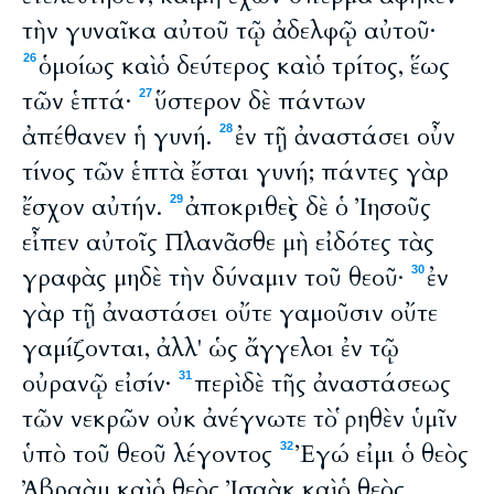
τὴν γυναῖκα αὐτοῦ τῷ ἀδελφῷ αὐτοῦ·
ὁμοίως καὶ ὁ δεύτερος καὶ ὁ τρίτος, ἕως
26
τῶν ἑπτά·
ὕστερον δὲ πάντων
27
ἀπέθανεν ἡ γυνή.
ἐν τῇ ἀναστάσει οὖν
28
τίνος τῶν ἑπτὰ ἔσται γυνή; πάντες γὰρ
ἔσχον αὐτήν.
ἀποκριθεὶς δὲ ὁ Ἰησοῦς
29
εἶπεν αὐτοῖς Πλανᾶσθε μὴ εἰδότες τὰς
γραφὰς μηδὲ τὴν δύναμιν τοῦ θεοῦ·
ἐν
30
γὰρ τῇ ἀναστάσει οὔτε γαμοῦσιν οὔτε
γαμίζονται, ἀλλ' ὡς ἄγγελοι ἐν τῷ
οὐρανῷ εἰσίν·
περὶ δὲ τῆς ἀναστάσεως
31
τῶν νεκρῶν οὐκ ἀνέγνωτε τὸ ῥηθὲν ὑμῖν
ὑπὸ τοῦ θεοῦ λέγοντος
Ἐγώ εἰμι ὁ θεὸς
32
Ἀβραὰμ καὶ ὁ θεὸς Ἰσαὰκ καὶ ὁ θεὸς