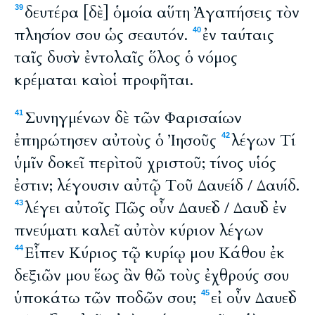
δευτέρα [δὲ] ὁμοία αὕτη Ἀγαπήσεις τὸν
39
πλησίον σου ὡς σεαυτόν.
ἐν ταύταις
40
ταῖς δυσὶν ἐντολαῖς ὅλος ὁ νόμος
κρέμαται καὶ οἱ προφῆται.
Συνηγμένων δὲ τῶν Φαρισαίων
41
ἐπηρώτησεν αὐτοὺς ὁ Ἰησοῦς
λέγων Τί
42
ὑμῖν δοκεῖ περὶ τοῦ χριστοῦ; τίνος υἱός
ἐστιν; λέγουσιν αὐτῷ Τοῦ Δαυείδ / Δαυίδ.
λέγει αὐτοῖς Πῶς οὖν Δαυεὶδ / Δαυὶδ ἐν
43
πνεύματι καλεῖ αὐτὸν κύριον λέγων
Εἶπεν Κύριος τῷ κυρίῳ μου Κάθου ἐκ
44
δεξιῶν μου ἕως ἂν θῶ τοὺς ἐχθρούς σου
ὑποκάτω τῶν ποδῶν σου;
εἰ οὖν Δαυεὶδ
45