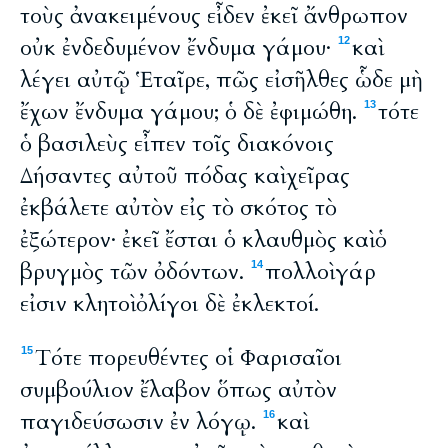
τοὺς ἀνακειμένους εἶδεν ἐκεῖ ἄνθρωπον
οὐκ ἐνδεδυμένον ἔνδυμα γάμου·
καὶ
12
λέγει αὐτῷ Ἑταῖρε, πῶς εἰσῆλθες ὧδε μὴ
ἔχων ἔνδυμα γάμου; ὁ δὲ ἐφιμώθη.
τότε
13
ὁ βασιλεὺς εἶπεν τοῖς διακόνοις
Δήσαντες αὐτοῦ πόδας καὶ χεῖρας
ἐκβάλετε αὐτὸν εἰς τὸ σκότος τὸ
ἐξώτερον· ἐκεῖ ἔσται ὁ κλαυθμὸς καὶ ὁ
βρυγμὸς τῶν ὀδόντων.
πολλοὶ γάρ
14
εἰσιν κλητοὶ ὀλίγοι δὲ ἐκλεκτοί.
Τότε πορευθέντες οἱ Φαρισαῖοι
15
συμβούλιον ἔλαβον ὅπως αὐτὸν
παγιδεύσωσιν ἐν λόγῳ.
καὶ
16