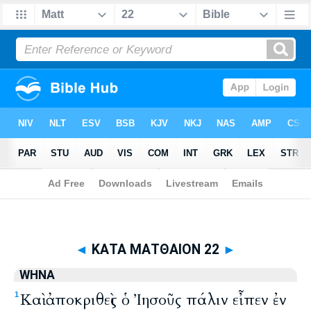
Biblia
>
WHNA
> ΚΑΤΑ ΜΑΤΘΑΙΟΝ 22
◄
ΚΑΤΑ ΜΑΤΘΑΙΟΝ 22
►
WHNA
Καὶ ἀποκριθεὶς ὁ Ἰησοῦς πάλιν εἶπεν ἐν
1