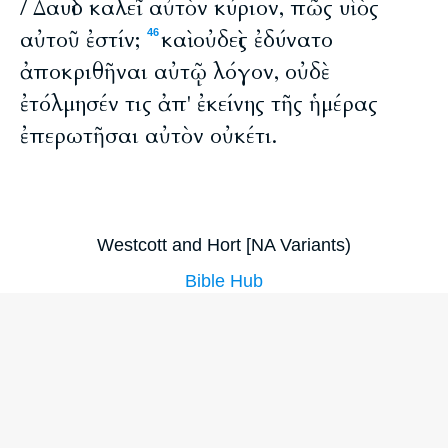
/ Δαυὶδ καλεῖ αὐτὸν κύριον, πῶς υἱὸς
αὐτοῦ ἐστίν;
καὶ οὐδεὶς ἐδύνατο
46
ἀποκριθῆναι αὐτῷ λόγον, οὐδὲ
ἐτόλμησέν τις ἀπ' ἐκείνης τῆς ἡμέρας
ἐπερωτῆσαι αὐτὸν οὐκέτι.
Westcott and Hort [NA Variants)
Bible Hub