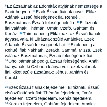
Ez Ézsaúnak az Edomiták atyjának nemzetsége a
9
Széir hegyen.
Ezek Ézsaú fiainak nevei: Elifáz,
10
Adának Ézsaú feleségének fia. Rehuél,
Boszmáthnak Ézsaú feleségének fia.
Elifáznak
11
fiai valának: Thémán, Omár, Czefó, Gahtám és
Kenáz.
Thimna pedig Elifáznak, az Ézsaú fiának
12
ágyasa vala, ki Elifáznak szûlé Amáleket. Ezek
Adának, Ézsaú feleségének fiai.
Ezek pedig a
13
Rehuél fiai: Nakhath, Zerakh, Sammá, Mizzá. Ezek
valának Boszmáthnak, Ézsaú feleségének fiai.
Oholibámának pedig, Ézsaú feleségének, Anáh
14
leányának, ki Czibhón leánya volt, ezek valának
fiai, kiket szûle Ézsaúnak: Jéhus, Jahlám és
Korakh.
Ezek Ézsaú fiainak fejedelmei: Elifáznak, Ézsaú
15
elsõszülöttének fiai: Thémán fejedelem, Omár
fejedelem, Czefó fejedelem, Kenáz fejedelem.
Korakh fejedelem, Gahtám fejedelem, Amálek
16