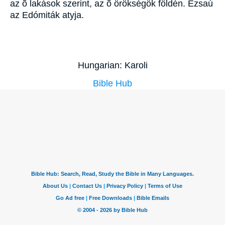
az õ lakások szerint, az õ örökségök földén. Ézsaú
az Edómiták atyja.
Hungarian: Karoli
Bible Hub