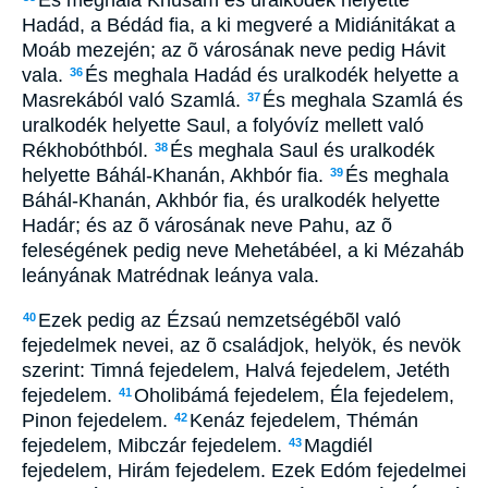
Hadád, a Bédád fia, a ki megveré a Midiánitákat a
Moáb mezején; az õ városának neve pedig Hávit
vala.
És meghala Hadád és uralkodék helyette a
36
Masrekából való Szamlá.
És meghala Szamlá és
37
uralkodék helyette Saul, a folyóvíz mellett való
Rékhobóthból.
És meghala Saul és uralkodék
38
helyette Báhál-Khanán, Akhbór fia.
És meghala
39
Báhál-Khanán, Akhbór fia, és uralkodék helyette
Hadár; és az õ városának neve Pahu, az õ
feleségének pedig neve Mehetábéel, a ki Mézaháb
leányának Matrédnak leánya vala.
Ezek pedig az Ézsaú nemzetségébõl való
40
fejedelmek nevei, az õ családjok, helyök, és nevök
szerint: Timná fejedelem, Halvá fejedelem, Jetéth
fejedelem.
Oholibámá fejedelem, Éla fejedelem,
41
Pinon fejedelem.
Kenáz fejedelem, Thémán
42
fejedelem, Mibczár fejedelem.
Magdiél
43
fejedelem, Hirám fejedelem. Ezek Edóm fejedelmei