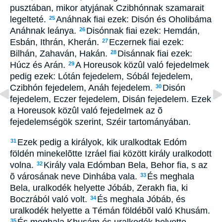
pusztában, mikor atyjának Czibhónnak szamarait
legelteté.
Anáhnak fiai ezek: Disón és Oholibáma
25
Anáhnak leánya.
Disónnak fiai ezek: Hemdán,
26
Esbán, Ithrán, Kherán.
Eczernek fiai ezek:
27
Bilhán, Zahaván, Hakán.
Disánnak fiai ezek:
28
Húcz és Arán.
A Horeusok közûl való fejedelmek
29
pedig ezek: Lótán fejedelem, Sóbál fejedelem,
Czibhón fejedelem, Anáh fejedelem.
Disón
30
fejedelem, Eczer fejedelem, Disán fejedelem. Ezek
a Horeusok közûl való fejedelmek az õ
fejedelemségök szerint, Széir tartományában.
Ezek pedig a királyok, kik uralkodtak Edóm
31
földén minekelõtte Izráel fiai között király uralkodott
volna.
Király vala Edómban Bela, Behor fia, s az
32
õ városának neve Dinhába vala.
És meghala
33
Bela, uralkodék helyette Jóbáb, Zerakh fia, ki
Boczrából való volt.
És meghala Jóbáb, és
34
uralkodék helyette a Témán földébõl való Khusám.
És meghala Khusám és uralkodék helyette
35