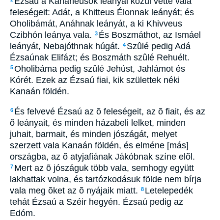
Ézsaú a Kananeusok leányai közûl vette vala
feleségeit: Adát, a Khitteus Élonnak leányát; és
Oholibámát, Anáhnak leányát, a ki Khivveus
Czibhón leánya vala.
És Boszmáthot, az Ismáel
3
leányát, Nebajóthnak húgát.
Szûlé pedig Adá
4
Ézsaúnak Elifázt; és Boszmáth szûlé Rehuélt.
Oholibáma pedig szûlé Jehúst, Jahlámot és
5
Kórét. Ezek az Ézsaú fiai, kik születtek néki
Kanaán földén.
És felvevé Ézsaú az õ feleségeit, az õ fiait, és az
6
õ leányait, és minden házabeli lelket, minden
juhait, barmait, és minden jószágát, melyet
szerzett vala Kanaán földén, és elméne [más]
országba, az õ atyjafiának Jákóbnak színe elõl.
Mert az õ jószáguk több vala, semhogy együtt
7
lakhattak volna, és tartózkodásuk földe nem bírja
vala meg õket az õ nyájaik miatt.
Letelepedék
8
tehát Ézsaú a Széir hegyén. Ézsaú pedig az
Edóm.