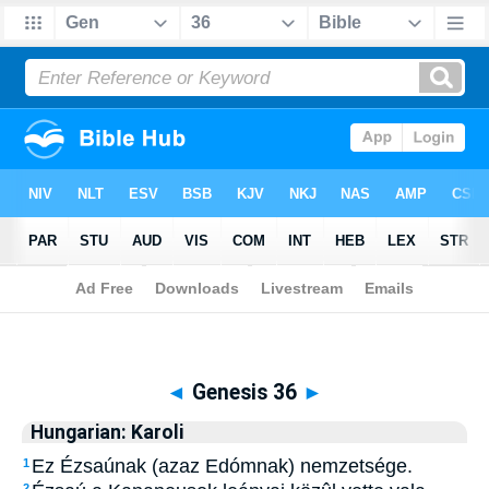
Biblia
>
Hungarian: Karoli
> Genesis 36
◄
Genesis 36
►
Hungarian: Karoli
Ez Ézsaúnak (azaz Edómnak) nemzetsége.
1
2