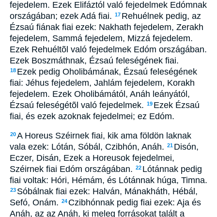
fejedelem. Ezek Elifáztól való fejedelmek Edómnak
országában; ezek Adá fiai.
Rehuélnek pedig, az
17
Ézsaú fiának fiai ezek: Nakhath fejedelem, Zerakh
fejedelem, Sammá fejedelem, Mizzá fejedelem.
Ezek Rehuéltõl való fejedelmek Edóm országában.
Ezek Boszmáthnak, Ézsaú feleségének fiai.
Ezek pedig Oholibámának, Ézsaú feleségének
18
fiai: Jéhus fejedelem, Jahlám fejedelem, Korakh
fejedelem. Ezek Oholibámától, Anáh leányától,
Ézsaú feleségétõl való fejedelmek.
Ezek Ézsaú
19
fiai, és ezek azoknak fejedelmei; ez Edóm.
A Horeus Széirnek fiai, kik ama földön laknak
20
vala ezek: Lótán, Sóbál, Czibhón, Anáh.
Disón,
21
Eczer, Disán, Ezek a Horeusok fejedelmei,
Széirnek fiai Edóm országában.
Lótánnak pedig
22
fiai voltak: Hóri, Hémám, és Lótánnak húga, Timna.
Sóbálnak fiai ezek: Halván, Mánakháth, Hébál,
23
Sefó, Onám.
Czibhónnak pedig fiai ezek: Aja és
24
Anáh, az az Anáh, ki meleg forrásokat talált a