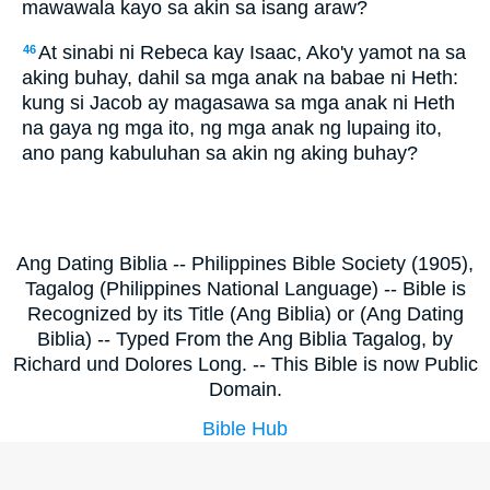
mawawala kayo sa akin sa isang araw?
At sinabi ni Rebeca kay Isaac, Ako'y yamot na sa
46
aking buhay, dahil sa mga anak na babae ni Heth:
kung si Jacob ay magasawa sa mga anak ni Heth
na gaya ng mga ito, ng mga anak ng lupaing ito,
ano pang kabuluhan sa akin ng aking buhay?
Ang Dating Biblia -- Philippines Bible Society (1905),
Tagalog (Philippines National Language) -- Bible is
Recognized by its Title (Ang Biblia) or (Ang Dating
Biblia) -- Typed From the Ang Biblia Tagalog, by
Richard und Dolores Long. -- This Bible is now Public
Domain.
Bible Hub