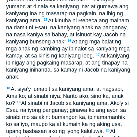
yumaon at dinala sa kaniyang ina: at gumawa ang
kaniyang ina ng masarap na pagkain, na ibig ng
kaniyang ama.
At kinuha ni Rebeca ang mainam
15
na damit ni Esau, na kaniyang anak na panganay,
na nasa kaniya sa bahay, at isinuot kay Jacob na
kaniyang bunsong anak:
At ang mga balat ng
16
mga anak ng kambing ay ibinalot sa kaniyang mga
kamay, at sa kinis ng kaniyang leeg.
At kaniyang
17
ibinigay ang pagkaing masarap, at ang tinapay na
kaniyang inihanda, sa kamay ni Jacob na kaniyang
anak.
At siya'y lumapit sa kaniyang ama, at nagsabi,
18
Ama ko; at sinabi niya: Narito ako; sino ka, anak
ko?
At sinabi ni Jacob sa kaniyang ama, Ako'y si
19
Esau na iyong panganay; ginawa ko ang ayon sa
sinabi mo sa akin: bumangon ka, ipinamamanhik
ko sa iyo, maupo ka at kumain ka ng aking usa,
upang basbasan ako ng iyong kaluluwa.
At
20