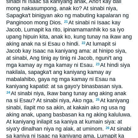
sinabi ni Isaac sa kaniyang anak, Ano't kay dali
mong nakasumpong, anak ko? At sinabi niya,
Sapagka't binigyan ako ng mabuting kapalaran ng
Panginoon mong Dios.
At sinabi ni Isaac kay
21
Jacob, Lumapit ka rito, ipinamamanhik ko sa iyo
upang hipuin kita, anak ko, kung tunay na ikaw ang
aking anak na si Esau o hindi.
At lumapit si
22
Jacob kay Isaac na kaniyang ama: at hinipo siya,
at sinabi, Ang tinig ay tinig ni Jacob, nguni't ang
mga kamay ay mga kamay ni Esau.
At hindi siya
23
nakilala, sapagka't ang kaniyang kamay ay
mabalahibo, gaya ng mga kamay ni Esau na
kaniyang kapatid: at sa gayo'y binasbasan siya.
At sinabi niya, Ikaw bang tunay ang aking anak
24
na si Esau? At sinabi niya, Ako nga.
At kaniyang
25
sinabi, Ilapit mo sa akin, at kakain ako ng usa ng
aking anak, upang basbasan ka ng aking kaluluwa.
At kaniyang inilapit sa kaniya at kumain siya: at
siya'y dinalhan niya ng alak, at uminom.
At sinabi
26
sa kaniya ni Isaac na kaniyang ama, Lumapit ka