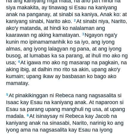
na ang kaniyang mga mata, na ano pa't hindi na
siya makakita, ay tinawag si Esau na kaniyang
anak na panganay, at sinabi sa kaniya, Anak ko: at
kaniyang sinabi, Narito ako.
At sinabi niya, Narito,
2
ako'y matanda, at hindi ko nalalaman ang
kaarawan ng aking kamatayan.
Ngayon nga'y
3
kunin mo ipinamamanhik ko sa iyo, ang iyong
almas, ang iyong lalagyan ng pana, at ang iyong
busog, at lumabas ka sa parang, at ihuli mo ako ng
usa;
At igawa mo ako ng masarap na pagkain, na
4
aking ibig, at dalhin mo rito sa akin, upang ako'y
kumain; upang ikaw ay basbasan ko bago ako
mamatay.
At pinakikinggan ni Rebeca nang nagsasalita si
5
Isaac kay Esau na kaniyang anak. At naparoon si
Esau sa parang upang manghuli ng usa, at upang
madala.
At isinaysay ni Rebeca kay Jacob na
6
kaniyang anak na sinasabi, Narito, narinig ko ang
iyong ama na nagsasalita kay Esau na iyong