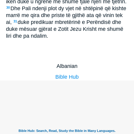
ikën duke u ngrënë me shumë fjalë njëri me tjetrin.
Dhe Pali ndenji plot dy vjet në shtëpinë që kishte
30
marrë me qira dhe priste të gjithë ata që vinin tek
ai,
duke predikuar mbretërinë e Perëndisë dhe
31
duke mësuar gjërat e Zotit Jezu Krisht me shumë
liri dhe pa ndalim.
Albanian
Bible Hub