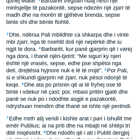
quhej Maltë.
Barbarët treguan ndaj nesh një
mirësjellje të pazakontë, sepse ndezën një zjarr të
madh dhe na morën të gjithëve brenda, sepse
binte shi dhe bënte ftohtë.
Dhe, ndërsa Pali mblidhte ca shkarpa dhe i vinte
3
mbi zjarr, nga të nxehtit doli një nepërkë dhe iu
ngjit te dora.
Barbarët, kur panë gjarprin që i varej
4
nga dora, i thanë njëri-tjetrit: ''Me siguri ky njeri
është një vrasës, sepse, edhe pse shpëtoi nga
deti, drejtësia hyjnore nuk e lë të rrojë''.
Por Pali,
5
si e shkundi gjarprin në zjarr, nuk pësoi ndonjë të
keqe.
Dhe ata po prisnin që ai të fryhej ose të
6
binte i vdekur në çast; por, mbasi pritën gjatë dhe
panë se nuk po i ndodhte asgjë e pazakontë,
ndryshuan mendim dhe thanë se ishte një perëndi.
Edhe rreth atij vendi i kishte arat i pari i ishullit me
7
emër Publius; ai na priti dhe na mbajti në shtëpi tri
ditë miqësisht.
Dhe ndodhi që i ati i Publit dergjej
8