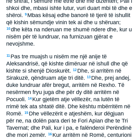
në shtrat, i sëmurë me ethe dhe me dizenteri; Pali i
shkoi dhe, mbasi ishte lutur, vuri duart mbi të dhe e
shëroi.
Mbas kësaj edhe banorë të tjerë të ishullit
9
që kishin sëmundje vinin tek ai dhe u shëruan;
dhe këta na nderuan me shumë ndere dhe, kur u
10
nisëm për të lundruar, na furnizuan gjërat e
nevojshme.
Pas tre muajsh u nisëm me një anije të
11
Aleksandrisë, që kishte dimëruar në ishull dhe që
kishte si shenjë Dioskurët.
Dhe, si arritëm në
12
Sirakuzë, qëndruam atje tri ditë.
Dhe, prej andej,
13
duke lundruar afër bregut, arritëm në Rexho. Të
nesërmen fryu juga dhe për dy ditë arritëm në
Pocuoli.
Kur gjetëm atje vëllezër, na lutën të
14
rrimë tek ata shtatë ditë. Dhe kështu mbërritëm në
Romë.
Dhe vëllezërit e atjeshëm, kur dëgjuan
15
për ne, na dolën para deri te Fori Apian dhe te Tri
Tavernat; dhe Pali, kur i pa, e falënderoi Perëndinë
dhe mori zemër.
Kur arritëm në Romë, centurioni
16