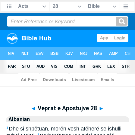
Biblia
>
Albanian
> Veprat e Apostujve 28
◄
Veprat e Apostujve 28
►
Albanian
Dhe si shpëtuan, morën vesh atëherë se ishulli
1
2