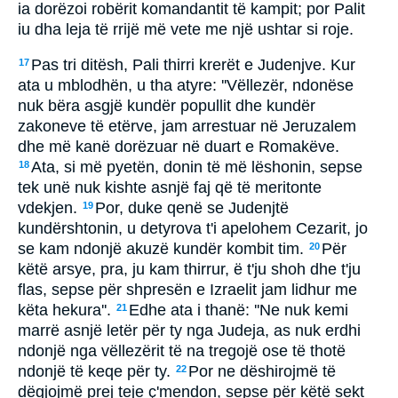
ia dorëzoi robërit komandantit të kampit; por Palit
iu dha leja të rrijë më vete me një ushtar si roje.
Pas tri ditësh, Pali thirri krerët e Judenjve. Kur
17
ata u mblodhën, u tha atyre: ''Vëllezër, ndonëse
nuk bëra asgjë kundër popullit dhe kundër
zakoneve të etërve, jam arrestuar në Jeruzalem
dhe më kanë dorëzuar në duart e Romakëve.
Ata, si më pyetën, donin të më lëshonin, sepse
18
tek unë nuk kishte asnjë faj që të meritonte
vdekjen.
Por, duke qenë se Judenjtë
19
kundërshtonin, u detyrova t'i apelohem Cezarit, jo
se kam ndonjë akuzë kundër kombit tim.
Për
20
këtë arsye, pra, ju kam thirrur, ë t'ju shoh dhe t'ju
flas, sepse për shpresën e Izraelit jam lidhur me
këta hekura''.
Edhe ata i thanë: ''Ne nuk kemi
21
marrë asnjë letër për ty nga Judeja, as nuk erdhi
ndonjë nga vëllezërit të na tregojë ose të thotë
ndonjë të keqe për ty.
Por ne dëshirojmë të
22
dëgjojmë prej teje ç'mendon, sepse për këtë sekt