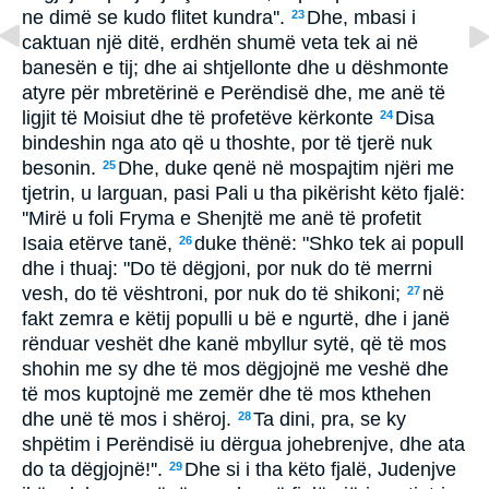
ne dimë se kudo flitet kundra''.
Dhe, mbasi i
23
caktuan një ditë, erdhën shumë veta tek ai në
banesën e tij; dhe ai shtjellonte dhe u dëshmonte
atyre për mbretërinë e Perëndisë dhe, me anë të
ligjit të Moisiut dhe të profetëve kërkonte
Disa
24
bindeshin nga ato që u thoshte, por të tjerë nuk
besonin.
Dhe, duke qenë në mospajtim njëri me
25
tjetrin, u larguan, pasi Pali u tha pikërisht këto fjalë:
''Mirë u foli Fryma e Shenjtë me anë të profetit
Isaia etërve tanë,
duke thënë: "Shko tek ai popull
26
dhe i thuaj: "Do të dëgjoni, por nuk do të merrni
vesh, do të vështroni, por nuk do të shikoni;
në
27
fakt zemra e këtij populli u bë e ngurtë, dhe i janë
rënduar veshët dhe kanë mbyllur sytë, që të mos
shohin me sy dhe të mos dëgjojnë me veshë dhe
të mos kuptojnë me zemër dhe të mos kthehen
dhe unë të mos i shëroj.
Ta dini, pra, se ky
28
shpëtim i Perëndisë iu dërgua johebrenjve, dhe ata
do ta dëgjojnë!''.
Dhe si i tha këto fjalë, Judenjve
29