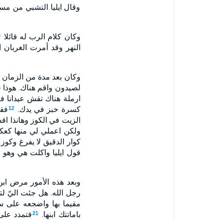
وقال ايليا التشبي من مس
وكان كلام الرب له قائلا
3
النهر وقد أمرت الغربان 
وكان بعد مدة من الزمان 
لصيدون واقم هناك. هوذا ق
ارملة هناك تقش عيدانا ف
كسرة خبز في يدك.
فقا
12
الزيت في الكوز وهانذا اق
ولكن اعملي لي منها كعكة 
كوار الدقيق لا يفرغ وكو
قول ايليا واكلت هي وهو وب
وبعد هذه الأمور مرض ابن
رجل الله. هل جئت اليّ لتذ
مقيما بها واضجعه على 
باماتتك ابنها.
فتمدد على
21