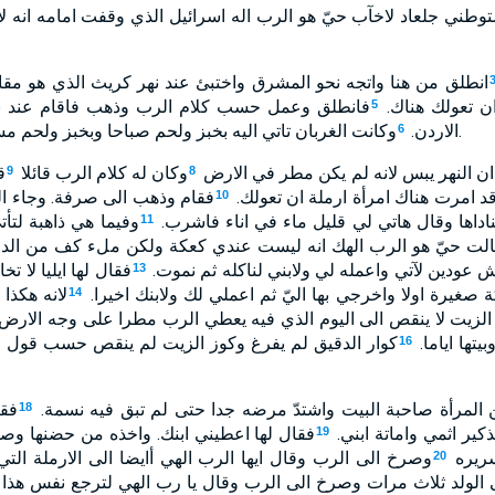
توطني جلعاد لاخآب حيّ هو الرب اله اسرائيل الذي وقفت امامه انه 
انطلق من هنا واتجه نحو المشرق واختبئ عند نهر كريث الذي هو مقا
ان تعولك هناك.
فانطلق وعمل حسب كلام الرب وذهب فاقام عند نه
5
وكانت الغربان تاتي اليه بخبز ولحم صباحا وبخبز ولحم مساء وكان يشرب من النهر.
الاردن.
6
ان النهر يبس لانه لم يكن مطر في الارض
وكان له كلام الرب قائلا
ق
9
8
د امرت هناك امرأة ارملة ان تعولك.
فقام وذهب الى صرفة. وجاء الى 
10
ناداها وقال هاتي لي قليل ماء في اناء فاشرب.
وفيما هي ذاهبة لتأت
11
لت حيّ هو الرب الهك انه ليست عندي كعكة ولكن ملء كف من الدق
ش عودين لآتي واعمله لي ولابني لناكله ثم نموت.
فقال لها ايليا لا 
13
صغيرة اولا واخرجي بها اليّ ثم اعملي لك ولابنك اخيرا.
لانه هكذا 
14
ز الزيت لا ينقص الى اليوم الذي فيه يعطي الرب مطرا على وجه الارض
يتها اياما.
كوار الدقيق لم يفرغ وكوز الزيت لم ينقص حسب قول ال
16
 المرأة صاحبة البيت واشتدّ مرضه جدا حتى لم تبق فيه نسمة.
فقا
18
كير اثمي واماتة ابني.
فقال لها اعطيني ابنك. واخذه من حضنها وصعد
19
سريره
وصرخ الى الرب وقال ايها الرب الهي أايضا الى الارملة التي
20
 الولد ثلاث مرات وصرخ الى الرب وقال يا رب الهي لترجع نفس هذا ا