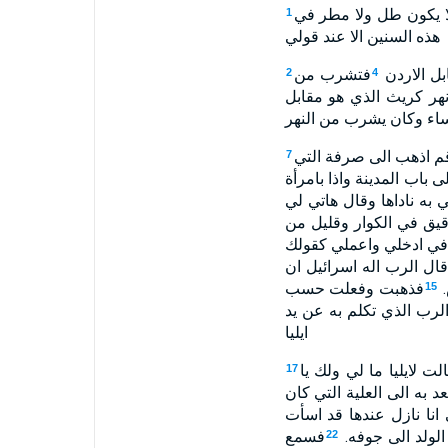
لا يكون طل ولا مطر في
1
هذه السنين الا عند قولي
بل الاردن
فتشرب من
2
4
ر كريث الذي هو مقابل
م اذهب الى صرفة التي
7
باب المدينة واذا بامرأة
ي به ناداها وقال هاتي لي
يق في الكوار وقليل من
تخافي ادخلي واعملي كقولك
قال الرب اله اسرائيل ان
.
فذهبت وفعلت حسب
15
رب الذي تكلم به عن يد
ايليا
لت لايليا ما لي ولك يا
17
 به الى العلية التي كان
 انا نازل عندها قد اسأت
لولد الى جوفه.
فسمع
22