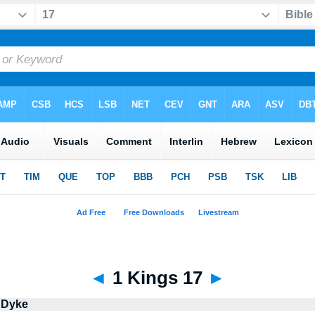
◄
1 Kings 17
►
 Dyke