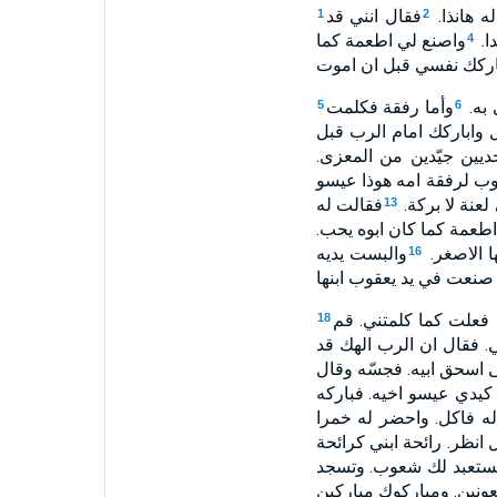
ه هانذا.
فقال انني قد
1
2
ا.
واصنع لي اطعمة كما
4
باركك نفسي قبل ان اموت
 به.
وأما رفقة فكلمت
5
6
 واباركك امام الرب قبل
يين جيّدين من المعزى.
وب لرفقة امه هوذا عيسو
عنة لا بركة.
فقالت له
13
طعمة كما كان ابوه يحب.
ا الاصغر.
والبست يديه
16
صنعت في يد يعقوب ابنها
 فعلت كما كلمتني. قم
18
ي. فقال ان الرب الهك قد
 اسحق ابيه. فجسّه وقال
ه فاكل. واحضر له خمرا
 انظر. رائحة ابني كرائحة
ستعبد لك شعوب. وتسجد
عونين. ومباركوك مباركين