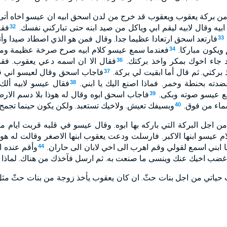
 بركة يعقوب ويعقوب قد خرج من لدن اسحق ابيه ان عيسو اخاه أت
ابيه وقال لابيه ليقم ابي وياكل من صيد ابنه حتى تباركني نفسك.
فقا
32
فارتعد اسحق ارتعادا عظيما جدا. وقال فمن هو الذي اصطاد صيدا وأت
33
 ويكون مباركا.
فعندما سمع عيسو كلام ابيه صرخ صرخة عظيمة ومرة 
34
 جاء اخوك بمكر واخذ بركتك.
فقال الا ان اسمه دعي يعقوب. فقد 
36
 بركتي. ثم قال أما ابقيت لي بركة.
فاجاب اسحق وقال لعيسو اني ق
37
ضدته بحنطة وخمر. فماذا اصنع اليك يا ابني.
فقال عيسو لابيه ألك 
38
ورفع عيسو صوته وبكى.
فاجاب اسحق ابوه وقال له هوذا بلا دسم الار
39
ماء من فوق.
وبسيفك تعيش. ولاخيك تستعبد. ولكن يكون حينما تجمح
40
اجل البركة التي باركه بها ابوه. وقال عيسو في قلبه قربت ايام من
م عيسو ابنها الاكبر. فارسلت ودعت يعقوب ابنها الاصغر وقالت له ه
يا ابني اسمع لقولي وقم اهرب الى اخي لابان الى حاران.
وأقم عنده ا
44
غضب اخيك عنك وينسى ما صنعت به. ثم ارسل فآخذك من هناك. لماذا اع
ياتي من اجل بنات حثّ. ان كان يعقوب يأخذ زوجة من بنات حثّ مثل