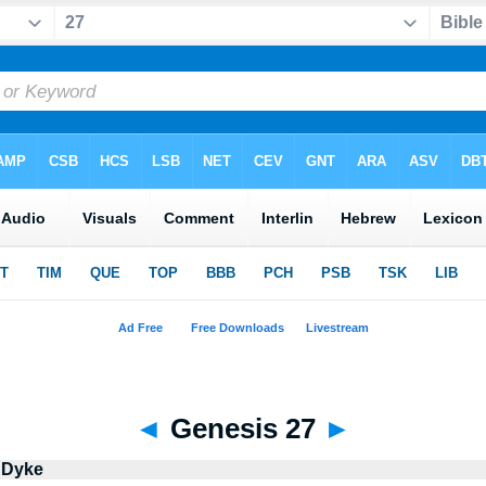
◄
Genesis 27
►
 Dyke