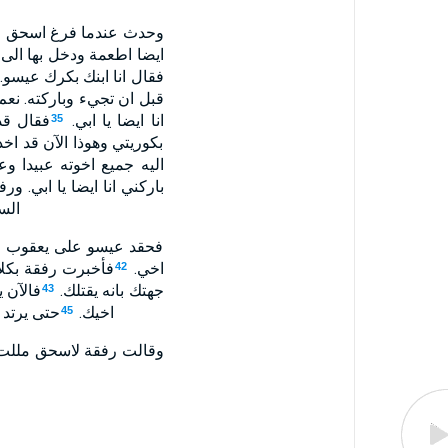
وحدث عندما فرغ اسحق من
ايضا اطعمة ودخل بها الى 
فقال انا ابنك بكرك عيسو.
قبل ان تجيء وباركته. نعم
انا ايضا يا ابي.
فقال قد
35
بكوريتي وهوذا الآن قد اخذ
اليه جميع اخوته عبيدا وع
باركني انا ايضا يا ابي. 
الس
فحقد عيسو على يعقوب من 
اخي.
فأخبرت رفقة بكلا
42
جهتك بانه يقتلك.
فالآن 
43
اخيك.
حتى يرتد 
45
وقالت رفقة لاسحق مللت ح