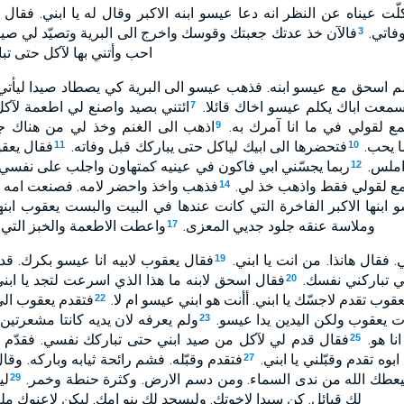
عيناه عن النظر انه دعا عيسو ابنه الاكبر وقال له يا ابني. فقال ل
اتي.
فالآن خذ عدتك جعبتك وقوسك واخرج الى البرية وتصيّد لي صيد
3
احب وأتني بها لآكل حتى ت
م اسحق مع عيسو ابنه. فذهب عيسو الى البرية كي يصطاد صيدا ليأتي
 سمعت اباك يكلم عيسو اخاك قائلا.
ائتني بصيد واصنع لي اطعمة لآكل
7
سمع لقولي في ما انا آمرك به.
اذهب الى الغنم وخذ لي من هناك جد
9
ا يحب.
فتحضرها الى ابيك لياكل حتى يباركك قبل وفاته.
فقال يعق
11
10
املس.
ربما يجسّني ابي فاكون في عينيه كمتهاون واجلب على نفسي ل
12
اسمع لقولي فقط واذهب خذ لي.
فذهب واخذ واحضر لامه. فصنعت امه ا
14
ابنها الاكبر الفاخرة التي كانت عندها في البيت والبست يعقوب ابنه
وملاسة عنقه جلود جديي المعزى.
واعطت الاطعمة والخبز التي 
17
. فقال هانذا. من انت يا ابني.
فقال يعقوب لابيه انا عيسو بكرك. قد
19
 تباركني نفسك.
فقال اسحق لابنه ما هذا الذي اسرعت لتجد يا ابن
20
وب تقدم لاجسّك يا ابني. أأنت هو ابني عيسو ام لا.
فتقدم يعقوب الى
22
يعقوب ولكن اليدين يدا عيسو.
23
نا هو.
فقال قدم لي لآكل من صيد ابني حتى تباركك نفسي. فقدّم ل
25
وه تقدم وقبّلني يا ابني.
فتقدم وقبّله. فشم رائحة ثيابه وباركه. وقال
27
يعطك الله من ندى السماء. ومن دسم الارض. وكثرة حنطة وخمر.
لي
29
لك قبائل. كن سيدا لاخوتك. وليسجد لك بنو امك. ليكن لاعنوك مل