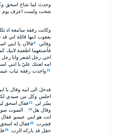
وحدث لما شاخ اسحق وكلّت 
شخت ولست اعرف يوم وف
وكانت رفقة سامعة اذ تكل
يعقوب ابنها قائلة اني قد
وفاتي.
فالآن يا ابني ا
8
فأصنعهما اطعمة لابيك كم
اخي رجل اشعر وانا رجل 
امه لعنتك عليّ يا ابني. 
واخذت رفقة ثياب عيسو 
15
فدخل الى ابيه وقال يا ابي
اجلس وكل من صيدي لكي
يسّر لي.
فقال اسحق ليعق
21
وقال هل
ولم يعرفه لان يديه كانتا مشعرتين كيدي عيسو اخيه. فباركه . ‎
الصوت صوت 
24
انت هو ابني عيسو. فقال ا
فشرب.
فقال له اسحق اب
26
حقل قد باركه الرب.
فل
28