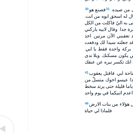
ى من صيده.
فصنع هو
30
31
ل له اسحق ابوه من انت.
ى به اليّ فاكلت من الكل
جدا. وقال لابيه باركني
تعقبني الآن مرتين. اخذ
د جعلته سيدا لك ودفعت
بركة واحدة فقط يا ابي.
ض يكون مسكنك. وبلا ندى
 انك تكسر نيره عن عنقك
احة ابي. فاقتل يعقوب
41
وذا عيسو اخوك متسلّ من
ياما قليلة حتى يرتد سخط
دم اثنيكما في يوم واحد
 هؤلاء من بنات الارض
46
فلماذا لي حياة