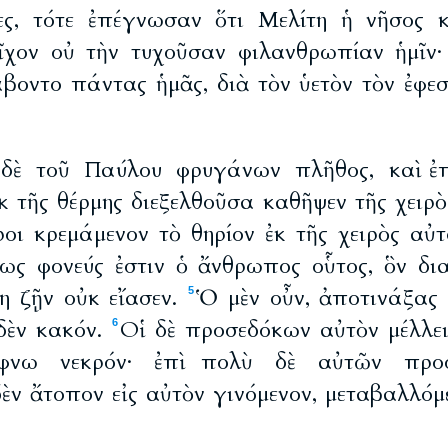
ες, τότε ἐπέγνωσαν ὅτι Μελίτη ἡ νῆσος 
ῖχον οὐ τὴν τυχοῦσαν φιλανθρωπίαν ἡμῖν·
βοντο πάντας ἡμᾶς, διὰ τὸν ὑετὸν τὸν ἐφεστ
δὲ τοῦ Παύλου φρυγάνων πλῆθος, καὶ ἐπι
κ τῆς θέρμης διεξελθοῦσα καθῆψεν τῆς χειρ
ροι κρεμάμενον τὸ θηρίον ἐκ τῆς χειρὸς αὐτ
ως φονεύς ἐστιν ὁ ἄνθρωπος οὗτος, ὃν δι
η ζῇν οὐκ εἴασεν.
Ὁ μὲν οὖν, ἀποτινάξας τ
5
δὲν κακόν.
Οἱ δὲ προσεδόκων αὐτὸν μέλλε
6
ἄφνω νεκρόν· ἐπὶ πολὺ δὲ αὐτῶν προσ
ὲν ἄτοπον εἰς αὐτὸν γινόμενον, μεταβαλλόμε