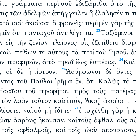
ὔτε γράμματα περὶ σοῦ ἐδεξάμεθα ἀπὸ τῆς
ις τῶν ἀδελφῶν ἀπήγγειλεν ἢ ἐλάλησέν τι π
ρὰ σοῦ ἀκοῦσαι ἃ φρονεῖς· περὶ μὲν γὰρ τῆς
ἡμῖν ὅτι πανταχοῦ ἀντιλέγεται.
Tαξάμενοι 
23
 εἰς τὴν ξενίαν πλείονες· οἷς ἐξετίθετο δια
εοῦ, πείθων τε αὐτοὺς τὰ περὶ τοῦ Ἰησοῦ, 
ῶν προφητῶν, ἀπὸ πρωῒ ἕως ἑσπέρας.
Καὶ
24
ς, οἱ δὲ ἠπίστουν.
Ἀσύμφωνοι δὲ ὄντες
25
όντος τοῦ Παύλου ῥῆμα ἕν, ὅτι Καλῶς τὸ 
Ἠσαΐου τοῦ προφήτου πρὸς τοὺς πατέρα
τὸν λαὸν τοῦτον καὶ εἰπόν, Ἀκοῇ ἀκούσετε, κ
λέψετε, καὶ οὐ μὴ ἴδητε·
ἐπαχύνθη γὰρ ἡ κ
27
ς ὠσὶν βαρέως ἤκουσαν, καὶ τοὺς ὀφθαλμοὺς 
τοῖς ὀφθαλμοῖς, καὶ τοῖς ὠσὶν ἀκούσωσιν