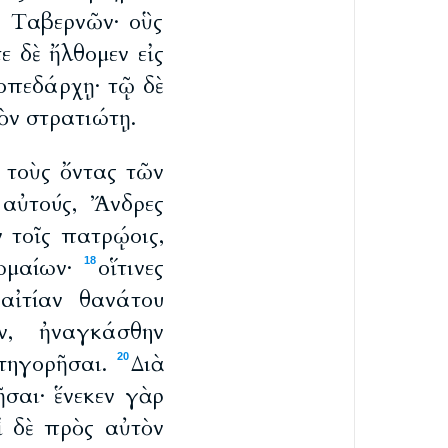
ν Tαβερνῶν· οὓς
 δὲ ἤλθομεν εἰς
οπεδάρχῃ· τῷ δὲ
ὸν στρατιώτῃ.
 τοὺς ὄντας τῶν
αὐτούς, Ἄνδρες
 τοῖς πατρῴοις,
Ῥωμαίων·
οἵτινες
18
αἰτίαν θανάτου
ν, ἠναγκάσθην
ατηγορῆσαι.
Διὰ
20
σαι· ἕνεκεν γὰρ
ἱ δὲ πρὸς αὐτὸν