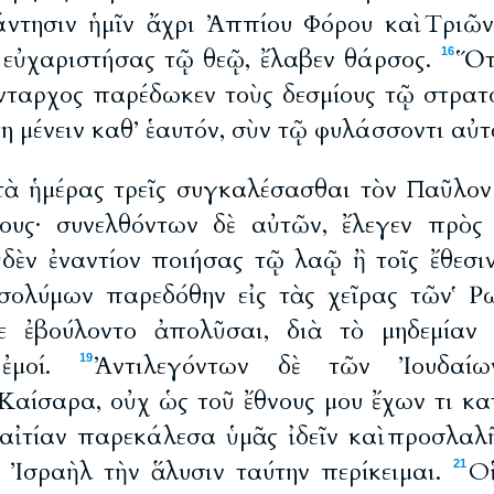
άντησιν ἡμῖν ἄχρι Ἀππίου Φόρου καὶ Tριῶ
 εὐχαριστήσας τῷ θεῷ, ἔλαβεν θάρσος.
Ὅτε
16
νταρχος παρέδωκεν τοὺς δεσμίους τῷ στρατ
μένειν καθ’ ἑαυτόν, σὺν τῷ φυλάσσοντι αὐτ
τὰ ἡμέρας τρεῖς συγκαλέσασθαι τὸν Παῦλον
ους· συνελθόντων δὲ αὐτῶν, ἔλεγεν πρὸς 
ὐδὲν ἐναντίον ποιήσας τῷ λαῷ ἢ τοῖς ἔθεσιν
οσολύμων παρεδόθην εἰς τὰς χεῖρας τῶν 
με ἐβούλοντο ἀπολῦσαι, διὰ τὸ μηδεμίαν 
 ἐμοί.
Ἀντιλεγόντων δὲ τῶν Ἰουδαίω
19
Καίσαρα, οὐχ ὡς τοῦ ἔθνους μου ἔχων τι κ
 αἰτίαν παρεκάλεσα ὑμᾶς ἰδεῖν καὶ προσλαλῆ
ῦ Ἰσραὴλ τὴν ἅλυσιν ταύτην περίκειμαι.
Ο
21