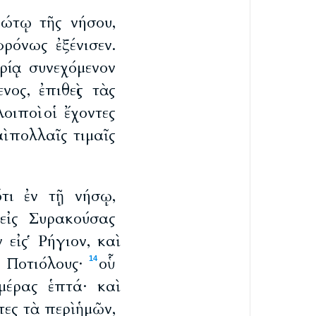
ρώτῳ τῆς νήσου,
ρόνως ἐξένισεν.
ρίᾳ συνεχόμενον
ος, ἐπιθεὶς τὰς
οιποὶ οἱ ἔχοντες
αὶ πολλαῖς τιμαῖς
τι ἐν τῇ νήσῳ,
 εἰς Συρακούσας
 εἰς Ῥήγιον, καὶ
ς Ποτιόλους·
οὗ
14
μέρας ἑπτά· καὶ
ες τὰ περὶ ἡμῶν,