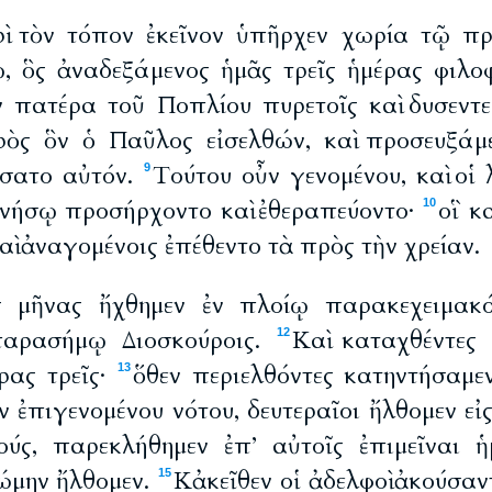
ρὶ τὸν τόπον ἐκεῖνον ὑπῆρχεν χωρία τῷ π
, ὃς ἀναδεξάμενος ἡμᾶς τρεῖς ἡμέρας φιλοφ
ν πατέρα τοῦ Ποπλίου πυρετοῖς καὶ δυσεντε
ρὸς ὃν ὁ Παῦλος εἰσελθών, καὶ προσευξάμεν
άσατο αὐτόν.
Tούτου οὖν γενομένου, καὶ οἱ λ
9
ῇ νήσῳ προσήρχοντο καὶ ἐθεραπεύοντο·
οἳ κ
10
αὶ ἀναγομένοις ἐπέθεντο τὰ πρὸς τὴν χρείαν.
ς μῆνας ἤχθημεν ἐν πλοίῳ παρακεχειμακό
παρασήμῳ Διοσκούροις.
Καὶ καταχθέντες
12
ρας τρεῖς·
ὅθεν περιελθόντες κατηντήσαμεν
13
ν ἐπιγενομένου νότου, δευτεραῖοι ἤλθομεν εἰ
ούς, παρεκλήθημεν ἐπ’ αὐτοῖς ἐπιμεῖναι ἡ
Ῥώμην ἤλθομεν.
Κἀκεῖθεν οἱ ἀδελφοὶ ἀκούσαντ
15