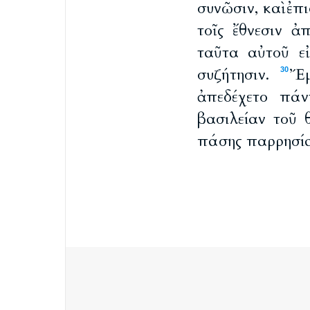
συνῶσιν, καὶ ἐπ
τοῖς ἔθνεσιν ἀ
ταῦτα αὐτοῦ εἰ
συζήτησιν.
Ἔμ
30
ἀπεδέχετο πάν
βασιλείαν τοῦ 
πάσης παρρησία