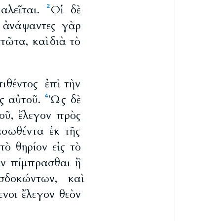
καλεῖται.
Οἱ δὲ
2
 ἀνάψαντες γὰρ
ῶτα, καὶ διὰ τὸ
θέντος ἐπὶ τὴν
ὸς αὐτοῦ.
Ὡς δὲ
4
οῦ, ἔλεγον πρὸς
ασωθέντα ἐκ τῆς
ὸ θηρίον εἰς τὸ
ιν πίμπρασθαι ἢ
δοκώντων, καὶ
νοι ἔλεγον θεὸν