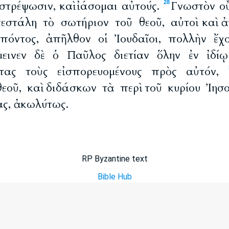
ιστρέψωσιν, καὶ ἰάσομαι αὐτούς.
Γνωστὸν οὖ
28
πεστάλη τὸ σωτήριον τοῦ θεοῦ, αὐτοὶ καὶ 
πόντος, ἀπῆλθον οἱ Ἰουδαῖοι, πολλὴν ἔχο
εινεν δὲ ὁ Παῦλος διετίαν ὅλην ἐν ἰδίῳ
τας τοὺς εἰσπορευομένους πρὸς αὐτόν,
θεοῦ, καὶ διδάσκων τὰ περὶ τοῦ κυρίου Ἰησο
ς, ἀκωλύτως.
RP Byzantine text
Bible Hub