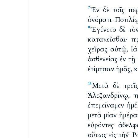
Ἐν δὲ τοῖς πε
7
ὀνόματι Ποπλίῳ
Ἐγένετο δὲ τὸ
8
κατακεῖσθαι· π
χεῖρας αὐτῷ, ἰ
ἀσθενείας ἐν τ
ἐτίμησαν ἡμᾶς, κ
Μετὰ δὲ τρεῖ
11
Ἀλεξανδρίνῳ, 
ἐπεμείναμεν ἡμέ
μετὰ μίαν ἡμέρα
εὑρόντες ἀδελφ
οὕτως εἰς τὴν 