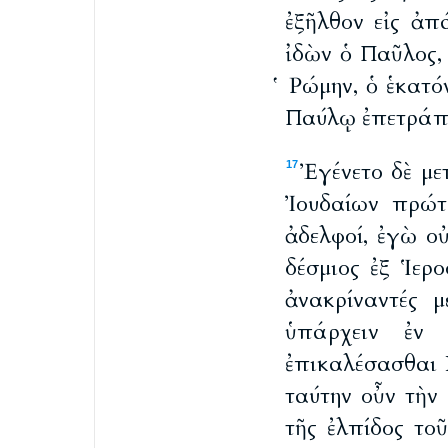
ἐξῆλθον εἰς ἀπ
ἰδὼν ὁ Παῦλος,
Ῥώμην, ὁ ἑκατό
Παύλῳ ἐπετράπη 
Ἐγένετο δὲ με
17
Ἰουδαίων πρώτ
ἀδελφοί, ἐγὼ ο
δέσμιος ἐξ Ἱερ
ἀνακρίναντές 
ὑπάρχειν ἐν
ἐπικαλέσασθαι 
ταύτην οὖν τὴν
τῆς ἐλπίδος το