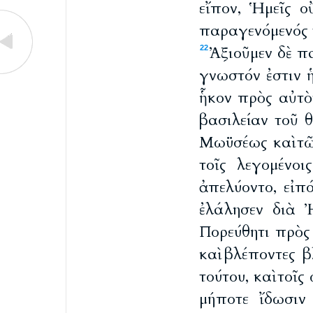
εἴπον, Ἡμεῖς ο
παραγενόμενός τ
Ἀξιοῦμεν δὲ πα
22
γνωστόν ἐστιν 
ἧκον πρὸς αὐτὸν
βασιλείαν τοῦ θ
Μωϋσέως καὶ τ
τοῖς λεγομένοι
ἀπελύοντο, εἰπ
ἐλάλησεν διὰ 
Πορεύθητι πρὸς 
καὶ βλέποντες β
τούτου, καὶ τοῖ
μήποτε ἴδωσιν 