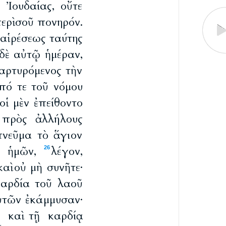
 Ἰουδαίας, οὔτε
ερὶ σοῦ πονηρόν.
 αἱρέσεως ταύτης
δὲ αὐτῷ ἡμέραν,
μαρτυρόμενος τὴν
ἀπό τε τοῦ νόμου
 οἱ μὲν ἐπείθοντο
 πρὸς ἀλλήλους
πνεῦμα τὸ ἅγιον
ς ἡμῶν,
λέγον,
26
αὶ οὐ μὴ συνῆτε·
αρδία τοῦ λαοῦ
αὐτῶν ἐκάμμυσαν·
, καὶ τῇ καρδίᾳ