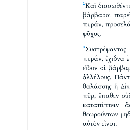
Καὶ διασωθέντ
1
βάρβαροι παρε
πυράν, προσελά
ψῦχος.
Συστρέψαντος 
3
πυράν, ἔχιδνα ἐ
εἴδον οἱ βάρβα
ἀλλήλους, Πάντ
θαλάσσης ἡ Δίκ
πῦρ, ἔπαθεν οὐ
καταπίπτειν 
θεωρούντων μηδ
αὐτὸν εἴναι.