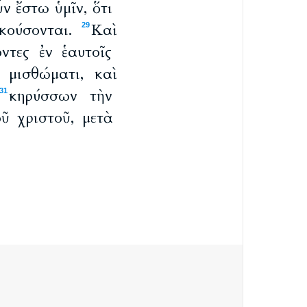
ν ἔστω ὑμῖν, ὅτι
ἀκούσονται.
Καὶ
29
ντες ἐν ἑαυτοῖς
 μισθώματι, καὶ
κηρύσσων τὴν
31
ῦ χριστοῦ, μετὰ