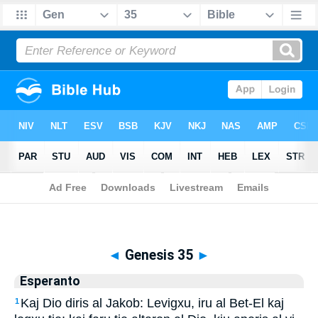
Biblia
>
Esperanto
> Genesis 35
◄
Genesis 35
►
Esperanto
Kaj Dio diris al Jakob: Levigxu, iru al Bet-El kaj
1