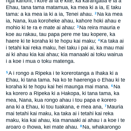
nga kanohi, i kore ai ia e kite, ka karangatia e ia a
Ehau, tana tama matamua, ka mea ki a ia, E taku
tama: a ka mea ia ki a ia, Tenei ahau.
Na ka mea
2
ia, Nana, kua koroheke ahau, kahore hoki ahau e
mohio ki te ra e mate ai ahau:
Na reira mauria e
3
koe au rakau, tau papa pere me tau kopere, ka
haere ki te koraha ki te hopu kai maku;
Ka taka ai
4
i tetahi kai reka maku, hei taku i pai ai, ka mau mai
ai ki ahau kia kai ahau; kia manaaki ai toku wairua
i a koe i mua o toku matenga.
A i rongo a Ripeka i te korerotanga a Ihaka ki a
5
Ehau, ki tana tama. Na ko te haerenga o Ehau ki te
koraha ki te hopu kai hei maunga mai mana.
Na
6
ka korero a Ripeka ki a Hakopa, ki tana tama, ka
mea, Nana, kua rongo ahau i tou papa e korero
ana ki a Ehau, ki tou tuakana, e mea ana,
Mauria
7
mai tetahi kai maku, ka taka ai i tetahi kai reka
maku, kia kai ahau, kia manaaki ai ahau i a koe i te
aroaro o Ihowa, kei mate ahau.
Na, whakarongo
8