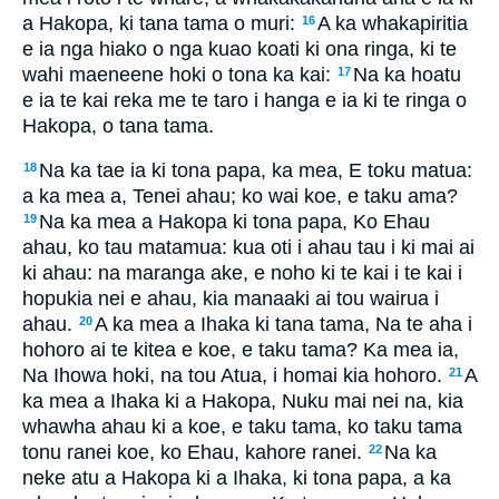
a Hakopa, ki tana tama o muri:
A ka whakapiritia
16
e ia nga hiako o nga kuao koati ki ona ringa, ki te
wahi maeneene hoki o tona ka kai:
Na ka hoatu
17
e ia te kai reka me te taro i hanga e ia ki te ringa o
Hakopa, o tana tama.
Na ka tae ia ki tona papa, ka mea, E toku matua:
18
a ka mea a, Tenei ahau; ko wai koe, e taku ama?
Na ka mea a Hakopa ki tona papa, Ko Ehau
19
ahau, ko tau matamua: kua oti i ahau tau i ki mai ai
ki ahau: na maranga ake, e noho ki te kai i te kai i
hopukia nei e ahau, kia manaaki ai tou wairua i
ahau.
A ka mea a Ihaka ki tana tama, Na te aha i
20
hohoro ai te kitea e koe, e taku tama? Ka mea ia,
Na Ihowa hoki, na tou Atua, i homai kia hohoro.
A
21
ka mea a Ihaka ki a Hakopa, Nuku mai nei na, kia
whawha ahau ki a koe, e taku tama, ko taku tama
tonu ranei koe, ko Ehau, kahore ranei.
Na ka
22
neke atu a Hakopa ki a Ihaka, ki tona papa, a ka