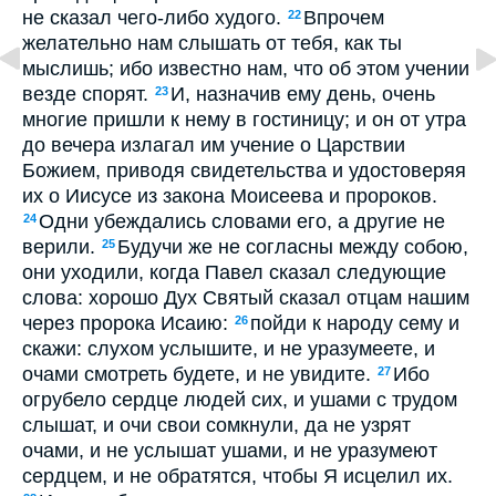
не сказал чего-либо худого.
Впрочем
22
желательно нам слышать от тебя, как ты
мыслишь; ибо известно нам, что об этом учении
везде спорят.
И, назначив ему день, очень
23
многие пришли к нему в гостиницу; и он от утра
до вечера излагал им учение о Царствии
Божием, приводя свидетельства и удостоверяя
их о Иисусе из закона Моисеева и пророков.
Одни убеждались словами его, а другие не
24
верили.
Будучи же не согласны между собою,
25
они уходили, когда Павел сказал следующие
слова: хорошо Дух Святый сказал отцам нашим
через пророка Исаию:
пойди к народу сему и
26
скажи: слухом услышите, и не уразумеете, и
очами смотреть будете, и не увидите.
Ибо
27
огрубело сердце людей сих, и ушами с трудом
слышат, и очи свои сомкнули, да не узрят
очами, и не услышат ушами, и не уразумеют
сердцем, и не обратятся, чтобы Я исцелил их.