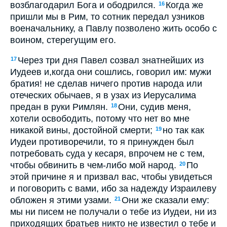
возблагодарил Бога и ободрился.
Когда же
16
пришли мы в Рим, то сотник передал узников
военачальнику, а Павлу позволено жить особо с
воином, стерегущим его.
Через три дня Павел созвал знатнейших из
17
Иудеев и,когда они сошлись, говорил им: мужи
братия! не сделав ничего против народа или
отеческих обычаев, я в узах из Иерусалима
предан в руки Римлян.
Они, судив меня,
18
хотели освободить, потому что нет во мне
никакой вины, достойной смерти;
но так как
19
Иудеи противоречили, то я принужден был
потребовать суда у кесаря, впрочем не с тем,
чтобы обвинить в чем-либо мой народ.
По
20
этой причине я и призвал вас, чтобы увидеться
и поговорить с вами, ибо за надежду Израилеву
обложен я этими узами.
Они же сказали ему:
21
мы ни писем не получали о тебе из Иудеи, ни из
приходящих братьев никто не известил о тебе и