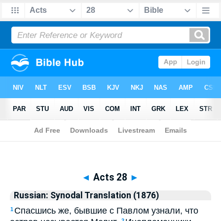
Biblia
>
Russian: Synodal Translation (1876)
> Acts 28
◄
Acts 28
►
Russian: Synodal Translation (1876)
Спасшись же, бывшие с Павлом узнали, что
1
2