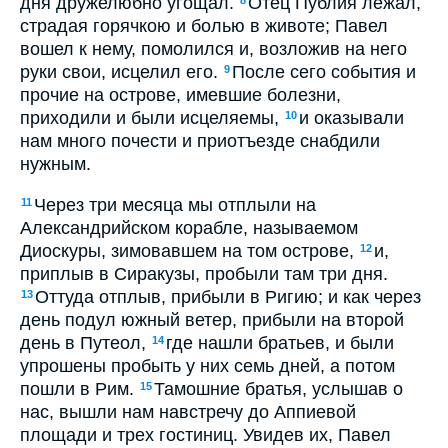
дня дружелюбно угощал.
Отец Публия лежал,
8
страдая горячкою и болью в животе; Павел
вошел к нему, помолился и, возложив на него
руки свои, исцелил его.
После сего события и
9
прочие на острове, имевшие болезни,
приходили и были исцеляемы,
и оказывали
10
нам много почести и приотъезде снабдили
нужным.
Через три месяца мы отплыли на
11
Александрийском корабле, называемом
Диоскуры, зимовавшем на том острове,
и,
12
приплыв в Сиракузы, пробыли там три дня.
Оттуда отплыв, прибыли в Ригию; и как через
13
день подул южный ветер, прибыли на второй
день в Путеол,
где нашли братьев, и были
14
упрошены пробыть у них семь дней, а потом
пошли в Рим.
Тамошние братья, услышав о
15
нас, вышли нам навстречу до Аппиевой
площади и трех гостиниц. Увидев их, Павел