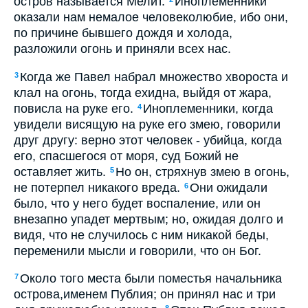
остров называется Мелит.
Иноплеменники
оказали нам немалое человеколюбие, ибо они,
по причине бывшего дождя и холода,
разложили огонь и приняли всех нас.
Когда же Павел набрал множество хвороста и
3
клал на огонь, тогда ехидна, выйдя от жара,
повисла на руке его.
Иноплеменники, когда
4
увидели висящую на руке его змею, говорили
друг другу: верно этот человек - убийца, когда
его, спасшегося от моря, суд Божий не
оставляет жить.
Но он, стряхнув змею в огонь,
5
не потерпел никакого вреда.
Они ожидали
6
было, что у него будет воспаление, или он
внезапно упадет мертвым; но, ожидая долго и
видя, что не случилось с ним никакой беды,
переменили мысли и говорили, что он Бог.
Около того места были поместья начальника
7
острова,именем Публия; он принял нас и три