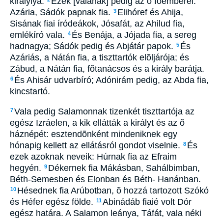
királylyá.
Ezek [valának] pedig az õ fõemberei:
Azária, Sádók papnak fia.
Elihóref és Ahija,
3
Sisának fiai íródeákok, Jósafát, az Ahilud fia,
emlékíró vala.
És Benája, a Jójada fia, a sereg
4
hadnagya; Sádók pedig és Abjátár papok.
És
5
Azáriás, a Nátán fia, a tiszttartók elõljárója; és
Zábud, a Nátán fia, fõtanácsos és a király barátja.
És Ahisár udvarbíró; Adónirám pedig, az Abda fia,
6
kincstartó.
Vala pedig Salamonnak tizenkét tiszttartója az
7
egész Izráelen, a kik ellátták a királyt és az õ
háznépét: esztendõnként mindeniknek egy
hónapig kellett az ellátásról gondot viselnie.
És
8
ezek azoknak neveik: Húrnak fia az Efraim
hegyén.
Dékernek fia Mákásban, Sahálbimban,
9
Béth-Semesben és Elonban és Béth- Hanánban.
Hésednek fia Arúbotban, õ hozzá tartozott Szókó
10
és Héfer egész földe.
Abinádáb fiaié volt Dór
11
egész határa. A Salamon leánya, Táfát, vala néki