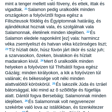
mint a tenger mellett való föveny, és ettek, ittak és
vigadtak.
Salamon pedig uralkodék minden
21
országokon a folyóvíztõl fogva egész a
Filiszteusok földéig és Égyiptomnak határáig, és
ajándékokat hoznak vala, és szolgálnak vala
Salamonnak, életének minden idejében.
És
22
Salamon eledele naponként [ez] vala: harmincz
véka zsemlyeliszt és hatvan véka közönséges liszt;
Tíz hízlalt ökör, húsz füvön járt ökör és száz juh;
23
a szarvasokon, õzeken, bivalokon és hízlalt
madarakon kivül.
Mert õ uralkodék minden
24
helyeken a folyóvizen túl Thifsától fogva egész
Gázáig; minden királyokon, a kik a folyóvizen túl
valának; és békessége volt néki minden
alattvalóitól köröskörül.
És lakozék Júda és Izráel
25
bátorsággal, kiki mind az õ szõlõtõje és fügefája
alatt. Dántól fogva Bersebáig; Salamonnak minden
idejében.
És Salamonnak volt negyvenezer
26
szekérbe való lova az istállókban, és tizenkétezer