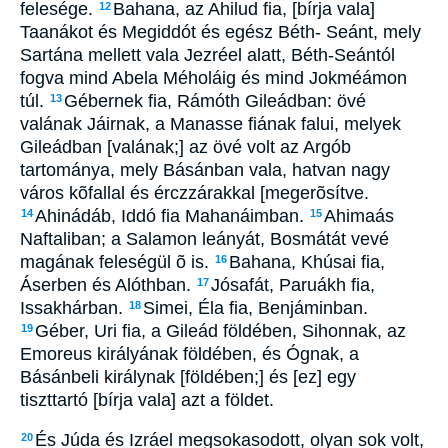
felesége.
Bahana, az Ahilud fia, [bírja vala]
12
Taanákot és Megiddót és egész Béth- Seánt, mely
Sartána mellett vala Jezréel alatt, Béth-Seántól
fogva mind Abela Méholáig és mind Jokméámon
túl.
Gébernek fia, Rámóth Gileádban: övé
13
valának Jáirnak, a Manasse fiának falui, melyek
Gileádban [valának;] az övé volt az Argób
tartománya, mely Básánban vala, hatvan nagy
város kõfallal és érczzárakkal [megerõsítve.
Ahinádáb, Iddó fia Mahanáimban.
Ahimaás
14
15
Naftaliban; a Salamon leányát, Bosmátát vevé
magának feleségül õ is.
Bahana, Khúsai fia,
16
Áserben és Alóthban.
Jósafát, Paruákh fia,
17
Issakhárban.
Simei, Éla fia, Benjáminban.
18
Géber, Uri fia, a Gileád földében, Sihonnak, az
19
Emoreus királyának földében, és Ógnak, a
Básánbeli királynak [földében;] és [ez] egy
tiszttartó [bírja vala] azt a földet.
És Júda és Izráel megsokasodott, olyan sok volt,
20