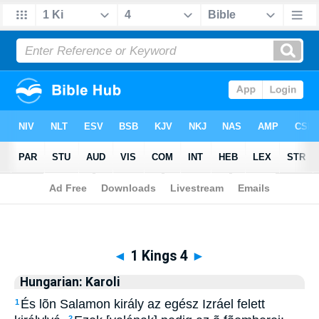
Biblia
>
Hungarian: Karoli
> 1 Kings 4
◄
1 Kings 4
►
Hungarian: Karoli
És lõn Salamon király az egész Izráel felett
1
2