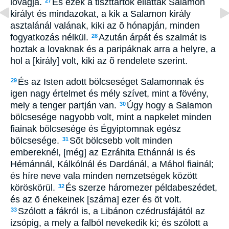
lovagja.
És ezek a tiszttartók ellátták Salamon
27
királyt és mindazokat, a kik a Salamon király
asztalánál valának, kiki az õ hónapján, minden
fogyatkozás nélkül.
Azután árpát és szalmát is
28
hoztak a lovaknak és a paripáknak arra a helyre, a
hol a [király] volt, kiki az õ rendelete szerint.
És az Isten adott bölcseséget Salamonnak és
29
igen nagy értelmet és mély szívet, mint a fövény,
mely a tenger partján van.
Úgy hogy a Salamon
30
bölcsesége nagyobb volt, mint a napkelet minden
fiainak bölcsesége és Égyiptomnak egész
bölcsesége.
Sõt bölcsebb volt minden
31
embereknél, [még] az Ezráhita Ethánnál is és
Hémánnál, Kálkólnál és Dardánál, a Máhol fiainál;
és híre neve vala minden nemzetségek között
köröskörül.
És szerze háromezer példabeszédet,
32
és az õ énekeinek [száma] ezer és öt volt.
Szólott a fákról is, a Libánon czédrusfájától az
33
izsópig, a mely a falból nevekedik ki; és szólott a