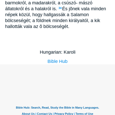
barmokról, a madarakról, a csúszó- mászó
állatokról és a halakról is.
És jõnek vala minden
34
népek közül, hogy hallgassák a Salamon
bölcseségét; a földnek minden királyaitól, a kik
hallották vala az õ bölcseségét.
Hungarian: Karoli
Bible Hub