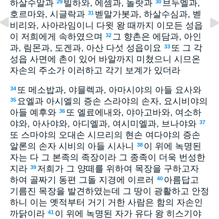
하살수알과
빌하와, 에셈과, 돌랏과
브두엘과,
29
30
호르마와, 시글락과
벧말가봇과, 하살수심과, 벧
31
비리와, 사아라임이니 다윗 왕 때까지 이모든 성읍
이 저희에게 속하였으며
그 향촌은 에담과, 아인
32
과, 림몬과, 도겐과, 아산 다섯 성읍이요
또 그 각
33
성읍 사면에 촌이 있어 바알까지 미쳤으니 시므온
자손의 주소가 이러하고 각기 보계가 있더라
또 메소밥과, 야믈렉과, 아마시야의 아들 요사와
34
요엘과 아시엘의 증손 스라야의 손자, 요시비야의
35
아들 예후와
또 엘료에내와, 야아고바와, 여소하
36
야와, 아사야와, 아디엘과, 여시미엘과, 브나야와
37
또 스마야의 오대손 시므리의 현손 여다야의 증손
알론의 손자 시비의 아들 시사니
이 위에 녹명된
38
자는 다 그 본족의 족장이라 그 종족이 더욱 번성한
지라
저희가 그 양떼를 위하여 목장을 구하고자
39
하여 골짜기 동편 그돌 지경에 이르러
아름답고
40
기름진 목장을 발견하였는데 그 땅이 광활하고 안정
하니 이는 옛적부터 거기 거한 사람은 함의 자손인
까닭이라
이 위에 녹명된 자가 유다 왕 히스기야
41