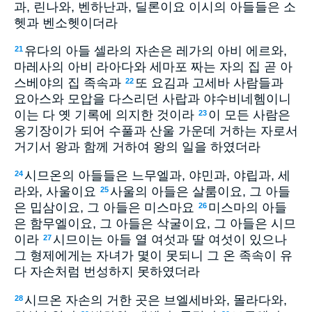
과, 린나와, 벤하난과, 딜론이요 이시의 아들들은 소
헷과 벤소헷이더라
유다의 아들 셀라의 자손은 레가의 아비 에르와,
21
마레사의 아비 라아다와 세마포 짜는 자의 집 곧 아
스베야의 집 족속과
또 요김과 고세바 사람들과
22
요아스와 모압을 다스리던 사랍과 야수비네헴이니
이는 다 옛 기록에 의지한 것이라
이 모든 사람은
23
옹기장이가 되어 수풀과 산울 가운데 거하는 자로서
거기서 왕과 함께 거하여 왕의 일을 하였더라
시므온의 아들들은 느무엘과, 야민과, 야립과, 세
24
라와, 사울이요
사울의 아들은 살룸이요, 그 아들
25
은 밉삼이요, 그 아들은 미스마요
미스마의 아들
26
은 함무엘이요, 그 아들은 삭굴이요, 그 아들은 시므
이라
시므이는 아들 열 여섯과 딸 여섯이 있으나
27
그 형제에게는 자녀가 몇이 못되니 그 온 족속이 유
다 자손처럼 번성하지 못하였더라
시므온 자손의 거한 곳은 브엘세바와, 몰라다와,
28