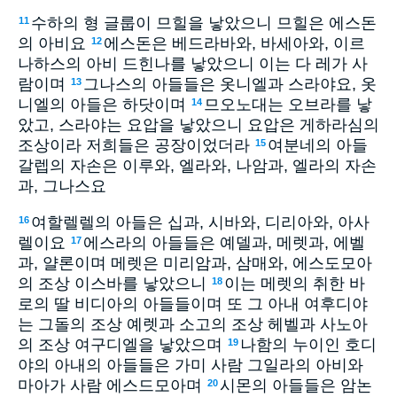
수하의 형 글룹이 므힐을 낳았으니 므힐은 에스돈
11
의 아비요
에스돈은 베드라바와, 바세아와, 이르
12
나하스의 아비 드힌나를 낳았으니 이는 다 레가 사
람이며
그나스의 아들들은 옷니엘과 스라야요, 옷
13
니엘의 아들은 하닷이며
므오노대는 오브라를 낳
14
았고, 스라야는 요압을 낳았으니 요압은 게하라심의
조상이라 저희들은 공장이었더라
여분네의 아들
15
갈렙의 자손은 이루와, 엘라와, 나암과, 엘라의 자손
과, 그나스요
여할렐렐의 아들은 십과, 시바와, 디리아와, 아사
16
렐이요
에스라의 아들들은 예델과, 메렛과, 에벨
17
과, 얄론이며 메렛은 미리암과, 삼매와, 에스도모아
의 조상 이스바를 낳았으니
이는 메렛의 취한 바
18
로의 딸 비디아의 아들들이며 또 그 아내 여후디야
는 그돌의 조상 예렛과 소고의 조상 헤벨과 사노아
의 조상 여구디엘을 낳았으며
나함의 누이인 호디
19
야의 아내의 아들들은 가미 사람 그일라의 아비와
마아가 사람 에스드모아며
시몬의 아들들은 암논
20