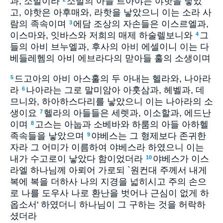
과, 소발이라
소발의 아들 르아야는 야핫을 낳았
고, 야핫은 아후매와, 라핫을 낳았으니 이는 소라 사
람의 족속이며
에담 조상의 자손들은 이스르엘과,
3
이스마와, 잇바스와 저희의 매제 하술렐보니와
그
4
들의 아비 브누엘과, 후사의 아비 에셀이니 이는 다
베들레헴의 아비 에브라다의 맏아들 훌의 소생이며
드고아의 아비 아스훌의 두 아내는 헬라와, 나아라
5
라
나아라는 그로 말미암아 아훗삼과, 헤벨과, 데
6
므니와, 하아하스다리를 낳았으니 이는 나아라의 소
생이요
헬라의 아들들은 세렛과, 이소할과, 에드난
7
이며
고스는 아눕과 소베바와 하룸의 아들 아하헬
8
족속들을 낳았으며
야베스는 그 형제보다 존귀한
9
자라 그 어미가 이름하여 야베스라 하였으니 이는
내가 수고로이 낳았다 함이었더라
야베스가 이스
10
라엘 하나님께 아뢰어 가로되 `원컨대 주께서 내게
복에 복을 더하사 나의 지경을 넓히시고 주의 손으
로 나를 도우사 나로 환난을 벗어나 근심이 없게 하
옵소서' 하였더니 하나님이 그 구하는 것을 허락하
셨더라