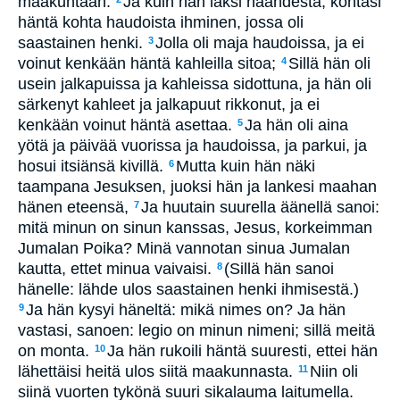
maakuntaan.
Ja kuin hän läksi haahdesta, kohtasi
häntä kohta haudoista ihminen, jossa oli
saastainen henki.
Jolla oli maja haudoissa, ja ei
3
voinut kenkään häntä kahleilla sitoa;
Sillä hän oli
4
usein jalkapuissa ja kahleissa sidottuna, ja hän oli
särkenyt kahleet ja jalkapuut rikkonut, ja ei
kenkään voinut häntä asettaa.
Ja hän oli aina
5
yötä ja päivää vuorissa ja haudoissa, ja parkui, ja
hosui itsiänsä kivillä.
Mutta kuin hän näki
6
taampana Jesuksen, juoksi hän ja lankesi maahan
hänen eteensä,
Ja huutain suurella äänellä sanoi:
7
mitä minun on sinun kanssas, Jesus, korkeimman
Jumalan Poika? Minä vannotan sinua Jumalan
kautta, ettet minua vaivaisi.
(Sillä hän sanoi
8
hänelle: lähde ulos saastainen henki ihmisestä.)
Ja hän kysyi häneltä: mikä nimes on? Ja hän
9
vastasi, sanoen: legio on minun nimeni; sillä meitä
on monta.
Ja hän rukoili häntä suuresti, ettei hän
10
lähettäisi heitä ulos siitä maakunnasta.
Niin oli
11
siinä vuorten tykönä suuri sikalauma laitumella.