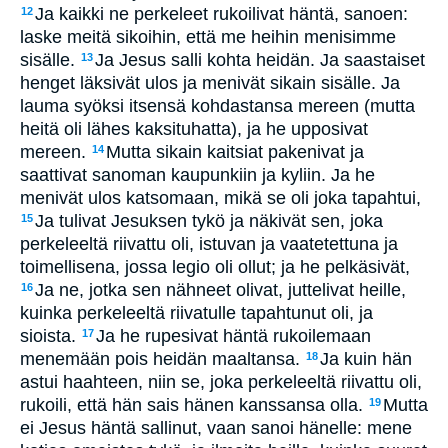
Ja kaikki ne perkeleet rukoilivat häntä, sanoen:
12
laske meitä sikoihin, että me heihin menisimme
sisälle.
Ja Jesus salli kohta heidän. Ja saastaiset
13
henget läksivät ulos ja menivät sikain sisälle. Ja
lauma syöksi itsensä kohdastansa mereen (mutta
heitä oli lähes kaksituhatta), ja he upposivat
mereen.
Mutta sikain kaitsiat pakenivat ja
14
saattivat sanoman kaupunkiin ja kyliin. Ja he
menivät ulos katsomaan, mikä se oli joka tapahtui,
Ja tulivat Jesuksen tykö ja näkivät sen, joka
15
perkeleeltä riivattu oli, istuvan ja vaatetettuna ja
toimellisena, jossa legio oli ollut; ja he pelkäsivät,
Ja ne, jotka sen nähneet olivat, juttelivat heille,
16
kuinka perkeleeltä riivatulle tapahtunut oli, ja
sioista.
Ja he rupesivat häntä rukoilemaan
17
menemään pois heidän maaltansa.
Ja kuin hän
18
astui haahteen, niin se, joka perkeleeltä riivattu oli,
rukoili, että hän sais hänen kanssansa olla.
Mutta
19
ei Jesus häntä sallinut, vaan sanoi hänelle: mene