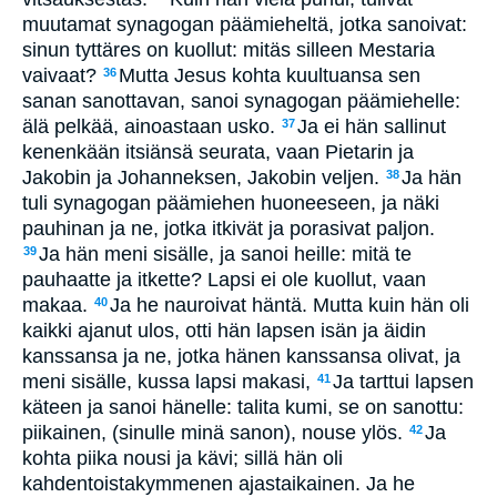
muutamat synagogan päämieheltä, jotka sanoivat:
sinun tyttäres on kuollut: mitäs silleen Mestaria
vaivaat?
Mutta Jesus kohta kuultuansa sen
36
sanan sanottavan, sanoi synagogan päämiehelle:
älä pelkää, ainoastaan usko.
Ja ei hän sallinut
37
kenenkään itsiänsä seurata, vaan Pietarin ja
Jakobin ja Johanneksen, Jakobin veljen.
Ja hän
38
tuli synagogan päämiehen huoneeseen, ja näki
pauhinan ja ne, jotka itkivät ja porasivat paljon.
Ja hän meni sisälle, ja sanoi heille: mitä te
39
pauhaatte ja itkette? Lapsi ei ole kuollut, vaan
makaa.
Ja he nauroivat häntä. Mutta kuin hän oli
40
kaikki ajanut ulos, otti hän lapsen isän ja äidin
kanssansa ja ne, jotka hänen kanssansa olivat, ja
meni sisälle, kussa lapsi makasi,
Ja tarttui lapsen
41
käteen ja sanoi hänelle: talita kumi, se on sanottu:
piikainen, (sinulle minä sanon), nouse ylös.
Ja
42
kohta piika nousi ja kävi; sillä hän oli
kahdentoistakymmenen ajastaikainen. Ja he