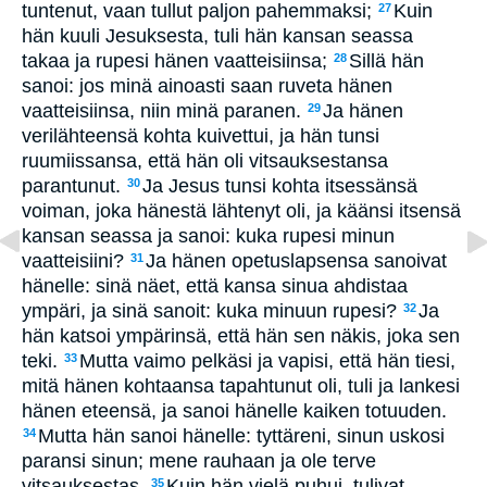
tuntenut, vaan tullut paljon pahemmaksi;
Kuin
27
hän kuuli Jesuksesta, tuli hän kansan seassa
takaa ja rupesi hänen vaatteisiinsa;
Sillä hän
28
sanoi: jos minä ainoasti saan ruveta hänen
vaatteisiinsa, niin minä paranen.
Ja hänen
29
verilähteensä kohta kuivettui, ja hän tunsi
ruumiissansa, että hän oli vitsauksestansa
parantunut.
Ja Jesus tunsi kohta itsessänsä
30
voiman, joka hänestä lähtenyt oli, ja käänsi itsensä
kansan seassa ja sanoi: kuka rupesi minun
vaatteisiini?
Ja hänen opetuslapsensa sanoivat
31
hänelle: sinä näet, että kansa sinua ahdistaa
ympäri, ja sinä sanoit: kuka minuun rupesi?
Ja
32
hän katsoi ympärinsä, että hän sen näkis, joka sen
teki.
Mutta vaimo pelkäsi ja vapisi, että hän tiesi,
33
mitä hänen kohtaansa tapahtunut oli, tuli ja lankesi
hänen eteensä, ja sanoi hänelle kaiken totuuden.
Mutta hän sanoi hänelle: tyttäreni, sinun uskosi
34
paransi sinun; mene rauhaan ja ole terve
vitsauksestas.
Kuin hän vielä puhui, tulivat
35