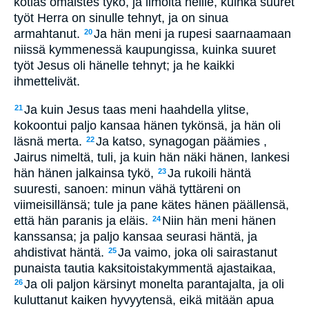
kotias omaistes tykö, ja ilmoita heille, kuinka suuret
työt Herra on sinulle tehnyt, ja on sinua
armahtanut.
Ja hän meni ja rupesi saarnaamaan
20
niissä kymmenessä kaupungissa, kuinka suuret
työt Jesus oli hänelle tehnyt; ja he kaikki
ihmettelivät.
Ja kuin Jesus taas meni haahdella ylitse,
21
kokoontui paljo kansaa hänen tykönsä, ja hän oli
läsnä merta.
Ja katso, synagogan päämies ,
22
Jairus nimeltä, tuli, ja kuin hän näki hänen, lankesi
hän hänen jalkainsa tykö,
Ja rukoili häntä
23
suuresti, sanoen: minun vähä tyttäreni on
viimeisillänsä; tule ja pane kätes hänen päällensä,
että hän paranis ja eläis.
Niin hän meni hänen
24
kanssansa; ja paljo kansaa seurasi häntä, ja
ahdistivat häntä.
Ja vaimo, joka oli sairastanut
25
punaista tautia kaksitoistakymmentä ajastaikaa,
Ja oli paljon kärsinyt monelta parantajalta, ja oli
26
kuluttanut kaiken hyvyytensä, eikä mitään apua