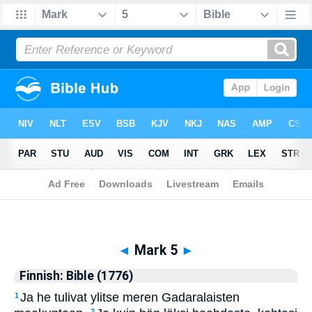
Biblia
>
Finnish: Bible (1776)
> Mark 5
◄
Mark 5
►
Finnish: Bible (1776)
Ja he tulivat ylitse meren Gadaralaisten
1
2