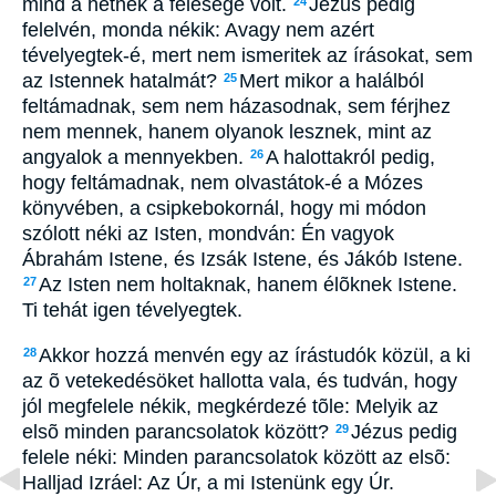
mind a hétnek a felesége volt.
Jézus pedig
24
felelvén, monda nékik: Avagy nem azért
tévelyegtek-é, mert nem ismeritek az írásokat, sem
az Istennek hatalmát?
Mert mikor a halálból
25
feltámadnak, sem nem házasodnak, sem férjhez
nem mennek, hanem olyanok lesznek, mint az
angyalok a mennyekben.
A halottakról pedig,
26
hogy feltámadnak, nem olvastátok-é a Mózes
könyvében, a csipkebokornál, hogy mi módon
szólott néki az Isten, mondván: Én vagyok
Ábrahám Istene, és Izsák Istene, és Jákób Istene.
Az Isten nem holtaknak, hanem élõknek Istene.
27
Ti tehát igen tévelyegtek.
Akkor hozzá menvén egy az írástudók közül, a ki
28
az õ vetekedésöket hallotta vala, és tudván, hogy
jól megfelele nékik, megkérdezé tõle: Melyik az
elsõ minden parancsolatok között?
Jézus pedig
29
felele néki: Minden parancsolatok között az elsõ:
Halljad Izráel: Az Úr, a mi Istenünk egy Úr.