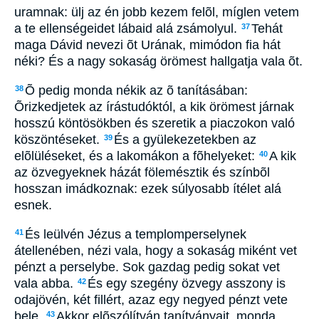
uramnak: ülj az én jobb kezem felõl, míglen vetem
a te ellenségeidet lábaid alá zsámolyul.
Tehát
37
maga Dávid nevezi õt Urának, mimódon fia hát
néki? És a nagy sokaság örömest hallgatja vala õt.
Õ pedig monda nékik az õ tanításában:
38
Õrizkedjetek az írástudóktól, a kik örömest járnak
hosszú köntösökben és szeretik a piaczokon való
köszöntéseket.
És a gyülekezetekben az
39
elõlüléseket, és a lakomákon a fõhelyeket:
A kik
40
az özvegyeknek házát fölemésztik és színbõl
hosszan imádkoznak: ezek súlyosabb ítélet alá
esnek.
És leülvén Jézus a templomperselynek
41
átellenében, nézi vala, hogy a sokaság miként vet
pénzt a perselybe. Sok gazdag pedig sokat vet
vala abba.
És egy szegény özvegy asszony is
42
odajövén, két fillért, azaz egy negyed pénzt vete
bele.
Akkor elõszólítván tanítványait, monda
43