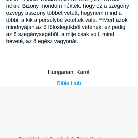
nékik: Bizony mondom néktek, hogy ez a szegény
özvegy asszony többet vetett, hogynem mind a
többi, a kik a perselybe vetettek vala.
Mert azok
44
mindnyájan az õ fölöslegükbõl vetének; ez pedig
az õ szegénységébõl, a mije csak volt, mind
beveté, az õ egész vagyonát.
Hungarian: Karoli
Bible Hub