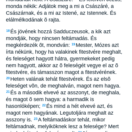
monda nékik: Adjátok meg a mi a Császáré, a
Császárnak, és a mi az Istené, az Istennek. És
elálmélkodának õ rajta.
És jövének hozzá Sadduczeusok, a kik azt
18
mondják, hogy nincsen feltámadás. És
megkérdezék õt, mondván:
Mester, Mózes azt
19
írta nékünk, hogy ha valakinek fitestvére meghalt,
és feleséget hagyott hátra, gyermekeket pedig
nem hagyott, akkor az õ feleségét vegye el az õ
fitestvére, és támasszon magot a fitestvérének.
Heten valának tehát fitestvérek. És az elsõ
20
feleséget võn, de meghalván, magot nem hagya.
És a második elvevé az asszonyt, de meghala,
21
és magot õ sem hagya: a harmadik is
hasonlóképen;
És mind a hét elvevé azt, és
22
magot nem hagyának. Legutoljára meghalt az
asszony is.
A feltámadáskor tehát, mikor
23
feltámadnak, melyiköknek lesz a felesége? Mert