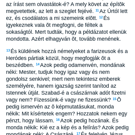
az írást sem olvastátok-é? A mely követ az építõk
megvetettek, az lett a szeglet fejévé.
Az Úrtól lett
11
ez, és csodálatos a mi szemeink elõtt.
És
12
igyekeznek vala õt megfogni, de féltek a
sokaságtól. Mert tudták, hogy a példázatot ellenük
mondotta. Azért elhagyván õt, tovább menének.
És küldének hozzá némelyeket a farizeusok és a
13
Heródes pártiak közül, hogy megfogják õt a
beszédben.
Azok pedig odamenvén, mondának
14
néki: Mester, tudjuk hogy igaz vagy és nem
gondolsz senkivel; mert nem tekintesz emberek
személyére, hanem igazság szerint tanítod az
Istennek útját. Szabad-é a császárnak adót fizetni
vagy nem? Fizessünk-é vagy ne fizessünk?
Õ
15
pedig ismervén az õ képmutatásukat, monda
nékik: Mit kísértetek engem? Hozzatok nekem egy
pénzt, hogy lássam.
Azok pedig hozának. És
16
monda nékik: Kié ez a kép és a felírás? Azok pedig
mondának néki: A Császáré.
És felelvén Jézus,
17