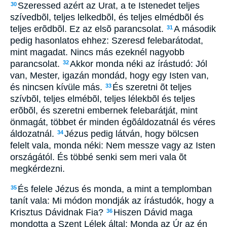
Szeressed azért az Urat, a te Istenedet teljes
30
szívedbõl, teljes lelkedbõl, és teljes elmédbõl és
teljes erõdbõl. Ez az elsõ parancsolat.
A második
31
pedig hasonlatos ehhez: Szeresd felebarátodat,
mint magadat. Nincs más ezeknél nagyobb
parancsolat.
Akkor monda néki az írástudó: Jól
32
van, Mester, igazán mondád, hogy egy Isten van,
és nincsen kívüle más.
És szeretni õt teljes
33
szívbõl, teljes elmébõl, teljes lélekbõl és teljes
erõbõl, és szeretni embernek felebarátját, mint
önmagát, többet ér minden égõáldozatnál és véres
áldozatnál.
Jézus pedig látván, hogy bölcsen
34
felelt vala, monda néki: Nem messze vagy az Isten
országától. És többé senki sem meri vala õt
megkérdezni.
És felele Jézus és monda, a mint a templomban
35
tanít vala: Mi módon mondják az írástudók, hogy a
Krisztus Dávidnak Fia?
Hiszen Dávid maga
36
mondotta a Szent Lélek által: Monda az Úr az én