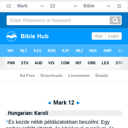
Biblia
>
Hungarian: Karoli
> Mark 12
◄
Mark 12
►
Hungarian: Karoli
És kezde nékik példázatokban beszélni: Egy
1