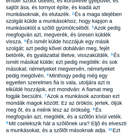
ember szõlõt ültetett, és körülvevé gyepûvel, és
sajtót ása, és tornyot építe, és kiadá azt
munkásoknak, és elutazék.
És a maga idejében
2
szolgát külde a munkásokhoz, hogy kapjon a
munkásoktól a szõlõ gyümölcsébõl.
Azok pedig
3
megfogván azt, megverék, és üresen küldék
vissza.
És ismét külde hozzájuk egy másik
4
szolgát; azt pedig kõvel dobálván meg, fejét
betörék, és gyalázattal illetve, visszaküldék.
És
5
ismét másikat külde; ezt pedig megölék: és sok
másokat; némelyeket megvervén, némelyeket
pedig megölvén.
Minthogy pedig még egy
6
egyetlen szerelmes fia is vala, utoljára azt is
elküldé hozzájok, ezt mondván: A fiamat meg
fogják becsülni.
Azok a munkások azonban ezt
7
mondák magok között: Ez az örökös; jertek, öljük
meg õt, és a miénk lesz az örökség.
És
8
megfogván azt, megölék, és a szõlõn kívül veték.
Mit cselekszik hát a szõlõnek ura? Eljõ és elveszti
9
a munkásokat, és a szõlõt másoknak adja.
Ezt
10