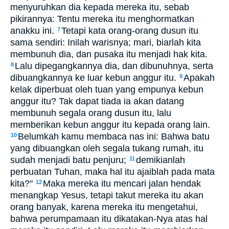
menyuruhkan dia kepada mereka itu, sebab
pikirannya: Tentu mereka itu menghormatkan
anakku ini.
Tetapi kata orang-orang dusun itu
7
sama sendiri: Inilah warisnya; mari, biarlah kita
membunuh dia, dan pusaka itu menjadi hak kita.
Lalu dipegangkannya dia, dan dibunuhnya, serta
8
dibuangkannya ke luar kebun anggur itu.
Apakah
9
kelak diperbuat oleh tuan yang empunya kebun
anggur itu? Tak dapat tiada ia akan datang
membunuh segala orang dusun itu, lalu
memberikan kebun anggur itu kepada orang lain.
Belumkah kamu membaca nas ini: Bahwa batu
10
yang dibuangkan oleh segala tukang rumah, itu
sudah menjadi batu penjuru;
demikianlah
11
perbuatan Tuhan, maka hal itu ajaiblah pada mata
kita?"
Maka mereka itu mencari jalan hendak
12
menangkap Yesus, tetapi takut mereka itu akan
orang banyak, karena mereka itu mengetahui,
bahwa perumpamaan itu dikatakan-Nya atas hal