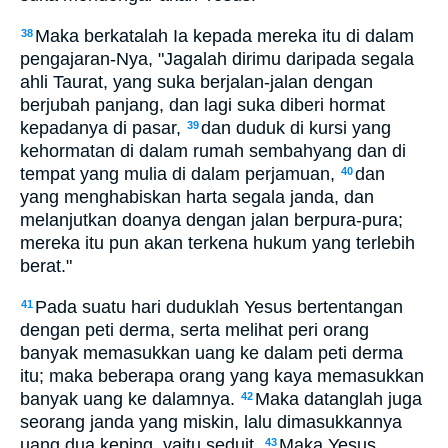
Maka berkatalah Ia kepada mereka itu di dalam
38
pengajaran-Nya, "Jagalah dirimu daripada segala
ahli Taurat, yang suka berjalan-jalan dengan
berjubah panjang, dan lagi suka diberi hormat
kepadanya di pasar,
dan duduk di kursi yang
39
kehormatan di dalam rumah sembahyang dan di
tempat yang mulia di dalam perjamuan,
dan
40
yang menghabiskan harta segala janda, dan
melanjutkan doanya dengan jalan berpura-pura;
mereka itu pun akan terkena hukum yang terlebih
berat."
Pada suatu hari duduklah Yesus bertentangan
41
dengan peti derma, serta melihat peri orang
banyak memasukkan uang ke dalam peti derma
itu; maka beberapa orang yang kaya memasukkan
banyak uang ke dalamnya.
Maka datanglah juga
42
seorang janda yang miskin, lalu dimasukkannya
uang dua keping, yaitu seduit.
Maka Yesus
43