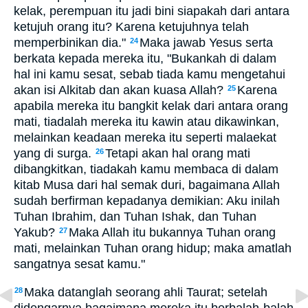
kelak, perempuan itu jadi bini siapakah dari antara
ketujuh orang itu? Karena ketujuhnya telah
memperbinikan dia."
Maka jawab Yesus serta
24
berkata kepada mereka itu, "Bukankah di dalam
hal ini kamu sesat, sebab tiada kamu mengetahui
akan isi Alkitab dan akan kuasa Allah?
Karena
25
apabila mereka itu bangkit kelak dari antara orang
mati, tiadalah mereka itu kawin atau dikawinkan,
melainkan keadaan mereka itu seperti malaekat
yang di surga.
Tetapi akan hal orang mati
26
dibangkitkan, tiadakah kamu membaca di dalam
kitab Musa dari hal semak duri, bagaimana Allah
sudah berfirman kepadanya demikian: Aku inilah
Tuhan Ibrahim, dan Tuhan Ishak, dan Tuhan
Yakub?
Maka Allah itu bukannya Tuhan orang
27
mati, melainkan Tuhan orang hidup; maka amatlah
sangatnya sesat kamu."
Maka datanglah seorang ahli Taurat; setelah
28
didengarnya bagaimana mereka itu berbalah-balah