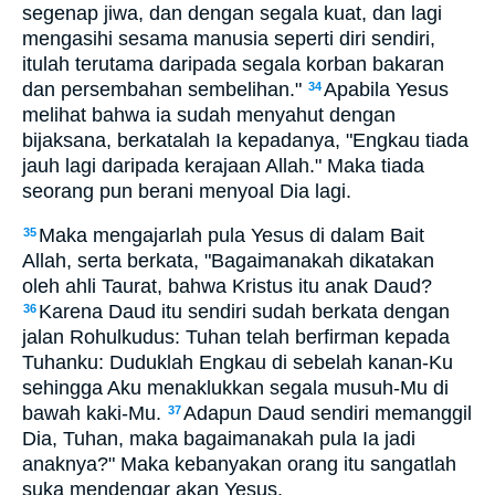
segenap jiwa, dan dengan segala kuat, dan lagi
mengasihi sesama manusia seperti diri sendiri,
itulah terutama daripada segala korban bakaran
dan persembahan sembelihan."
Apabila Yesus
34
melihat bahwa ia sudah menyahut dengan
bijaksana, berkatalah Ia kepadanya, "Engkau tiada
jauh lagi daripada kerajaan Allah." Maka tiada
seorang pun berani menyoal Dia lagi.
Maka mengajarlah pula Yesus di dalam Bait
35
Allah, serta berkata, "Bagaimanakah dikatakan
oleh ahli Taurat, bahwa Kristus itu anak Daud?
Karena Daud itu sendiri sudah berkata dengan
36
jalan Rohulkudus: Tuhan telah berfirman kepada
Tuhanku: Duduklah Engkau di sebelah kanan-Ku
sehingga Aku menaklukkan segala musuh-Mu di
bawah kaki-Mu.
Adapun Daud sendiri memanggil
37
Dia, Tuhan, maka bagaimanakah pula Ia jadi
anaknya?" Maka kebanyakan orang itu sangatlah
suka mendengar akan Yesus.