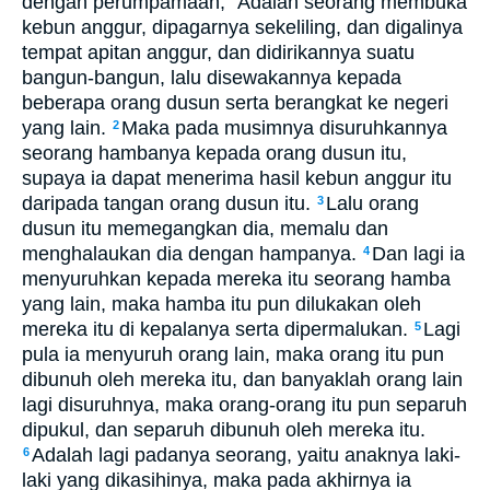
dengan perumpamaan, "Adalah seorang membuka
kebun anggur, dipagarnya sekeliling, dan digalinya
tempat apitan anggur, dan didirikannya suatu
bangun-bangun, lalu disewakannya kepada
beberapa orang dusun serta berangkat ke negeri
yang lain.
Maka pada musimnya disuruhkannya
2
seorang hambanya kepada orang dusun itu,
supaya ia dapat menerima hasil kebun anggur itu
daripada tangan orang dusun itu.
Lalu orang
3
dusun itu memegangkan dia, memalu dan
menghalaukan dia dengan hampanya.
Dan lagi ia
4
menyuruhkan kepada mereka itu seorang hamba
yang lain, maka hamba itu pun dilukakan oleh
mereka itu di kepalanya serta dipermalukan.
Lagi
5
pula ia menyuruh orang lain, maka orang itu pun
dibunuh oleh mereka itu, dan banyaklah orang lain
lagi disuruhnya, maka orang-orang itu pun separuh
dipukul, dan separuh dibunuh oleh mereka itu.
Adalah lagi padanya seorang, yaitu anaknya laki-
6
laki yang dikasihinya, maka pada akhirnya ia