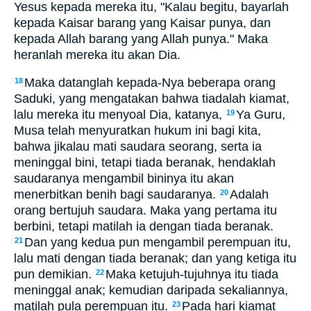
Yesus kepada mereka itu, "Kalau begitu, bayarlah
kepada Kaisar barang yang Kaisar punya, dan
kepada Allah barang yang Allah punya." Maka
heranlah mereka itu akan Dia.
Maka datanglah kepada-Nya beberapa orang
18
Saduki, yang mengatakan bahwa tiadalah kiamat,
lalu mereka itu menyoal Dia, katanya,
Ya Guru,
19
Musa telah menyuratkan hukum ini bagi kita,
bahwa jikalau mati saudara seorang, serta ia
meninggal bini, tetapi tiada beranak, hendaklah
saudaranya mengambil bininya itu akan
menerbitkan benih bagi saudaranya.
Adalah
20
orang bertujuh saudara. Maka yang pertama itu
berbini, tetapi matilah ia dengan tiada beranak.
Dan yang kedua pun mengambil perempuan itu,
21
lalu mati dengan tiada beranak; dan yang ketiga itu
pun demikian.
Maka ketujuh-tujuhnya itu tiada
22
meninggal anak; kemudian daripada sekaliannya,
matilah pula perempuan itu.
Pada hari kiamat
23