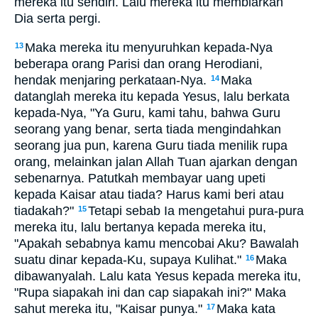
mereka itu sendiri. Lalu mereka itu membiarkan
Dia serta pergi.
Maka mereka itu menyuruhkan kepada-Nya
13
beberapa orang Parisi dan orang Herodiani,
hendak menjaring perkataan-Nya.
Maka
14
datanglah mereka itu kepada Yesus, lalu berkata
kepada-Nya, "Ya Guru, kami tahu, bahwa Guru
seorang yang benar, serta tiada mengindahkan
seorang jua pun, karena Guru tiada menilik rupa
orang, melainkan jalan Allah Tuan ajarkan dengan
sebenarnya. Patutkah membayar uang upeti
kepada Kaisar atau tiada? Harus kami beri atau
tiadakah?"
Tetapi sebab Ia mengetahui pura-pura
15
mereka itu, lalu bertanya kepada mereka itu,
"Apakah sebabnya kamu mencobai Aku? Bawalah
suatu dinar kepada-Ku, supaya Kulihat."
Maka
16
dibawanyalah. Lalu kata Yesus kepada mereka itu,
"Rupa siapakah ini dan cap siapakah ini?" Maka
sahut mereka itu, "Kaisar punya."
Maka kata
17