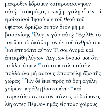
μακρόθεν ἔδραμεν καὶ προσεκύνησεν
αὐτῷ
καὶ κράξας φωνῇ μεγάλῃ εἶπεν Τί
7
ἐμοὶ καὶ σοί Ἰησοῦ υἱὲ τοῦ θεοῦ τοῦ
ὑψίστου ὁρκίζω σε τὸν θεόν μή με
βασανίσῃς
ἔλεγεν γὰρ αὐτῷ Ἔξελθε τὸ
8
πνεῦμα τὸ ἀκάθαρτον ἐκ τοῦ ἀνθρώπου
καὶ ἐπηρώτα αὐτόν Τί σοι ὄνομά καὶ
9
ἀπεκρίθη λέγων, Λεγεὼν ὄνομά μοι ὅτι
πολλοί ἐσμεν
καὶ παρεκάλει αὐτὸν
10
πολλὰ ἵνα μὴ αὐτοὺς ἀποστείλῃ ἔξω τῆς
χώρας
Ἦν δὲ ἐκεῖ πρὸς τὰ ὄρη ἀγέλη
11
χοίρων μεγάλη βοσκομένη·
καὶ
12
παρεκάλεσαν αὐτὸν πάντες οἱ δαίμονες
λέγοντες Πέμψον ἡμᾶς εἰς τοὺς χοίρους