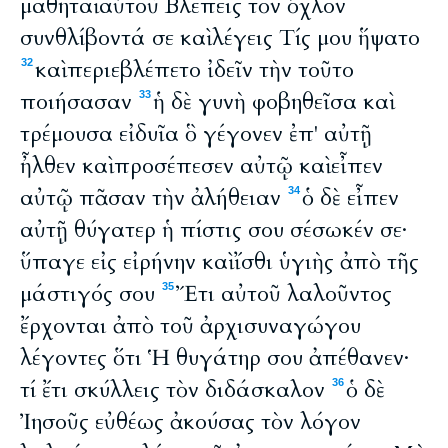
μαθηταὶ αὐτοῦ Βλέπεις τὸν ὄχλον
συνθλίβοντά σε καὶ λέγεις Τίς μου ἥψατο
καὶ περιεβλέπετο ἰδεῖν τὴν τοῦτο
32
ποιήσασαν
ἡ δὲ γυνὴ φοβηθεῖσα καὶ
33
τρέμουσα εἰδυῖα ὃ γέγονεν ἐπ' αὐτῇ
ἦλθεν καὶ προσέπεσεν αὐτῷ καὶ εἶπεν
αὐτῷ πᾶσαν τὴν ἀλήθειαν
ὁ δὲ εἶπεν
34
αὐτῇ θύγατερ ἡ πίστις σου σέσωκέν σε·
ὕπαγε εἰς εἰρήνην καὶ ἴσθι ὑγιὴς ἀπὸ τῆς
μάστιγός σου
Ἔτι αὐτοῦ λαλοῦντος
35
ἔρχονται ἀπὸ τοῦ ἀρχισυναγώγου
λέγοντες ὅτι Ἡ θυγάτηρ σου ἀπέθανεν·
τί ἔτι σκύλλεις τὸν διδάσκαλον
ὁ δὲ
36
Ἰησοῦς εὐθέως ἀκούσας τὸν λόγον