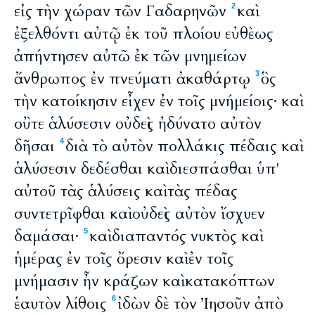
εἰς τὴν χώραν τῶν Γαδαρηνῶν
καὶ
2
ἐξελθόντι αὐτῷ ἐκ τοῦ πλοίου εὐθὲως
ἀπήντησεν αὐτῶ ἐκ τῶν μνημείων
ἄνθρωπος ἐν πνεύματι ἀκαθάρτῳ
ὃς
3
τὴν κατοίκησιν εἶχεν ἐν τοῖς μνήμείοις· καὶ
οὒτε ἁλύσεσιν οὐδεὶς ἠδύνατο αὐτὸν
δῆσαι
διὰ τὸ αὐτὸν πολλάκις πέδαις καὶ
4
ἁλύσεσιν δεδέσθαι καὶ διεσπάσθαι ὑπ'
αὐτοῦ τὰς ἁλύσεις καὶ τὰς πέδας
συντετρῖφθαι καὶ οὐδεὶς αὐτὸν ἴσχυεν
δαμάσαι·
καὶ διαπαντός νυκτὸς καὶ
5
ἡμέρας ἐν τοῖς ὄρεσιν καὶ ἐν τοῖς
μνήμασιν ἦν κράζων καὶ κατακόπτων
ἑαυτὸν λίθοις
ἰδὼν δὲ τὸν Ἰησοῦν ἀπὸ
6