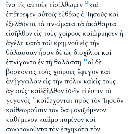
ἵνα εἰς αὐτοὺς εἰσέλθωμεν
καὶ
13
ἐπέτρεψεν αὐτοῖς εὐθέως ὁ Ἰησοῦς καὶ
ἐξελθόντα τὰ πνεύματα τὰ ἀκάθαρτα
εἰσῆλθον εἰς τοὺς χοίρους καὶ ὥρμησεν ἡ
ἀγέλη κατὰ τοῦ κρημνοῦ εἰς τὴν
θάλασσαν ἦσαν δὲ ὡς δισχίλιοι καὶ
ἐπνίγοντο ἐν τῇ θαλάσσῃ
οἱ δὲ
14
βόσκοντες τοὺς χοίρους ἔφυγον καὶ
ἀνήγγειλάν εἰς τὴν πόλιν καὶ εἰς τοὺς
ἀγρούς· καὶ ἐξῆλθον ἰδεῖν τί ἐστιν τὸ
γεγονός
καὶ ἔρχονται πρὸς τὸν Ἰησοῦν
15
καὶ θεωροῦσιν τὸν δαιμονιζόμενον
καθήμενον καὶ ἱματισμένον καὶ
σωφρονοῦντα τὸν ἐσχηκότα τὸν