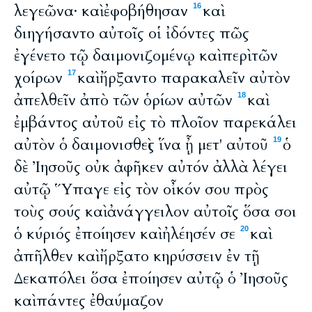
λεγεῶνα· καὶ ἐφοβήθησαν
καὶ
16
διηγήσαντο αὐτοῖς οἱ ἰδόντες πῶς
ἐγένετο τῷ δαιμονιζομένῳ καὶ περὶ τῶν
χοίρων
καὶ ἤρξαντο παρακαλεῖν αὐτὸν
17
ἀπελθεῖν ἀπὸ τῶν ὁρίων αὐτῶν
καὶ
18
ἐμβάντος αὐτοῦ εἰς τὸ πλοῖον παρεκάλει
αὐτὸν ὁ δαιμονισθεὶς ἵνα ᾖ μετ' αὐτοῦ
ὁ
19
δὲ Ἰησοῦς οὐκ ἀφῆκεν αὐτόν ἀλλὰ λέγει
αὐτῷ Ὕπαγε εἰς τὸν οἶκόν σου πρὸς
τοὺς σούς καὶ ἀνάγγειλον αὐτοῖς ὅσα σοι
ὁ κύριός ἐποίησεν καὶ ἠλέησέν σε
καὶ
20
ἀπῆλθεν καὶ ἤρξατο κηρύσσειν ἐν τῇ
Δεκαπόλει ὅσα ἐποίησεν αὐτῷ ὁ Ἰησοῦς
καὶ πάντες ἐθαύμαζον