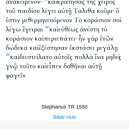
ἀνακείμενον·
καὶ κρατήσας τῆς χειρὸς
τοῦ παιδίου λέγει αὐτῇ Ταλιθα κοῦμι· ὅ
ἐστιν μεθερμηνευόμενον Τὸ κοράσιον σοὶ
λέγω ἔγειραι
καὶ εὐθὲως ἀνέστη τὸ
42
κοράσιον καὶ περιεπάτει· ἦν γὰρ ἐτῶν
δώδεκα καὶ ἐξέστησαν ἐκστάσει μεγάλῃ
καὶ διεστείλατο αὐτοῖς πολλὰ ἵνα μηδεὶς
43
γνῷ τοῦτο καὶ εἶπεν δοθῆναι αὐτῇ
φαγεῖν
Stephanus TR 1550
Bible Hub