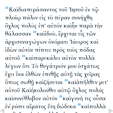
Καὶ διαπεράσαντος τοῦ Ἰησοῦ ἐν τῷ
21
πλοίῳ πάλιν εἰς τὸ πέραν συνήχθη
ὄχλος πολὺς ἐπ' αὐτόν καὶ ἦν παρὰ τὴν
θάλασσαν
καὶ ἰδοὺ, ἔρχεται εἷς τῶν
22
ἀρχισυναγώγων ὀνόματι Ἰάειρος καὶ
ἰδὼν αὐτὸν πίπτει πρὸς τοὺς πόδας
αὐτοῦ
καὶ παρεκάλει αὐτὸν πολλὰ
23
λέγων ὅτι Τὸ θυγάτριόν μου ἐσχάτως
ἔχει ἵνα ἐλθὼν ἐπιθῇς αὐτῇ τὰς χεῖρας
ὅπως σωθῇ καὶ ζήσεται
καὶ ἀπῆλθεν μετ'
24
αὐτοῦ Καὶ ἠκολούθει αὐτῷ ὄχλος πολύς
καὶ συνέθλιβον αὐτόν
καὶ γυνὴ τις οὖσα
25
ἐν ῥύσει αἵματος ἔτη δώδεκα
καὶ πολλὰ
26