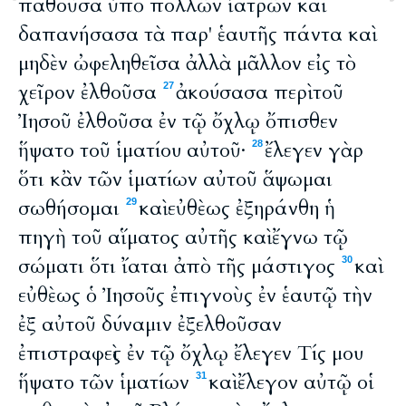
παθοῦσα ὑπὸ πολλῶν ἰατρῶν καὶ
δαπανήσασα τὰ παρ' ἑαυτῆς πάντα καὶ
μηδὲν ὠφεληθεῖσα ἀλλὰ μᾶλλον εἰς τὸ
χεῖρον ἐλθοῦσα
ἀκούσασα περὶ τοῦ
27
Ἰησοῦ ἐλθοῦσα ἐν τῷ ὄχλῳ ὄπισθεν
ἥψατο τοῦ ἱματίου αὐτοῦ·
ἔλεγεν γὰρ
28
ὅτι κἂν τῶν ἱματίων αὐτοῦ ἅψωμαι
σωθήσομαι
καὶ εὐθὲως ἐξηράνθη ἡ
29
πηγὴ τοῦ αἵματος αὐτῆς καὶ ἔγνω τῷ
σώματι ὅτι ἴαται ἀπὸ τῆς μάστιγος
καὶ
30
εὐθὲως ὁ Ἰησοῦς ἐπιγνοὺς ἐν ἑαυτῷ τὴν
ἐξ αὐτοῦ δύναμιν ἐξελθοῦσαν
ἐπιστραφεὶς ἐν τῷ ὄχλῳ ἔλεγεν Τίς μου
ἥψατο τῶν ἱματίων
καὶ ἔλεγον αὐτῷ οἱ
31