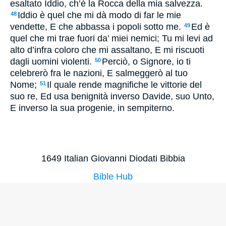
esaltato Iddio, ch’è la Rocca della mia salvezza.
Iddio è quel che mi dà modo di far le mie
48
vendette, E che abbassa i popoli sotto me.
Ed è
49
quel che mi trae fuori da’ miei nemici; Tu mi levi ad
alto d’infra coloro che mi assaltano, E mi riscuoti
dagli uomini violenti.
Perciò, o Signore, io ti
50
celebrerò fra le nazioni, E salmeggerò al tuo
Nome;
Il quale rende magnifiche le vittorie del
51
suo re, Ed usa benignità inverso Davide, suo Unto,
E inverso la sua progenie, in sempiterno.
1649 Italian Giovanni Diodati Bibbia
Bible Hub