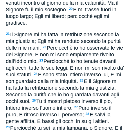
venuti incontro al giorno della mia calamità; Ma il
Signore fu il mio sostegno.
E mi trasse fuori in
20
luogo largo; Egli mi liberò; perciocchè egli mi
gradisce.
Il Signore mi ha fatta la retribuzione secondo la
21
mia giustizia; Egli mi ha renduto secondo la purità
delle mie mani.
Perciocchè io ho osservate le vie
22
del Signore, E non mi sono empiamente rivolto
dall’Iddio mio.
Perciocchè io ho tenute davanti
23
agli occhi tutte le sue leggi, E non mi son rivolto da’
suoi statuti.
E sono stato intiero inverso lui, E mi
24
son guardato dalla mia iniquità.
E il Signore mi
25
ha fatta la retribuzione secondo la mia giustizia,
Secondo la purità che io ho guardata davanti agli
occhi suoi.
Tu ti mostri pietoso inverso il pio,
26
Intiero inverso l’uomo intiero.
Puro inverso il
27
puro, E ritroso inverso il perverso;
E salvi la
28
gente afflitta, E bassi gli occhi in su gli altieri.
Perciocchè tu sei la mia lampana, o Signore; E il
29