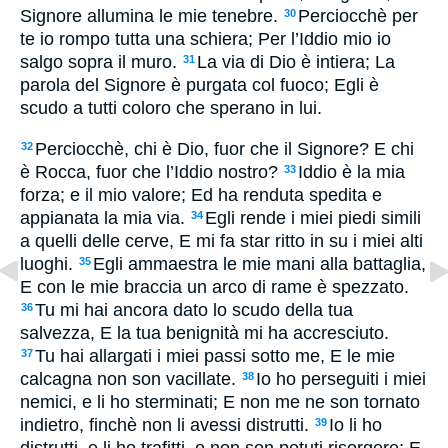
Signore allumina le mie tenebre.
Perciocchè per
30
te io rompo tutta una schiera; Per l’Iddio mio io
salgo sopra il muro.
La via di Dio è intiera; La
31
parola del Signore è purgata col fuoco; Egli è
scudo a tutti coloro che sperano in lui.
Perciocchè, chi è Dio, fuor che il Signore? E chi
32
è Rocca, fuor che l’Iddio nostro?
Iddio è la mia
33
forza; e il mio valore; Ed ha renduta spedita e
appianata la mia via.
Egli rende i miei piedi simili
34
a quelli delle cerve, E mi fa star ritto in su i miei alti
luoghi.
Egli ammaestra le mie mani alla battaglia,
35
E con le mie braccia un arco di rame è spezzato.
Tu mi hai ancora dato lo scudo della tua
36
salvezza, E la tua benignità mi ha accresciuto.
Tu hai allargati i miei passi sotto me, E le mie
37
calcagna non son vacillate.
Io ho perseguiti i miei
38
nemici, e li ho sterminati; E non me ne son tornato
indietro, finchè non li avessi distrutti.
Io li ho
39
distrutti, e li ho trafitti, e non son potuti risorgere; E