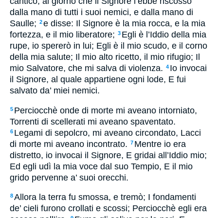
cantico, al giorno che il Signore l’ebbe riscosso
dalla mano di tutti i suoi nemici, e dalla mano di
Saulle;
e disse: Il Signore è la mia rocca, e la mia
2
fortezza, e il mio liberatore;
Egli è l’Iddio della mia
3
rupe, io spererò in lui; Egli è il mio scudo, e il corno
della mia salute; Il mio alto ricetto, il mio rifugio; Il
mio Salvatore, che mi salva di violenza.
Io invocai
4
il Signore, al quale appartiene ogni lode, E fui
salvato da’ miei nemici.
Perciocchè onde di morte mi aveano intorniato,
5
Torrenti di scellerati mi aveano spaventato.
Legami di sepolcro, mi aveano circondato, Lacci
6
di morte mi aveano incontrato.
Mentre io era
7
distretto, io invocai il Signore, E gridai all’Iddio mio;
Ed egli udì la mia voce dal suo Tempio, E il mio
grido pervenne a’ suoi orecchi.
Allora la terra fu smossa, e tremò; I fondamenti
8
de’ cieli furono crollati e scossi; Perciocchè egli era