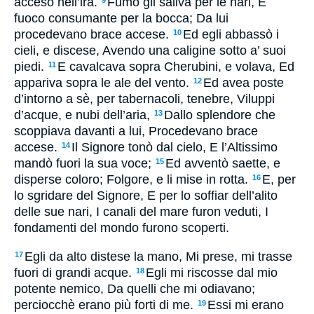
acceso nell’ira.
Fumo gli saliva per le nari, E
9
fuoco consumante per la bocca; Da lui
procedevano brace accese.
Ed egli abbassò i
10
cieli, e discese, Avendo una caligine sotto a’ suoi
piedi.
E cavalcava sopra Cherubini, e volava, Ed
11
appariva sopra le ale del vento.
Ed avea poste
12
d’intorno a sè, per tabernacoli, tenebre, Viluppi
d’acque, e nubi dell’aria,
Dallo splendore che
13
scoppiava davanti a lui, Procedevano brace
accese.
Il Signore tonò dal cielo, E l’Altissimo
14
mandò fuori la sua voce;
Ed avventò saette, e
15
disperse coloro; Folgore, e li mise in rotta.
E, per
16
lo sgridare del Signore, E per lo soffiar dell’alito
delle sue nari, I canali del mare furon veduti, I
fondamenti del mondo furono scoperti.
Egli da alto distese la mano, Mi prese, mi trasse
17
fuori di grandi acque.
Egli mi riscosse dal mio
18
potente nemico, Da quelli che mi odiavano;
perciocchè erano più forti di me.
Essi mi erano
19