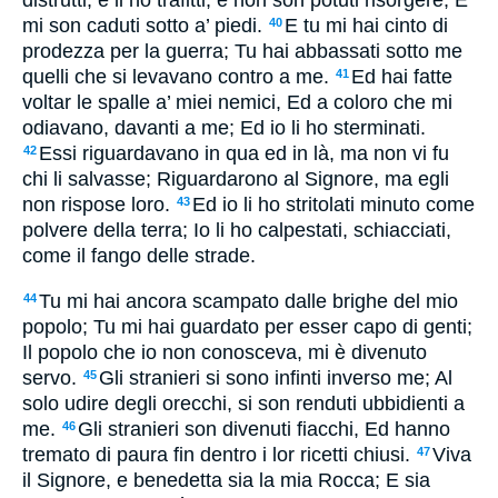
mi son caduti sotto a’ piedi.
E tu mi hai cinto di
40
prodezza per la guerra; Tu hai abbassati sotto me
quelli che si levavano contro a me.
Ed hai fatte
41
voltar le spalle a’ miei nemici, Ed a coloro che mi
odiavano, davanti a me; Ed io li ho sterminati.
Essi riguardavano in qua ed in là, ma non vi fu
42
chi li salvasse; Riguardarono al Signore, ma egli
non rispose loro.
Ed io li ho stritolati minuto come
43
polvere della terra; Io li ho calpestati, schiacciati,
come il fango delle strade.
Tu mi hai ancora scampato dalle brighe del mio
44
popolo; Tu mi hai guardato per esser capo di genti;
Il popolo che io non conosceva, mi è divenuto
servo.
Gli stranieri si sono infinti inverso me; Al
45
solo udire degli orecchi, si son renduti ubbidienti a
me.
Gli stranieri son divenuti fiacchi, Ed hanno
46
tremato di paura fin dentro i lor ricetti chiusi.
Viva
47
il Signore, e benedetta sia la mia Rocca; E sia