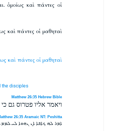
ι. ὁμοίως καὶ πάντες οἱ
ως καὶ πάντες οἱ μαθηταὶ
ίως
καὶ
πάντες
οἱ
μαθηταὶ
l
the disciples
Matthew 26:35 Hebrew Bible
ויאמר אליו פטרוס גם כי
atthew 26:35 Aramaic NT: Peshitta
ܐܡܪ ܠܗ ܟܐܦܐ ܐܢ ܢܗܘܐ ܠܝ ܠܡܡ