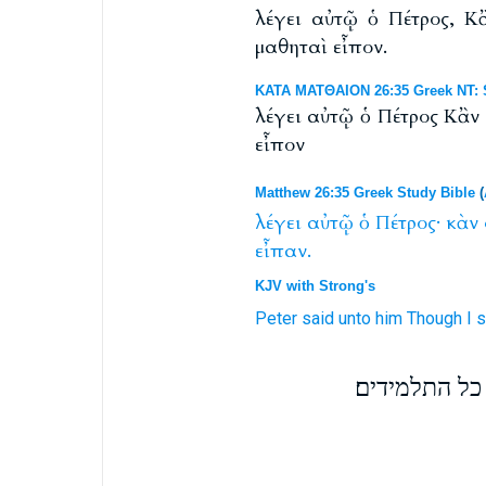
λέγει αὐτῷ ὁ Πέτρος, Κ
μαθηταὶ εἶπον.
ΚΑΤΑ ΜΑΤΘΑΙΟΝ 26:35 Greek NT: S
λέγει αὐτῷ ὁ Πέτρος Κἂν
εἶπον
Matthew 26:35 Greek Study Bible
(
λέγει
αὐτῷ
ὁ
Πέτρος·
κὰν
εἶπαν.
KJV with Strong's
Peter
said
unto him
Though
I
s
כל התלמידים׃