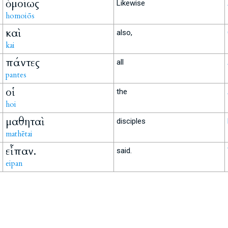
ὁμοίως
Likewise
homoiōs
καὶ
also,
kai
πάντες
all
pantes
οἱ
the
hoi
μαθηταὶ
disciples
mathētai
εἶπαν.
said.
eipan