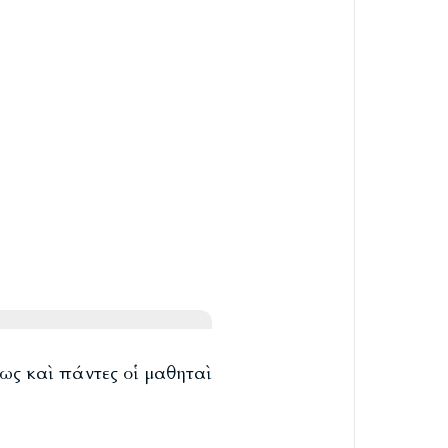
ίως καὶ πάντες οἱ μαθηταὶ