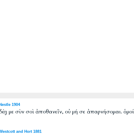
estle 1904
δέῃ με σὺν σοὶ ἀποθανεῖν, οὐ μή σε ἀπαρνήσομαι. ὁμο
estcott and Hort 1881