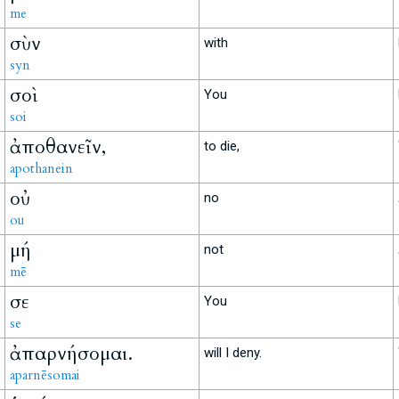
me
σὺν
with
syn
σοὶ
You
soi
ἀποθανεῖν,
to die,
apothanein
οὐ
no
ou
μή
not
mē
σε
You
se
ἀπαρνήσομαι.
will I deny.
aparnēsomai