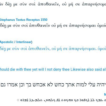
ἂν δέῃ με σὺν σοὶ ἀποθανεῖν, οὐ μή σε ἀπαρνήσομα
tephanus Textus Receptus 1550
 δέῃ με σὺν σοὶ ἀποθανεῖν οὐ μή σε ἀπαρνήσομαι ὁμοί
Apostolic
/
Interlinear
)
δέῃ
με
σὺν
σοὶ
ἀποθανεῖν,
οὐ
μή
σε
ἀπαρνήσομαι.
ὁμο
hould
die
with
thee
yet
will I
not
deny
thee
Likewise
also
said
al
 יהיה עלי למות אתך כחש לא אכחש בך וכן אמרו גם 
M
ܬ ܥܡܟ ܠܐ ܐܟܦܘܪ ܒܟ ܘܗܟܘܬ ܐܦ ܟܠܗܘܢ ܬܠܡܝܕܐ ܐܡܪܘ ܀