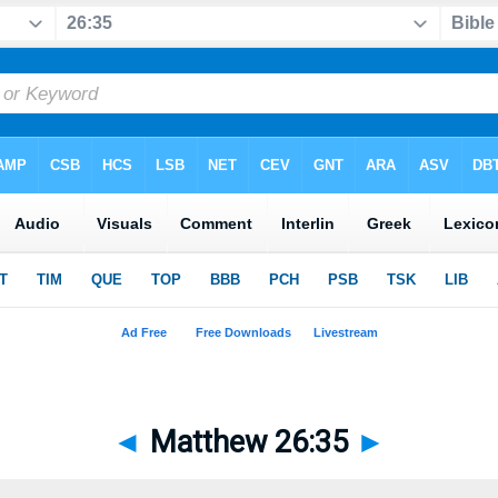
◄
Matthew 26:35
►