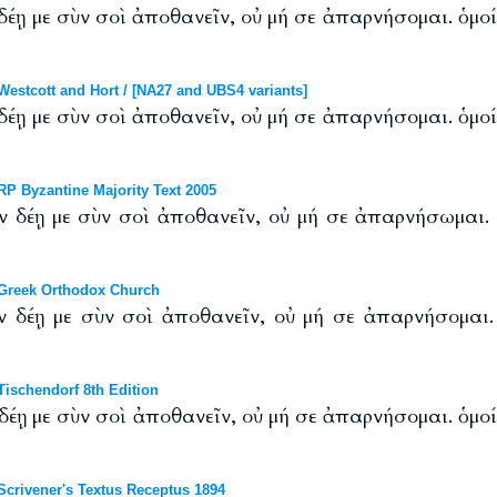
δέῃ με σὺν σοὶ ἀποθανεῖν, οὐ μή σε ἀπαρνήσομαι. ὁμο
stcott and Hort / [NA27 and UBS4 variants]
δέῃ με σὺν σοὶ ἀποθανεῖν, οὐ μή σε ἀπαρνήσομαι. ὁμο
P Byzantine Majority Text 2005
ν δέῃ με σὺν σοὶ ἀποθανεῖν, οὐ μή σε ἀπαρνήσωμαι.
Greek Orthodox Church
ν δέῃ με σὺν σοὶ ἀποθανεῖν, οὐ μή σε ἀπαρνήσομαι.
ischendorf 8th Edition
 δέῃ με σὺν σοὶ ἀποθανεῖν, οὐ μή σε ἀπαρνήσομαι. ὁμο
crivener's Textus Receptus 1894