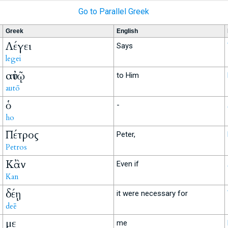
Go to Parallel Greek
Greek
English
Λέγει
Says
legei
αὐτῷ
to Him
autō
ὁ
-
ho
Πέτρος
Peter,
Petros
Κἂν
Even if
Kan
δέῃ
it were necessary for
deē
με
me