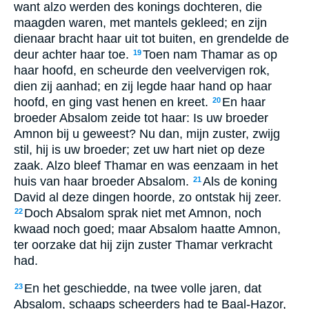
want alzo werden des konings dochteren, die
maagden waren, met mantels gekleed; en zijn
dienaar bracht haar uit tot buiten, en grendelde de
deur achter haar toe.
Toen nam Thamar as op
19
haar hoofd, en scheurde den veelvervigen rok,
dien zij aanhad; en zij legde haar hand op haar
hoofd, en ging vast henen en kreet.
En haar
20
broeder Absalom zeide tot haar: Is uw broeder
Amnon bij u geweest? Nu dan, mijn zuster, zwijg
stil, hij is uw broeder; zet uw hart niet op deze
zaak. Alzo bleef Thamar en was eenzaam in het
huis van haar broeder Absalom.
Als de koning
21
David al deze dingen hoorde, zo ontstak hij zeer.
Doch Absalom sprak niet met Amnon, noch
22
kwaad noch goed; maar Absalom haatte Amnon,
ter oorzake dat hij zijn zuster Thamar verkracht
had.
En het geschiedde, na twee volle jaren, dat
23
Absalom, schaaps scheerders had te Baal-Hazor,