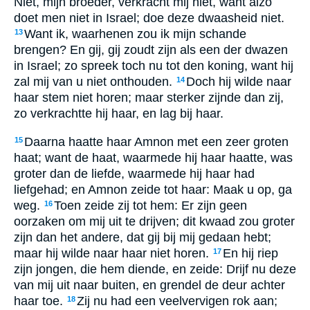
Niet, mijn broeder, verkracht mij niet, want alzo
doet men niet in Israel; doe deze dwaasheid niet.
Want ik, waarhenen zou ik mijn schande
13
brengen? En gij, gij zoudt zijn als een der dwazen
in Israel; zo spreek toch nu tot den koning, want hij
zal mij van u niet onthouden.
Doch hij wilde naar
14
haar stem niet horen; maar sterker zijnde dan zij,
zo verkrachtte hij haar, en lag bij haar.
Daarna haatte haar Amnon met een zeer groten
15
haat; want de haat, waarmede hij haar haatte, was
groter dan de liefde, waarmede hij haar had
liefgehad; en Amnon zeide tot haar: Maak u op, ga
weg.
Toen zeide zij tot hem: Er zijn geen
16
oorzaken om mij uit te drijven; dit kwaad zou groter
zijn dan het andere, dat gij bij mij gedaan hebt;
maar hij wilde naar haar niet horen.
En hij riep
17
zijn jongen, die hem diende, en zeide: Drijf nu deze
van mij uit naar buiten, en grendel de deur achter
haar toe.
Zij nu had een veelvervigen rok aan;
18