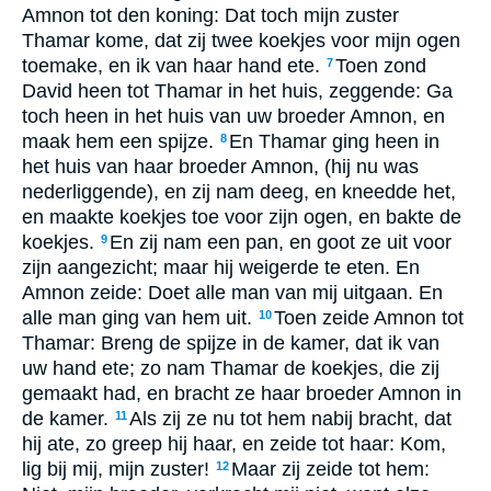
Amnon tot den koning: Dat toch mijn zuster
Thamar kome, dat zij twee koekjes voor mijn ogen
toemake, en ik van haar hand ete.
Toen zond
7
David heen tot Thamar in het huis, zeggende: Ga
toch heen in het huis van uw broeder Amnon, en
maak hem een spijze.
En Thamar ging heen in
8
het huis van haar broeder Amnon, (hij nu was
nederliggende), en zij nam deeg, en kneedde het,
en maakte koekjes toe voor zijn ogen, en bakte de
koekjes.
En zij nam een pan, en goot ze uit voor
9
zijn aangezicht; maar hij weigerde te eten. En
Amnon zeide: Doet alle man van mij uitgaan. En
alle man ging van hem uit.
Toen zeide Amnon tot
10
Thamar: Breng de spijze in de kamer, dat ik van
uw hand ete; zo nam Thamar de koekjes, die zij
gemaakt had, en bracht ze haar broeder Amnon in
de kamer.
Als zij ze nu tot hem nabij bracht, dat
11
hij ate, zo greep hij haar, en zeide tot haar: Kom,
lig bij mij, mijn zuster!
Maar zij zeide tot hem:
12