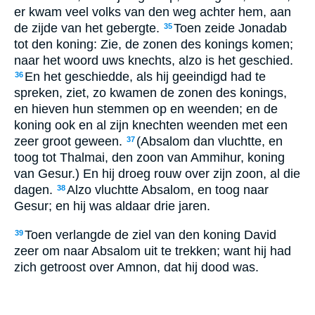
er kwam veel volks van den weg achter hem, aan
de zijde van het gebergte.
Toen zeide Jonadab
35
tot den koning: Zie, de zonen des konings komen;
naar het woord uws knechts, alzo is het geschied.
En het geschiedde, als hij geeindigd had te
36
spreken, ziet, zo kwamen de zonen des konings,
en hieven hun stemmen op en weenden; en de
koning ook en al zijn knechten weenden met een
zeer groot geween.
(Absalom dan vluchtte, en
37
toog tot Thalmai, den zoon van Ammihur, koning
van Gesur.) En hij droeg rouw over zijn zoon, al die
dagen.
Alzo vluchtte Absalom, en toog naar
38
Gesur; en hij was aldaar drie jaren.
Toen verlangde de ziel van den koning David
39
zeer om naar Absalom uit te trekken; want hij had
zich getroost over Amnon, dat hij dood was.