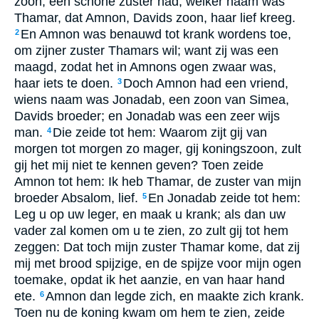
zoon, een schone zuster had, welker naam was
Thamar, dat Amnon, Davids zoon, haar lief kreeg.
En Amnon was benauwd tot krank wordens toe,
2
om zijner zuster Thamars wil; want zij was een
maagd, zodat het in Amnons ogen zwaar was,
haar iets te doen.
Doch Amnon had een vriend,
3
wiens naam was Jonadab, een zoon van Simea,
Davids broeder; en Jonadab was een zeer wijs
man.
Die zeide tot hem: Waarom zijt gij van
4
morgen tot morgen zo mager, gij koningszoon, zult
gij het mij niet te kennen geven? Toen zeide
Amnon tot hem: Ik heb Thamar, de zuster van mijn
broeder Absalom, lief.
En Jonadab zeide tot hem:
5
Leg u op uw leger, en maak u krank; als dan uw
vader zal komen om u te zien, zo zult gij tot hem
zeggen: Dat toch mijn zuster Thamar kome, dat zij
mij met brood spijzige, en de spijze voor mijn ogen
toemake, opdat ik het aanzie, en van haar hand
ete.
Amnon dan legde zich, en maakte zich krank.
6
Toen nu de koning kwam om hem te zien, zeide