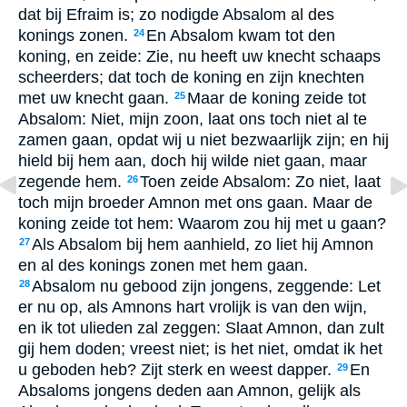
dat bij Efraim is; zo nodigde Absalom al des
konings zonen.
En Absalom kwam tot den
24
koning, en zeide: Zie, nu heeft uw knecht schaaps
scheerders; dat toch de koning en zijn knechten
met uw knecht gaan.
Maar de koning zeide tot
25
Absalom: Niet, mijn zoon, laat ons toch niet al te
zamen gaan, opdat wij u niet bezwaarlijk zijn; en hij
hield bij hem aan, doch hij wilde niet gaan, maar
zegende hem.
Toen zeide Absalom: Zo niet, laat
26
toch mijn broeder Amnon met ons gaan. Maar de
koning zeide tot hem: Waarom zou hij met u gaan?
Als Absalom bij hem aanhield, zo liet hij Amnon
27
en al des konings zonen met hem gaan.
Absalom nu gebood zijn jongens, zeggende: Let
28
er nu op, als Amnons hart vrolijk is van den wijn,
en ik tot ulieden zal zeggen: Slaat Amnon, dan zult
gij hem doden; vreest niet; is het niet, omdat ik het
u geboden heb? Zijt sterk en weest dapper.
En
29
Absaloms jongens deden aan Amnon, gelijk als