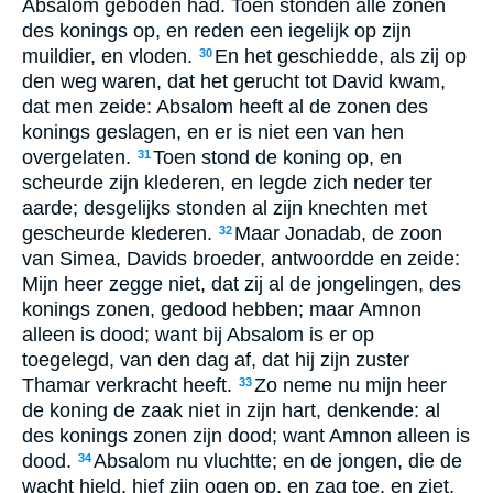
Absalom geboden had. Toen stonden alle zonen
des konings op, en reden een iegelijk op zijn
muildier, en vloden.
En het geschiedde, als zij op
30
den weg waren, dat het gerucht tot David kwam,
dat men zeide: Absalom heeft al de zonen des
konings geslagen, en er is niet een van hen
overgelaten.
Toen stond de koning op, en
31
scheurde zijn klederen, en legde zich neder ter
aarde; desgelijks stonden al zijn knechten met
gescheurde klederen.
Maar Jonadab, de zoon
32
van Simea, Davids broeder, antwoordde en zeide:
Mijn heer zegge niet, dat zij al de jongelingen, des
konings zonen, gedood hebben; maar Amnon
alleen is dood; want bij Absalom is er op
toegelegd, van den dag af, dat hij zijn zuster
Thamar verkracht heeft.
Zo neme nu mijn heer
33
de koning de zaak niet in zijn hart, denkende: al
des konings zonen zijn dood; want Amnon alleen is
dood.
Absalom nu vluchtte; en de jongen, die de
34
wacht hield, hief zijn ogen op, en zag toe, en ziet,