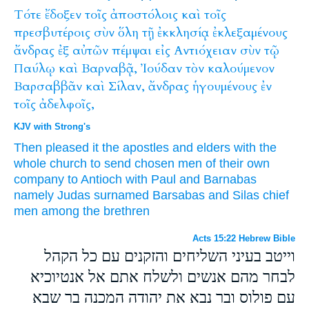
Τότε
ἔδοξεν
τοῖς
ἀποστόλοις
καὶ
τοῖς
πρεσβυτέροις
σὺν
ὅλη
τῇ
ἐκκλησίᾳ
ἐκλεξαμένους
ἄνδρας
ἐξ
αὐτῶν
πέμψαι
εἰς
Αντιόχειαν
σὺν
τῷ
Παύλῳ
καὶ
Βαρναβᾷ,
Ἰούδαν
τὸν
καλούμενον
Βαρσαββᾶν
καὶ
Σίλαν,
ἄνδρας
ἡγουμένους
ἐν
τοῖς
ἀδελφοῖς,
KJV with Strong's
Then
pleased it
the apostles
and
elders
with
the
whole
church
to send
chosen
men
of
their own
company
to
Antioch
with
Paul
and
Barnabas
namely Judas
surnamed
Barsabas
and
Silas
chief
men
among
the brethren
Acts 15:22 Hebrew Bible
וייטב בעיני השליחים והזקנים עם כל הקהל
לבחר מהם אנשים ולשלח אתם אל אנטיוכיא
עם פולוס ובר נבא את יהודה המכנה בר שבא