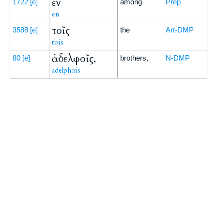
ἐν
1722
[e]
among
Prep
en
τοῖς
3588
[e]
the
Art-DMP
tois
ἀδελφοῖς,
80
[e]
brothers,
N-DMP
adelphois