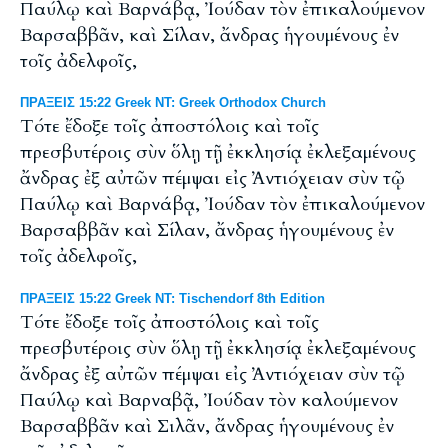
Παύλῳ καὶ Βαρνάβᾳ, Ἰούδαν τὸν ἐπικαλούμενον
Βαρσαββᾶν, καὶ Σίλαν, ἄνδρας ἡγουμένους ἐν
τοῖς ἀδελφοῖς,
ΠΡΑΞΕΙΣ 15:22 Greek NT: Greek Orthodox Church
Τότε ἔδοξε τοῖς ἀποστόλοις καὶ τοῖς
πρεσβυτέροις σὺν ὅλῃ τῇ ἐκκλησίᾳ ἐκλεξαμένους
ἄνδρας ἐξ αὐτῶν πέμψαι εἰς Ἀντιόχειαν σὺν τῷ
Παύλῳ καὶ Βαρνάβᾳ, Ἰούδαν τὸν ἐπικαλούμενον
Βαρσαββᾶν καὶ Σίλαν, ἄνδρας ἡγουμένους ἐν
τοῖς ἀδελφοῖς,
ΠΡΑΞΕΙΣ 15:22 Greek NT: Tischendorf 8th Edition
Τότε ἔδοξε τοῖς ἀποστόλοις καὶ τοῖς
πρεσβυτέροις σὺν ὅλῃ τῇ ἐκκλησίᾳ ἐκλεξαμένους
ἄνδρας ἐξ αὐτῶν πέμψαι εἰς Ἀντιόχειαν σὺν τῷ
Παύλῳ καὶ Βαρναβᾷ, Ἰούδαν τὸν καλούμενον
Βαρσαββᾶν καὶ Σιλᾶν, ἄνδρας ἡγουμένους ἐν