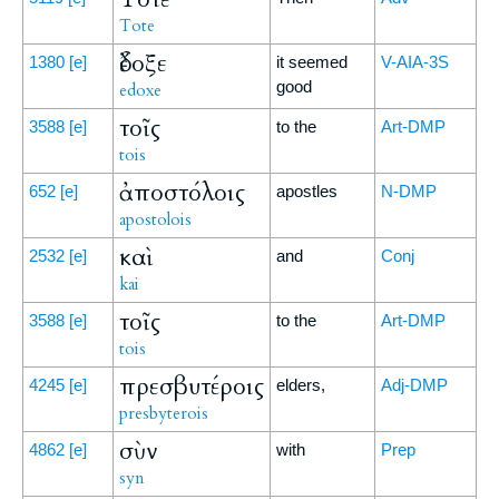
Tote
ἔδοξε
1380
[e]
it seemed
V-AIA-3S
good
edoxe
τοῖς
3588
[e]
to the
Art-DMP
tois
ἀποστόλοις
652
[e]
apostles
N-DMP
apostolois
καὶ
2532
[e]
and
Conj
kai
τοῖς
3588
[e]
to the
Art-DMP
tois
πρεσβυτέροις
4245
[e]
elders,
Adj-DMP
presbyterois
σὺν
4862
[e]
with
Prep
syn