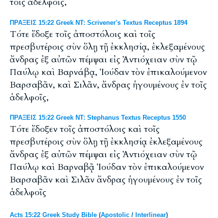
τοῖς ἀδελφοῖς,
ΠΡΑΞΕΙΣ 15:22 Greek NT: Scrivener's Textus Receptus 1894
Τότε ἔδοξε τοῖς ἀποστόλοις καὶ τοῖς
πρεσβυτέροις σὺν ὅλῃ τῇ ἐκκλησίᾳ, ἐκλεξαμένους
ἄνδρας ἐξ αὐτῶν πέμψαι εἰς Ἀντιόχειαν σὺν τῷ
Παύλῳ καὶ Βαρνάβᾳ, Ἰούδαν τὸν ἐπικαλούμενον
Βαρσαβᾶν, καὶ Σιλᾶν, ἄνδρας ἡγουμένους ἐν τοῖς
ἀδελφοῖς,
ΠΡΑΞΕΙΣ 15:22 Greek NT: Stephanus Textus Receptus 1550
Τότε ἔδοξεν τοῖς ἀποστόλοις καὶ τοῖς
πρεσβυτέροις σὺν ὅλῃ τῇ ἐκκλησίᾳ ἐκλεξαμένους
ἄνδρας ἐξ αὐτῶν πέμψαι εἰς Ἀντιόχειαν σὺν τῷ
Παύλῳ καὶ Βαρναβᾷ Ἰούδαν τὸν ἐπικαλούμενον
Βαρσαβᾶν καὶ Σιλᾶν ἄνδρας ἡγουμένους ἐν τοῖς
ἀδελφοῖς
Acts 15:22 Greek Study Bible
(
Apostolic
/
Interlinear
)