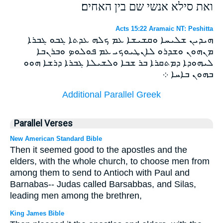
ואת סילא אנשי שם בין האחים׃
Acts 15:22 Aramaic NT: Peshitta
ܗܝܕܝܢ ܫܠܝܚܐ ܘܩܫܝܫܐ ܥܡ ܟܠܗ ܥܕܬܐ ܓܒܘ ܓܒܪܐ
ܡܢܗܘܢ ܘܫܕܪܘ ܠܐܢܛܝܘܟܝ ܥܡ ܦܘܠܘܤ ܘܒܪܢܒܐ
ܠܝܗܘܕܐ ܕܡܬܩܪܐ ܒܪ ܫܒܐ ܘܠܫܝܠܐ ܓܒܪܐ ܕܪܫܐ ܗܘܘ
ܒܗܘܢ ܒܐܚܐ ܀
Additional Parallel Greek
Parallel Verses
New American Standard Bible
Then it seemed good to the apostles and the
elders, with the whole church, to choose men from
among them to send to Antioch with Paul and
Barnabas-- Judas called Barsabbas, and Silas,
leading men among the brethren,
King James Bible