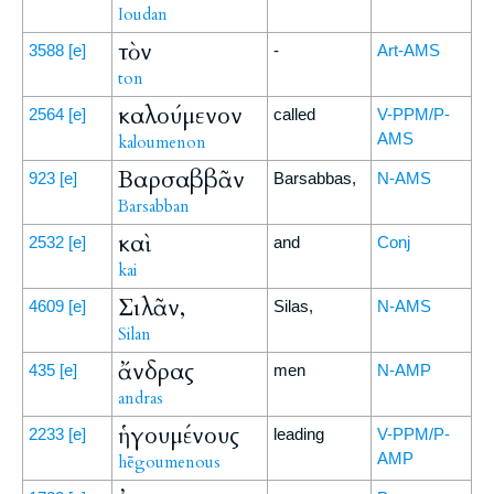
Ioudan
τὸν
3588
[e]
-
Art-AMS
ton
καλούμενον
2564
[e]
called
V-PPM/P-
AMS
kaloumenon
Βαρσαββᾶν
923
[e]
Barsabbas,
N-AMS
Barsabban
καὶ
2532
[e]
and
Conj
kai
Σιλᾶν,
4609
[e]
Silas,
N-AMS
Silan
ἄνδρας
435
[e]
men
N-AMP
andras
ἡγουμένους
2233
[e]
leading
V-PPM/P-
AMP
hēgoumenous