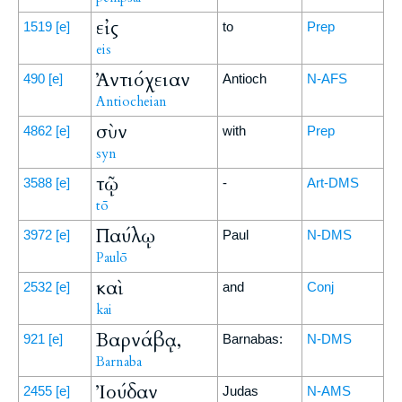
εἰς
1519
[e]
to
Prep
eis
Ἀντιόχειαν
490
[e]
Antioch
N-AFS
Antiocheian
σὺν
4862
[e]
with
Prep
syn
τῷ
3588
[e]
-
Art-DMS
tō
Παύλῳ
3972
[e]
Paul
N-DMS
Paulō
καὶ
2532
[e]
and
Conj
kai
Βαρνάβᾳ,
921
[e]
Barnabas:
N-DMS
Barnaba
Ἰούδαν
2455
[e]
Judas
N-AMS