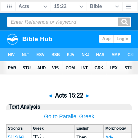
◄
Acts 15:22
►
Text Analysis
Go to Parallel Greek
Strong's
Greek
English
Morphology
Τότε
5119
[e]
Then
Adv