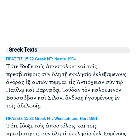
Greek Texts
ΠΡΑΞΕΙΣ 15:22 Greek NT: Nestle 1904
Τότε ἔδοξε τοῖς ἀποστόλοις καὶ τοῖς
πρεσβυτέροις σὺν ὅλῃ τῇ ἐκκλησίᾳ ἐκλεξαμένους
ἄνδρας ἐξ αὐτῶν πέμψαι εἰς Ἀντιόχειαν σὺν τῷ
Παύλῳ καὶ Βαρνάβᾳ, Ἰούδαν τὸν καλούμενον
Βαρσαββᾶν καὶ Σιλᾶν, ἄνδρας ἡγουμένους ἐν
τοῖς ἀδελφοῖς,
ΠΡΑΞΕΙΣ 15:22 Greek NT: Westcott and Hort 1881
Τότε ἔδοξε τοῖς ἀποστόλοις καὶ τοῖς
πρεσβυτέροις σὺν ὅλῃ τῇ ἐκκλησίᾳ ἐκλεξαμένους