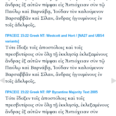
ἄνδρας ἐξ αὐτῶν πέμψαι εἰς Ἀντιόχειαν σὺν τῷ
Παύλῳ καὶ Βαρνάβᾳ, Ἰούδαν τὸν καλούμενον
Βαρσαββᾶν καὶ Σίλαν, ἄνδρας ἡγουμένους ἐν
τοῖς ἀδελφοῖς,
ΠΡΑΞΕΙΣ 15:22 Greek NT: Westcott and Hort / [NA27 and UBS4
variants]
Τότε ἔδοξε τοῖς ἀποστόλοις καὶ τοῖς
πρεσβυτέροις σὺν ὅλῃ τῇ ἐκκλησίᾳ ἐκλεξαμένους
ἄνδρας ἐξ αὐτῶν πέμψαι εἰς Ἀντιόχειαν σὺν τῷ
Παύλῳ καὶ Βαρνάβᾳ, Ἰούδαν τὸν καλούμενον
Βαρσαββᾶν καὶ Σίλαν, ἄνδρας ἡγουμένους ἐν
τοῖς ἀδελφοῖς,
ΠΡΑΞΕΙΣ 15:22 Greek NT: RP Byzantine Majority Text 2005
Tότε ἔδοξεν τοῖς ἀποστόλοις καὶ τοῖς
πρεσβυτέροις σὺν ὅλῃ τῇ ἐκκλησίᾳ, ἐκλεξαμένους
ἄνδρας ἐξ αὐτῶν πέμψαι εἰς Ἀντιόχειαν σὺν