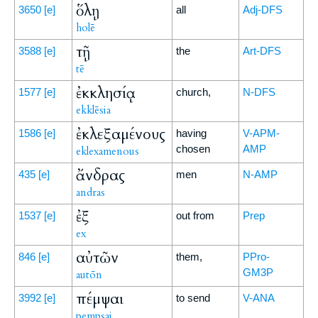
ὅλῃ
3650
[e]
all
Adj-DFS
holē
τῇ
3588
[e]
the
Art-DFS
tē
ἐκκλησίᾳ
1577
[e]
church,
N-DFS
ekklēsia
ἐκλεξαμένους
1586
[e]
having
V-APM-
chosen
AMP
eklexamenous
ἄνδρας
435
[e]
men
N-AMP
andras
ἐξ
1537
[e]
out from
Prep
ex
αὐτῶν
846
[e]
them,
PPro-
GM3P
autōn
πέμψαι
3992
[e]
to send
V-ANA
pempsai