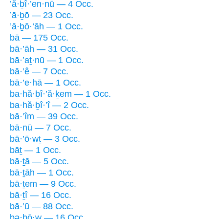
’ă·ḇî·’en·nū — 4 Occ.
’ā·ḇō — 23 Occ.
’ā·ḇō·’āh — 1 Occ.
bā — 175 Occ.
bā·’āh — 31 Occ.
bā·’aṯ·nū — 1 Occ.
bā·’ê — 7 Occ.
bā·’e·hā — 1 Occ.
ba·hă·ḇî·’ă·ḵem — 1 Occ.
ba·hă·ḇî·’î — 2 Occ.
bā·’îm — 39 Occ.
bā·nū — 7 Occ.
bā·’ō·wṯ — 3 Occ.
bāṯ — 1 Occ.
bā·ṯā — 5 Occ.
bā·ṯāh — 1 Occ.
bā·ṯem — 9 Occ.
bā·ṯî — 16 Occ.
bā·’ū — 88 Occ.
bə·ḇō·w — 16 Occ.