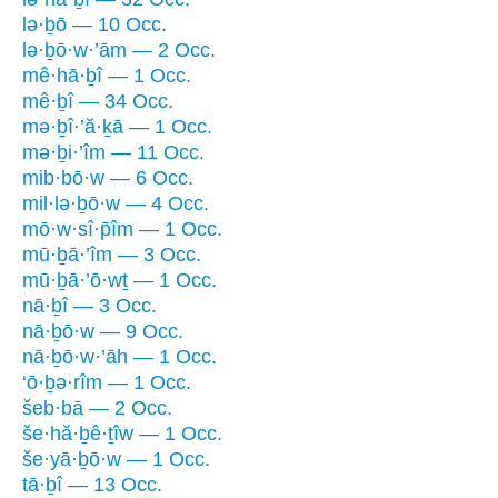
lə·ḇō — 10 Occ.
lə·ḇō·w·’ām — 2 Occ.
mê·hā·ḇî — 1 Occ.
mê·ḇî — 34 Occ.
mə·ḇî·’ă·ḵā — 1 Occ.
mə·ḇi·’îm — 11 Occ.
mib·bō·w — 6 Occ.
mil·lə·ḇō·w — 4 Occ.
mō·w·sî·p̄îm — 1 Occ.
mū·ḇā·’îm — 3 Occ.
mū·ḇā·’ō·wṯ — 1 Occ.
nā·ḇî — 3 Occ.
nā·ḇō·w — 9 Occ.
nā·ḇō·w·’āh — 1 Occ.
‘ō·ḇə·rîm — 1 Occ.
šeb·bā — 2 Occ.
še·hă·ḇê·ṯîw — 1 Occ.
še·yā·ḇō·w — 1 Occ.
tā·ḇî — 13 Occ.