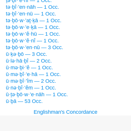
ṯə·ḇî·’ê·nî — 1 Occ.
tə·ḇî·’en·nāh — 1 Occ.
tə·ḇî·’en·nū — 1 Occ.
tə·ḇō·w·’aṯ·ḵā — 1 Occ.
tə·ḇō·w·’e·ḵā — 1 Occ.
tə·ḇō·w·’ê·hū — 1 Occ.
tə·ḇō·w·’ê·nî — 1 Occ.
tə·ḇō·w·’en·nū — 3 Occ.
ū·ḵə·ḇō — 3 Occ.
ū·lə·hā·ḇî — 2 Occ.
ū·mə·ḇi·’ê — 1 Occ.
ū·mə·ḇî·’e·hā — 1 Occ.
ū·mə·ḇî·’îm — 2 Occ.
ū·nə·ḇî·’êm — 1 Occ.
ū·ṯə·ḇō·w·’e·nāh — 1 Occ.
ū·ḇā — 53 Occ.
Englishman's Concordance