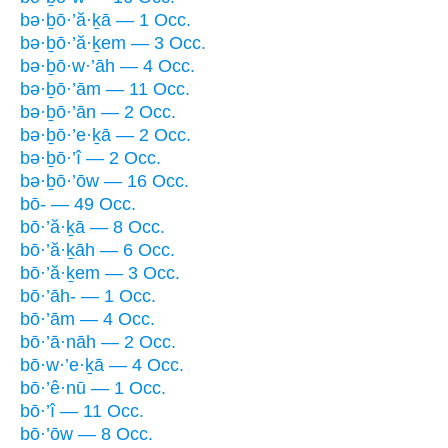
bə·ḇō·’ă·ḵā — 1 Occ.
bə·ḇō·’ă·ḵem — 3 Occ.
bə·ḇō·w·’āh — 4 Occ.
bə·ḇō·’ām — 11 Occ.
bə·ḇō·’ān — 2 Occ.
bə·ḇō·’e·ḵā — 2 Occ.
bə·ḇō·’î — 2 Occ.
bə·ḇō·’ōw — 16 Occ.
bō- — 49 Occ.
bō·’ă·ḵā — 8 Occ.
bō·’ă·ḵāh — 6 Occ.
bō·’ă·ḵem — 3 Occ.
bō·’āh- — 1 Occ.
bō·’ām — 4 Occ.
bō·’ā·nāh — 2 Occ.
bō·w·’e·ḵā — 4 Occ.
bō·’ê·nū — 1 Occ.
bō·’î — 11 Occ.
bō·’ōw — 8 Occ.