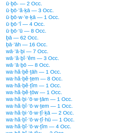
ū·ḇō- — 2 Occ.
ū·ḇō·’ă·ḵā — 3 Occ.
ū·ḇō·w·’e·ḵā — 1 Occ.
ū·ḇō·’î — 4 Occ.
ū·ḇō·’ū — 8 Occ.
ḇā — 62 Occ.
ḇā·’āh — 16 Occ.
wā·’ā·ḇi — 7 Occ.
wā·’ă·ḇî·’êm — 3 Occ.
wā·’ā·ḇō — 8 Occ.
wa·hă·ḇê·ṯāh — 1 Occ.
wa·hă·ḇê·ṯem — 8 Occ.
wa·hă·ḇê·ṯîm — 1 Occ.
wa·hă·ḇê·ṯōw — 1 Occ.
wa·hă·ḇi·’ō·w·ṯām — 1 Occ.
wa·hă·ḇî·’ō·w·ṯem — 1 Occ.
wa·hă·ḇi·’ō·w·ṯî·ḵā — 2 Occ.
wa·hă·ḇî·’ō·w·ṯî·hū — 1 Occ.
wa·hă·ḇî·’ō·w·ṯîm — 4 Occ.