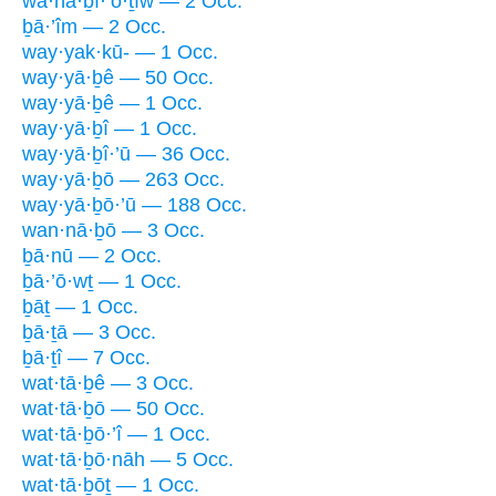
wa·hă·ḇî·’ō·ṯîw — 2 Occ.
ḇā·’îm — 2 Occ.
way·yak·kū- — 1 Occ.
way·yā·ḇê — 50 Occ.
way·yā·ḇê — 1 Occ.
way·yā·ḇî — 1 Occ.
way·yā·ḇî·’ū — 36 Occ.
way·yā·ḇō — 263 Occ.
way·yā·ḇō·’ū — 188 Occ.
wan·nā·ḇō — 3 Occ.
ḇā·nū — 2 Occ.
ḇā·’ō·wṯ — 1 Occ.
ḇāṯ — 1 Occ.
ḇā·ṯā — 3 Occ.
ḇā·ṯî — 7 Occ.
wat·tā·ḇê — 3 Occ.
wat·tā·ḇō — 50 Occ.
wat·tā·ḇō·’î — 1 Occ.
wat·tā·ḇō·nāh — 5 Occ.
wat·tā·ḇōṯ — 1 Occ.