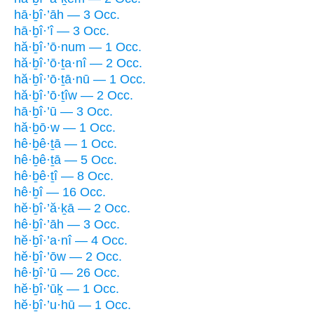
hā·ḇî·’āh — 3 Occ.
hā·ḇî·’î — 3 Occ.
hă·ḇî·’ō·num — 1 Occ.
hă·ḇî·’ō·ṯa·nî — 2 Occ.
hă·ḇî·’ō·ṯā·nū — 1 Occ.
hă·ḇî·’ō·ṯîw — 2 Occ.
hā·ḇî·’ū — 3 Occ.
hă·ḇō·w — 1 Occ.
hê·ḇê·ṯā — 1 Occ.
hê·ḇê·ṯā — 5 Occ.
hê·ḇê·ṯî — 8 Occ.
hê·ḇî — 16 Occ.
hĕ·ḇî·’ă·ḵā — 2 Occ.
hê·ḇî·’āh — 3 Occ.
hĕ·ḇî·’a·nî — 4 Occ.
hĕ·ḇî·’ōw — 2 Occ.
hê·ḇî·’ū — 26 Occ.
hĕ·ḇî·’ūḵ — 1 Occ.
hĕ·ḇî·’u·hū — 1 Occ.