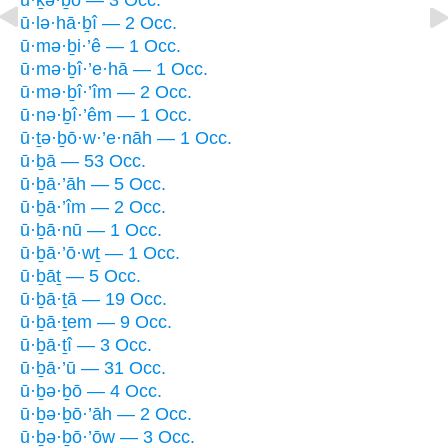
ū·lə·hā·ḇî — 2 Occ.
ū·mə·ḇi·’ê — 1 Occ.
ū·mə·ḇî·’e·hā — 1 Occ.
ū·mə·ḇî·’îm — 2 Occ.
ū·nə·ḇî·’êm — 1 Occ.
ū·ṯə·ḇō·w·’e·nāh — 1 Occ.
ū·ḇā — 53 Occ.
ū·ḇā·’āh — 5 Occ.
ū·ḇā·’îm — 2 Occ.
ū·ḇā·nū — 1 Occ.
ū·ḇā·’ō·wṯ — 1 Occ.
ū·ḇāṯ — 5 Occ.
ū·ḇā·ṯā — 19 Occ.
ū·ḇā·ṯem — 9 Occ.
ū·ḇā·ṯî — 3 Occ.
ū·ḇā·’ū — 31 Occ.
ū·ḇə·ḇō — 4 Occ.
ū·ḇə·ḇō·’āh — 2 Occ.
ū·ḇə·ḇō·’ōw — 3 Occ.