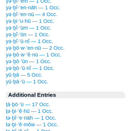
yə·ḇî·’êm — 1 Occ.
yə·ḇî·’en·nāh — 1 Occ.
yə·ḇî·’en·nū — 4 Occ.
yə·ḇi·’u·hū — 1 Occ.
yə·ḇî·’ūm — 1 Occ.
yə·ḇî·’ūn — 1 Occ.
yə·ḇî·’ū·nî — 1 Occ.
yə·ḇō·w·’en·nū — 2 Occ.
yə·ḇō·w·’ê·nū — 1 Occ.
yə·ḇō·’ūn — 1 Occ.
yə·ḇō·’ū·nî — 1 Occ.
yū·ḇā — 5 Occ.
yū·ḇā·’ū — 1 Occ.
Additional Entries
ṯā·ḇō·’ū — 17 Occ.
ṯə·ḇi·’ê·hū — 1 Occ.
tə·ḇî·’e·nāh — 1 Occ.
tə·ḇi·’ê·mōw — 1 Occ.