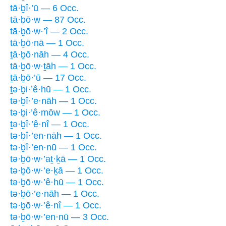
tā·ḇî·’ū — 6 Occ.
tā·ḇō·w — 87 Occ.
tā·ḇō·w·’î — 2 Occ.
tā·ḇō·nā — 1 Occ.
ṯā·ḇō·nāh — 4 Occ.
tā·ḇō·w·ṯāh — 1 Occ.
ṯā·ḇō·’ū — 17 Occ.
ṯə·ḇi·’ê·hū — 1 Occ.
tə·ḇî·’e·nāh — 1 Occ.
tə·ḇi·’ê·mōw — 1 Occ.
ṯə·ḇî·’ê·nî — 1 Occ.
tə·ḇî·’en·nāh — 1 Occ.
tə·ḇî·’en·nū — 1 Occ.
tə·ḇō·w·’aṯ·ḵā — 1 Occ.
tə·ḇō·w·’e·ḵā — 1 Occ.
tə·ḇō·w·’ê·hū — 1 Occ.
tə·ḇō·’e·nāh — 1 Occ.
tə·ḇō·w·’ê·nî — 1 Occ.
tə·ḇō·w·’en·nū — 3 Occ.