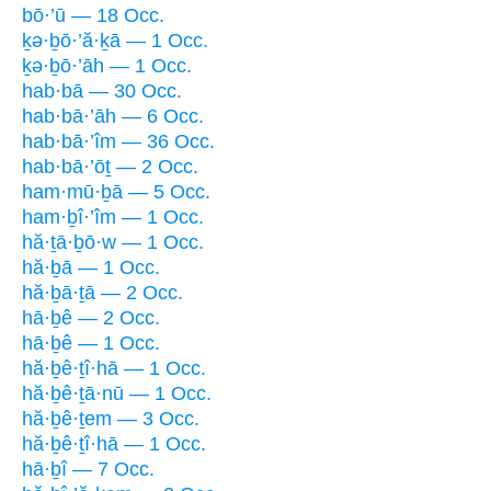
bō·’ū — 18 Occ.
ḵə·ḇō·’ă·ḵā — 1 Occ.
ḵə·ḇō·’āh — 1 Occ.
hab·bā — 30 Occ.
hab·bā·’āh — 6 Occ.
hab·bā·’îm — 36 Occ.
hab·bā·’ōṯ — 2 Occ.
ham·mū·ḇā — 5 Occ.
ham·ḇî·’îm — 1 Occ.
hă·ṯā·ḇō·w — 1 Occ.
hă·ḇā — 1 Occ.
hă·ḇā·ṯā — 2 Occ.
hā·ḇê — 2 Occ.
hā·ḇê — 1 Occ.
hă·ḇê·ṯî·hā — 1 Occ.
hă·ḇê·ṯā·nū — 1 Occ.
hă·ḇê·ṯem — 3 Occ.
hă·ḇê·ṯî·hā — 1 Occ.
hā·ḇî — 7 Occ.